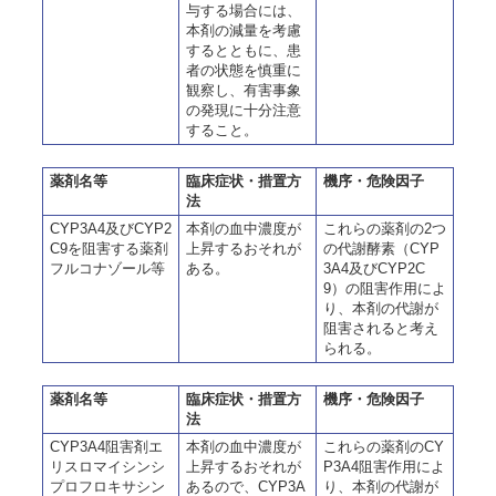
与する場合には、
本剤の減量を考慮
するとともに、患
者の状態を慎重に
観察し、有害事象
の発現に十分注意
すること。
薬剤名等
臨床症状・措置方
機序・危険因子
法
CYP3A4及びCYP2
本剤の血中濃度が
これらの薬剤の2つ
C9を阻害する薬剤
上昇するおそれが
の代謝酵素（CYP
フルコナゾール等
ある。
3A4及びCYP2C
9）の阻害作用によ
り、本剤の代謝が
阻害されると考え
られる。
薬剤名等
臨床症状・措置方
機序・危険因子
法
CYP3A4阻害剤エ
本剤の血中濃度が
これらの薬剤のCY
リスロマイシンシ
上昇するおそれが
P3A4阻害作用によ
プロフロキサシン
あるので、CYP3A
り、本剤の代謝が