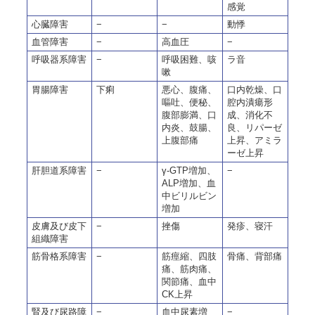
感覚
心臓障害
−
−
動悸
血管障害
−
高血圧
−
呼吸器系障害
−
呼吸困難、咳
ラ音
嗽
胃腸障害
下痢
悪心、腹痛、
口内乾燥、口
嘔吐、便秘、
腔内潰瘍形
腹部膨満、口
成、消化不
内炎、鼓腸、
良、リパーゼ
上腹部痛
上昇、アミラ
ーゼ上昇
肝胆道系障害
−
γ-GTP増加、
−
ALP増加、血
中ビリルビン
増加
皮膚及び皮下
−
挫傷
発疹、寝汗
組織障害
筋骨格系障害
−
筋痙縮、四肢
骨痛、背部痛
痛、筋肉痛、
関節痛、血中
CK上昇
腎及び尿路障
−
血中尿素増
−