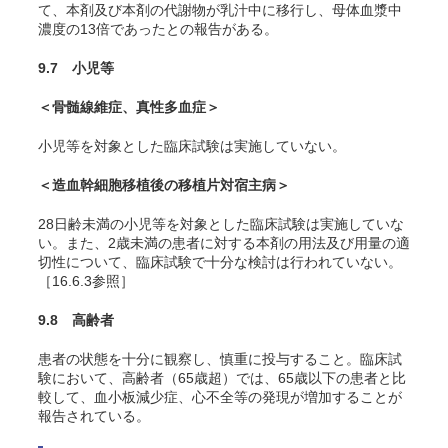
て、本剤及び本剤の代謝物が乳汁中に移行し、母体血漿中
濃度の13倍であったとの報告がある。
9.7 小児等
＜骨髄線維症、真性多血症＞
小児等を対象とした臨床試験は実施していない。
＜造血幹細胞移植後の移植片対宿主病＞
28日齢未満の小児等を対象とした臨床試験は実施していな
い。また、2歳未満の患者に対する本剤の用法及び用量の適
切性について、臨床試験で十分な検討は行われていない。
［16.6.3参照］
9.8 高齢者
患者の状態を十分に観察し、慎重に投与すること。臨床試
験において、高齢者（65歳超）では、65歳以下の患者と比
較して、血小板減少症、心不全等の発現が増加することが
報告されている。