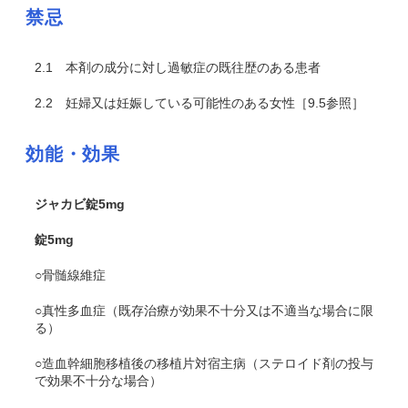
禁忌
2.1
本剤の成分に対し過敏症の既往歴のある患者
2.2
妊婦又は妊娠している可能性のある女性［9.5参照］
効能・効果
ジャカビ錠5mg
錠5mg
○骨髄線維症
○真性多血症（既存治療が効果不十分又は不適当な場合に限
る）
○造血幹細胞移植後の移植片対宿主病（ステロイド剤の投与
で効果不十分な場合）