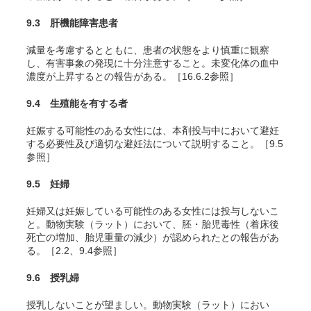
9.3 肝機能障害患者
減量を考慮するとともに、患者の状態をより慎重に観察
し、有害事象の発現に十分注意すること。未変化体の血中
濃度が上昇するとの報告がある。［16.6.2参照］
9.4 生殖能を有する者
妊娠する可能性のある女性には、本剤投与中において避妊
する必要性及び適切な避妊法について説明すること。［9.5
参照］
9.5 妊婦
妊婦又は妊娠している可能性のある女性には投与しないこ
と。動物実験（ラット）において、胚・胎児毒性（着床後
死亡の増加、胎児重量の減少）が認められたとの報告があ
る。［2.2、9.4参照］
9.6 授乳婦
授乳しないことが望ましい。動物実験（ラット）におい