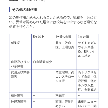
その他の副作用
次の副作用があらわれることがあるので、観察を十分に行
い、異常が認められた場合には投与を中止するなど適切な
処置を行うこと。
5％以上
1〜5％未満
1％未満
感染症
−
肺炎、敗血
サイトメガロ
症、上咽頭炎
ウイルス感
染、BKウイ
ルス感染
血液及びリン
白血球数減少
−
−
パ系障害
代謝及び栄養
−
体重増加、高
高トリグリセ
障害
コレステロー
リド血症、体
ル血症
液貯留、低カ
ルシウム血
症、食欲減退
精神障害
−
不眠症
−
神経系障害
−
頭痛、浮動性
末梢性ニュー
めまい
ロパチー、錯