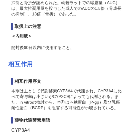
抑制と骨折が認められた。幼若ラットでの曝露量（AUC）
は、最大推奨用量を投与した成人でのAUCの1.5倍（骨成長
の抑制）、13倍（骨折）であった。
取扱上の注意
＜内用液＞
開封後60日以内に使用すること。
相互作用
相互作用序文
本剤は主として代謝酵素CYP3A4で代謝され、CYP3A4に比
べて寄与率は小さいがCYP2C9によっても代謝される。ま
た、
in vitro
の検討から、本剤はP-糖蛋白（P-gp）及び乳癌
耐性蛋白（BCRP）を阻害する可能性が示唆されている。
薬物代謝酵素用語
CYP3A4