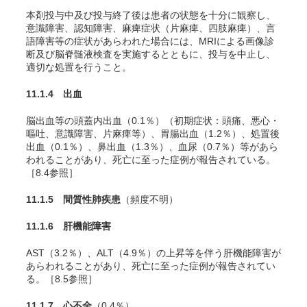
本剤投与中及び投与終了後は患者の状態を十分に観察し、
意識障害、認知障害、麻痺症状（片麻痺、四肢麻痺）、言
語障害等の症状があらわれた場合には、MRIによる画像診
断及び脳脊髄液検査を実施するとともに、投与を中止し、
適切な処置を行うこと。
11.1.4 出血
脳出血等の頭蓋内出血（0.1％）（初期症状：頭痛、悪心・
嘔吐、意識障害、片麻痺等）、胃腸出血（1.2％）、処置後
出血（0.1％）、鼻出血（1.3％）、血尿（0.7％）等があら
われることがあり、死亡に至った症例が報告されている。
［8.4参照］
11.1.5 間質性肺疾患
（頻度不明）
11.1.6 肝機能障害
AST（3.2％）、ALT（4.9％）の上昇等を伴う肝機能障害が
あらわれることがあり、死亡に至った症例が報告されてい
る。［8.5参照］
11.1.7 心不全
（0.4％）