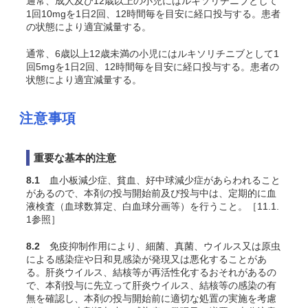
通常、成人及び12歳以上の小児にはルキソリチニブとして
1回10mgを1日2回、12時間毎を目安に経口投与する。患者
の状態により適宜減量する。
通常、6歳以上12歳未満の小児にはルキソリチニブとして1
回5mgを1日2回、12時間毎を目安に経口投与する。患者の
状態により適宜減量する。
注意事項
重要な基本的注意
8.1
血小板減少症、貧血、好中球減少症があらわれること
があるので、本剤の投与開始前及び投与中は、定期的に血
液検査（血球数算定、白血球分画等）を行うこと。［11.1.
1参照］
8.2
免疫抑制作用により、細菌、真菌、ウイルス又は原虫
による感染症や日和見感染が発現又は悪化することがあ
る。肝炎ウイルス、結核等が再活性化するおそれがあるの
で、本剤投与に先立って肝炎ウイルス、結核等の感染の有
無を確認し、本剤の投与開始前に適切な処置の実施を考慮