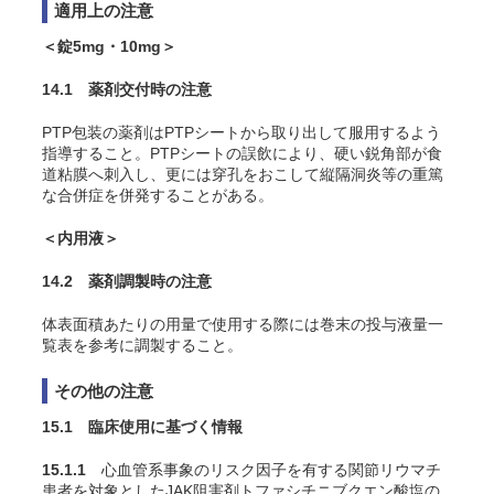
適用上の注意
＜錠5mg・10mg＞
14.1 薬剤交付時の注意
PTP包装の薬剤はPTPシートから取り出して服用するよう
指導すること。PTPシートの誤飲により、硬い鋭角部が食
道粘膜へ刺入し、更には穿孔をおこして縦隔洞炎等の重篤
な合併症を併発することがある。
＜内用液＞
14.2 薬剤調製時の注意
体表面積あたりの用量で使用する際には巻末の投与液量一
覧表を参考に調製すること。
その他の注意
15.1 臨床使用に基づく情報
15.1.1
心血管系事象のリスク因子を有する関節リウマチ
患者を対象としたJAK阻害剤トファシチニブクエン酸塩の