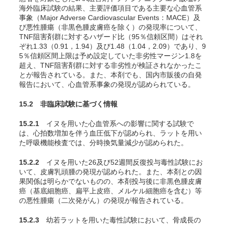
海外臨床試験の結果、主要評価項目である主要な心血管系
事象（Major Adverse Cardiovascular Events：MACE）及
び悪性腫瘍（非黒色腫皮膚癌を除く）の発現率について、
TNF阻害剤群に対するハザード比（95％信頼区間）はそれ
ぞれ1.33（0.91，1.94）及び1.48（1.04，2.09）であり、9
5％信頼区間上限は予め設定していた非劣性マージン1.8を
超え、TNF阻害剤群に対する非劣性が検証されなかったこ
とが報告されている。また、本剤でも、国内市販後の自発
報告において、心血管系事象の発現が認められている。
15.2 非臨床試験に基づく情報
15.2.1
イヌを用いた心血管系への影響に関する試験で
は、心拍数増加を伴う血圧低下が認められ、ラットを用い
た呼吸機能検査では、分時換気量減少が認められた。
15.2.2
イヌを用いた26及び52週間反復投与毒性試験にお
いて、皮膚乳頭腫の発現が認められた。また、本剤との因
果関係は明らかでないものの、本剤投与後に非黒色腫皮膚
癌（基底細胞癌、扁平上皮癌、メルケル細胞癌を含む）等
の悪性腫瘍（二次発がん）の発現が報告されている。
15.2.3
幼若ラットを用いた毒性試験において、骨成長の