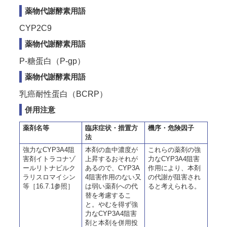
薬物代謝酵素用語
CYP2C9
薬物代謝酵素用語
P-糖蛋白（P-gp）
薬物代謝酵素用語
乳癌耐性蛋白（BCRP）
併用注意
薬剤名等
臨床症状・措置方
機序・危険因子
法
強力なCYP3A4阻
本剤の血中濃度が
これらの薬剤の強
害剤イトラコナゾ
上昇するおそれが
力なCYP3A4阻害
ールリトナビルク
あるので、CYP3A
作用により、本剤
ラリスロマイシン
4阻害作用のない又
の代謝が阻害され
等［16.7.1参照］
は弱い薬剤への代
ると考えられる。
替を考慮するこ
と。やむを得ず強
力なCYP3A4阻害
剤と本剤を併用投