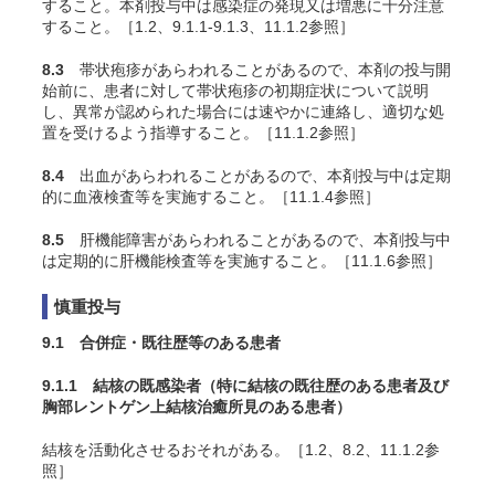
すること。本剤投与中は感染症の発現又は増悪に十分注意
すること。［1.2、9.1.1-9.1.3、11.1.2参照］
8.3
帯状疱疹があらわれることがあるので、本剤の投与開
始前に、患者に対して帯状疱疹の初期症状について説明
し、異常が認められた場合には速やかに連絡し、適切な処
置を受けるよう指導すること。［11.1.2参照］
8.4
出血があらわれることがあるので、本剤投与中は定期
的に血液検査等を実施すること。［11.1.4参照］
8.5
肝機能障害があらわれることがあるので、本剤投与中
は定期的に肝機能検査等を実施すること。［11.1.6参照］
慎重投与
9.1 合併症・既往歴等のある患者
9.1.1 結核の既感染者（特に結核の既往歴のある患者及び
胸部レントゲン上結核治癒所見のある患者）
結核を活動化させるおそれがある。［1.2、8.2、11.1.2参
照］