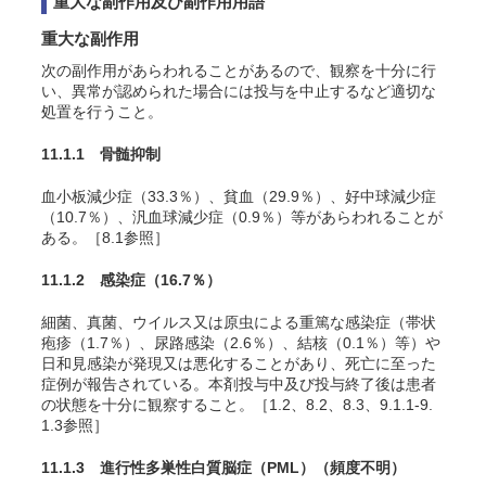
重大な副作用及び副作用用語
重大な副作用
次の副作用があらわれることがあるので、観察を十分に行
い、異常が認められた場合には投与を中止するなど適切な
処置を行うこと。
11.1.1 骨髄抑制
血小板減少症（33.3％）、貧血（29.9％）、好中球減少症
（10.7％）、汎血球減少症（0.9％）等があらわれることが
ある。［8.1参照］
11.1.2 感染症
（16.7％）
細菌、真菌、ウイルス又は原虫による重篤な感染症（帯状
疱疹（1.7％）、尿路感染（2.6％）、結核（0.1％）等）や
日和見感染が発現又は悪化することがあり、死亡に至った
症例が報告されている。本剤投与中及び投与終了後は患者
の状態を十分に観察すること。［1.2、8.2、8.3、9.1.1-9.
1.3参照］
11.1.3 進行性多巣性白質脳症（PML）
（頻度不明）