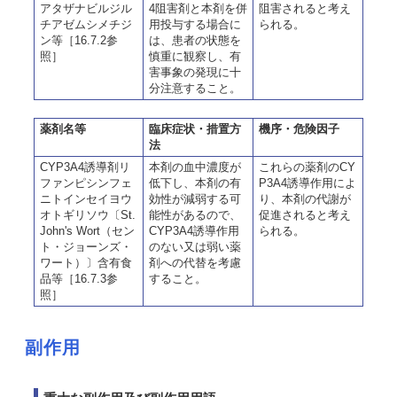
アタザナビルジル
4阻害剤と本剤を併
阻害されると考え
チアゼムシメチジ
用投与する場合に
られる。
ン等［16.7.2参
は、患者の状態を
照］
慎重に観察し、有
害事象の発現に十
分注意すること。
薬剤名等
臨床症状・措置方
機序・危険因子
法
CYP3A4誘導剤リ
本剤の血中濃度が
これらの薬剤のCY
ファンピシンフェ
低下し、本剤の有
P3A4誘導作用によ
ニトインセイヨウ
効性が減弱する可
り、本剤の代謝が
オトギリソウ〔St.
能性があるので、
促進されると考え
John's Wort（セン
CYP3A4誘導作用
られる。
ト・ジョーンズ・
のない又は弱い薬
ワート）〕含有食
剤への代替を考慮
品等［16.7.3参
すること。
照］
副作用