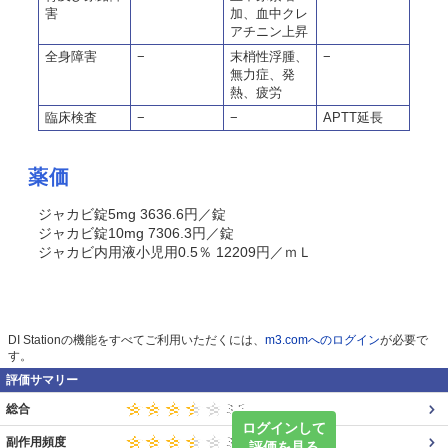
害
加、血中クレ
アチニン上昇
全身障害
−
末梢性浮腫、
−
無力症、発
熱、疲労
臨床検査
−
−
APTT延長
薬価
ジャカビ錠5mg 3636.6円／錠
ジャカビ錠10mg 7306.3円／錠
ジャカビ内用液小児用0.5％ 12209円／ｍＬ
DI Stationの機能をすべてご利用いただくには、
m3.comへのログイン
が必要で
す。
評価サマリー
総合
ログインして
副作用頻度
評価を見る