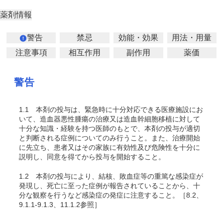
薬剤情報
警告
禁忌
効能・効果
用法・用量
注意事項
相互作用
副作用
薬価
警告
1.1
本剤の投与は、緊急時に十分対応できる医療施設にお
いて、造血器悪性腫瘍の治療又は造血幹細胞移植に対して
十分な知識・経験を持つ医師のもとで、本剤の投与が適切
と判断される症例についてのみ行うこと。また、治療開始
に先立ち、患者又はその家族に有効性及び危険性を十分に
説明し、同意を得てから投与を開始すること。
1.2
本剤の投与により、結核、敗血症等の重篤な感染症が
発現し、死亡に至った症例が報告されていることから、十
分な観察を行うなど感染症の発症に注意すること。［8.2、
9.1.1-9.1.3、11.1.2参照］