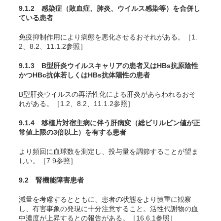
9.1.2 感染症（敗血症、肺炎、ウイルス感染等）を合併し
ている患者
免疫抑制作用により病態を悪化させるおそれがある。［1.
2、8.2、11.1.2参照］
9.1.3 B型肝炎ウイルスキャリアの患者又はHBs抗原陰性
かつHBc抗体若しくはHBs抗体陽性の患者
B型肝炎ウイルスの再活性化による肝炎があらわれるおそ
れがある。［1.2、8.2、11.1.2参照］
9.1.4 移植片対宿主病に伴う肝病変（総ビリルビン値が正
常値上限の3倍以上）を有する患者
より頻回に血球数を測定し、投与量を調節することが望ま
しい。［7.9参照］
9.2 腎機能障害患者
減量を考慮するとともに、患者の状態をより慎重に観察
し、有害事象の発現に十分注意すること。活性代謝物の血
中濃度が上昇するとの報告がある。［16.6.1参照］