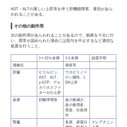
AST・ALTの著しい上昇等を伴う肝機能障害、黄疸があら
われることがある。
その他の副作用
次の副作用があらわれることがあるので、観察を十分に行
い、異常が認められた場合には投与を中止するなど適切な
処置を行うこと。
1〜10％未満
1％未満
頻度不明
過敏症
発疹等
肝臓
ビリルビン、
ウロビリノー
AST、ALT、
ゲン陽性、L
γ-GTP、アル
DH上昇
カリホスファ
ターゼの上昇
血液
好酸球増加
血小板減少、
血小板増多、
貧血、出血傾
向
腎臓
多尿、尿蛋白
クレアチニン