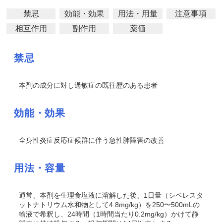
禁忌
効能・効果
用法・用量
注意事項
相互作用
副作用
薬価
禁忌
本剤の成分に対し過敏症の既往歴のある患者
効能・効果
全身性炎症反応症候群に伴う急性肺障害の改善
用法・容量
通常、本剤を生理食塩液に溶解した後、1日量（シベレスタ
ットナトリウム水和物として4.8mg/kg）を250〜500mLの
輸液で希釈し、24時間（1時間当たり0.2mg/kg）かけて静