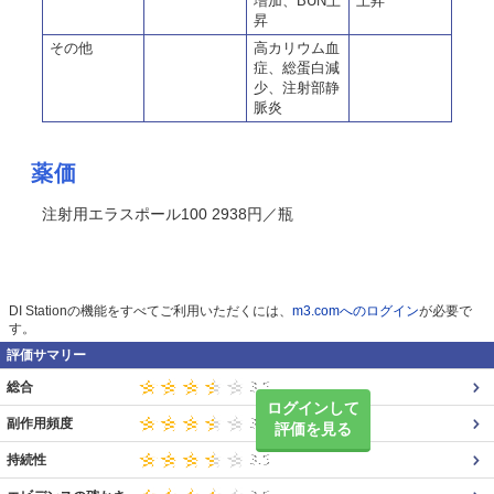
増加、BUN上
上昇
昇
その他
高カリウム血
症、総蛋白減
少、注射部静
脈炎
薬価
注射用エラスポール100 2938円／瓶
DI Stationの機能をすべてご利用いただくには、
m3.comへのログイン
が必要で
す。
評価サマリー
総合
ログインして
副作用頻度
評価を見る
持続性