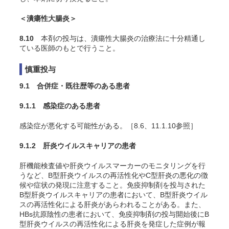
＜潰瘍性大腸炎＞
8.10
本剤の投与は、潰瘍性大腸炎の治療法に十分精通し
ている医師のもとで行うこと。
慎重投与
9.1 合併症・既往歴等のある患者
9.1.1 感染症のある患者
感染症が悪化する可能性がある。［8.6、11.1.10参照］
9.1.2 肝炎ウイルスキャリアの患者
肝機能検査値や肝炎ウイルスマーカーのモニタリングを行
うなど、B型肝炎ウイルスの再活性化やC型肝炎の悪化の徴
候や症状の発現に注意すること。免疫抑制剤を投与された
B型肝炎ウイルスキャリアの患者において、B型肝炎ウイル
スの再活性化による肝炎があらわれることがある。また、
HBs抗原陰性の患者において、免疫抑制剤の投与開始後にB
型肝炎ウイルスの再活性化による肝炎を発症した症例が報