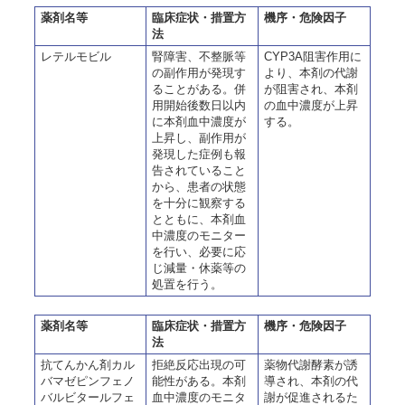
薬剤名等
臨床症状・措置方
機序・危険因子
法
レテルモビル
腎障害、不整脈等
CYP3A阻害作用に
の副作用が発現す
より、本剤の代謝
ることがある。併
が阻害され、本剤
用開始後数日以内
の血中濃度が上昇
に本剤血中濃度が
する。
上昇し、副作用が
発現した症例も報
告されていること
から、患者の状態
を十分に観察する
とともに、本剤血
中濃度のモニター
を行い、必要に応
じ減量・休薬等の
処置を行う。
薬剤名等
臨床症状・措置方
機序・危険因子
法
抗てんかん剤カル
拒絶反応出現の可
薬物代謝酵素が誘
バマゼピンフェノ
能性がある。本剤
導され、本剤の代
バルビタールフェ
血中濃度のモニタ
謝が促進されるた