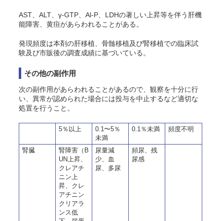
AST、ALT、γ-GTP、Al-P、LDHの著しい上昇等を伴う肝機
能障害、黄疸があらわれることがある。
発現頻度は本剤の肝移植、骨髄移植及び腎移植での臨床試
験及び市販後の調査成績に基づいている。
その他の副作用
次の副作用があらわれることがあるので、観察を十分に行
い、異常が認められた場合には投与を中止するなど適切な
処置を行うこと。
5％以上
0.1〜5％
0.1％未満
頻度不明
未満
腎臓
腎障害（B
尿量減
頻尿、残
UN上昇、
少、血
尿感
クレアチ
尿、多尿
ニン上
昇、クレ
アチニン
クリアラ
ンス低