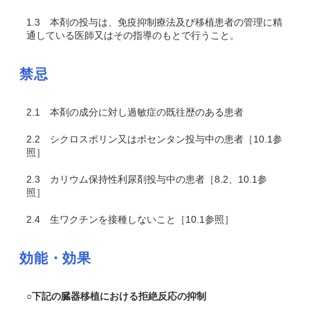
1.3
本剤の投与は、免疫抑制療法及び移植患者の管理に精
通している医師又はその指導のもとで行うこと。
禁忌
2.1
本剤の成分に対し過敏症の既往歴のある患者
2.2
シクロスポリン又はボセンタン投与中の患者［10.1参
照］
2.3
カリウム保持性利尿剤投与中の患者［8.2、10.1参
照］
2.4
生ワクチンを接種しないこと［10.1参照］
効能・効果
○下記の臓器移植における拒絶反応の抑制