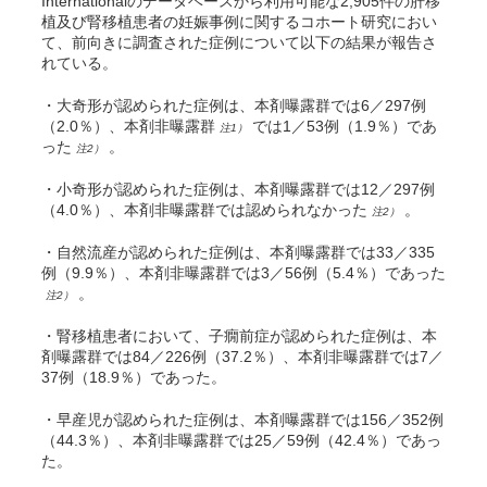
Internationalのデータベースから利用可能な2,905件の肝移
植及び腎移植患者の妊娠事例に関するコホート研究におい
て、前向きに調査された症例について以下の結果が報告さ
れている
。
・大奇形が認められた症例は、本剤曝露群では6／297例
（2.0％）、本剤非曝露群
では1／53例（1.9％）であ
注1）
った
。
注2）
・小奇形が認められた症例は、本剤曝露群では12／297例
（4.0％）、本剤非曝露群では認められなかった
。
注2）
・自然流産が認められた症例は、本剤曝露群では33／335
例（9.9％）、本剤非曝露群では3／56例（5.4％）であった
。
注2）
・腎移植患者において、子癇前症が認められた症例は、本
剤曝露群では84／226例（37.2％）、本剤非曝露群では7／
37例（18.9％）であった。
・早産児が認められた症例は、本剤曝露群では156／352例
（44.3％）、本剤非曝露群では25／59例（42.4％）であっ
た。