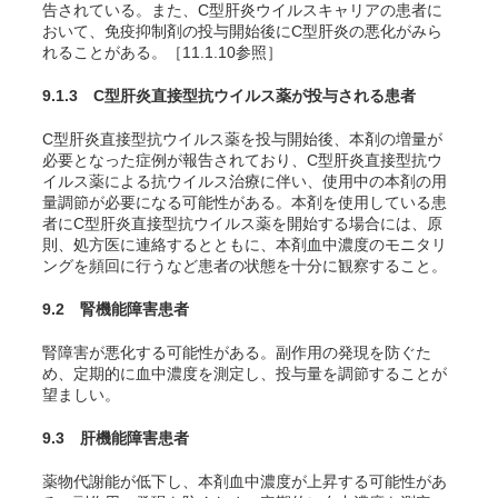
告されている。また、C型肝炎ウイルスキャリアの患者に
おいて、免疫抑制剤の投与開始後にC型肝炎の悪化がみら
れることがある。［11.1.10参照］
9.1.3 C型肝炎直接型抗ウイルス薬が投与される患者
C型肝炎直接型抗ウイルス薬を投与開始後、本剤の増量が
必要となった症例が報告されており、C型肝炎直接型抗ウ
イルス薬による抗ウイルス治療に伴い、使用中の本剤の用
量調節が必要になる可能性がある。本剤を使用している患
者にC型肝炎直接型抗ウイルス薬を開始する場合には、原
則、処方医に連絡するとともに、本剤血中濃度のモニタリ
ングを頻回に行うなど患者の状態を十分に観察すること。
9.2 腎機能障害患者
腎障害が悪化する可能性がある。副作用の発現を防ぐた
め、定期的に血中濃度を測定し、投与量を調節することが
望ましい。
9.3 肝機能障害患者
薬物代謝能が低下し、本剤血中濃度が上昇する可能性があ