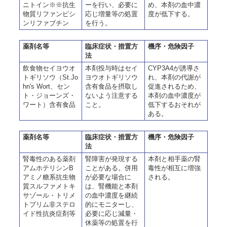
ニトイン※※抗生
ーを行い、必要に
め、本剤の血中濃
物質リファンピシ
応じ増量等の処置
度が低下する。
ンリファブチン
を行う。
薬剤名等
臨床症状・措置方
機序・危険因子
法
飲食物セイヨウオ
本剤投与時はセイ
CYP3A4が誘導さ
トギリソウ（St.Jo
ヨウオトギリソウ
れ、本剤の代謝が
hn's Wort、セン
含有食品を摂取し
促進されるため、
ト・ジョーンズ・
ないよう注意する
本剤の血中濃度が
ワート）含有食品
こと。
低下するおそれが
ある。
薬剤名等
臨床症状・措置方
機序・危険因子
法
腎毒性のある薬剤
腎障害が発現する
本剤と相手薬の腎
アムホテリシンB
ことがある。併用
毒性が相互に増強
アミノ糖系抗生物
が必要な場合に
される。
質スルファメトキ
は、腎機能と本剤
サゾール・トリメ
の血中濃度を継続
トプリム非ステロ
的にモニターし、
イド性抗炎症剤等
必要に応じ減量・
休薬等の処置を行