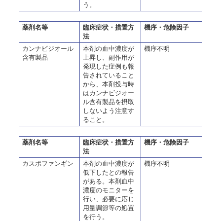
う。
薬剤名等
臨床症状・措置方
機序・危険因子
法
カンナビジオール
本剤の血中濃度が
機序不明
含有製品
上昇し、副作用が
発現した症例も報
告されていること
から、本剤投与時
はカンナビジオー
ル含有製品を摂取
しないよう注意す
ること。
薬剤名等
臨床症状・措置方
機序・危険因子
法
カスポファンギン
本剤の血中濃度が
機序不明
低下したとの報告
がある。本剤血中
濃度のモニターを
行い、必要に応じ
用量調節等の処置
を行う。