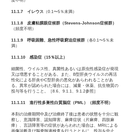
11.1.7 イレウス
（0.1〜5％未満）
11.1.8 皮膚粘膜眼症候群（Stevens-Johnson症候群）
（頻度不明）
11.1.9 呼吸困難、急性呼吸窮迫症候群
（各0.1〜5％未
満）
11.1.10 感染症
（15％以上）
細菌性、ウイルス性、真菌性あるいは原虫性感染症が発現
又は増悪することがある。また、B型肝炎ウイルスの再活
性化による肝炎やC型肝炎の悪化があらわれることがあ
る。異常が認められた場合には、減量・休薬、抗生物質の
投与等を行うこと。［8.6、9.1.1、9.1.2参照］
11.1.11 進行性多巣性白質脳症（PML）
（頻度不明）
本剤の治療期間中及び治療終了後は患者の状態を十分に観
察し、意識障害、認知障害、麻痺症状（片麻痺、四肢麻
痺）、言語障害等の症状があらわれた場合は、MRIによる
画像診断及び脳脊髄液検査を行うとともに、投与を中止