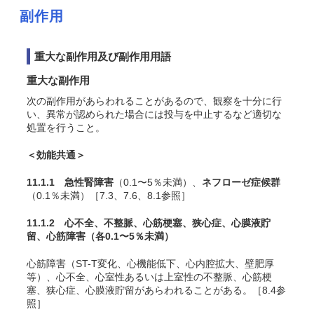
副作用
重大な副作用及び副作用用語
重大な副作用
次の副作用があらわれることがあるので、観察を十分に行
い、異常が認められた場合には投与を中止するなど適切な
処置を行うこと。
＜効能共通＞
11.1.1 急性腎障害
（0.1〜5％未満）、
ネフローゼ症候群
（0.1％未満）［7.3、7.6、8.1参照］
11.1.2 心不全、不整脈、心筋梗塞、狭心症、心膜液貯
留、心筋障害
（各0.1〜5％未満）
心筋障害（ST-T変化、心機能低下、心内腔拡大、壁肥厚
等）、心不全、心室性あるいは上室性の不整脈、心筋梗
塞、狭心症、心膜液貯留があらわれることがある。［8.4参
照］