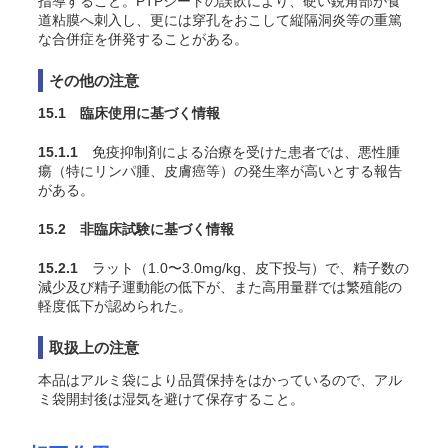
指導すること。PTPシートの誤飲により、硬い鋭角部が食
道粘膜へ刺入し、更には穿孔をおこして縦隔洞炎等の重篤
な合併症を併発することがある。
その他の注意
15.1 臨床使用に基づく情報
15.1.1
免疫抑制剤による治療を受けた患者では、悪性腫
瘍（特にリンパ腫、皮膚癌等）の発生率が高いとする報告
がある。
15.2 非臨床試験に基づく情報
15.2.1
ラット（1.0〜3.0mg/kg、皮下投与）で、精子数の
減少及び精子運動能の低下が、また高用量群では繁殖能の
軽度低下が認められた
。
取扱上の注意
本品はアルミ袋により品質保持をはかっているので、アル
ミ袋開封後は湿気を避けて保存すること。