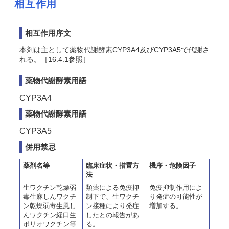
相互作用
相互作用序文
本剤は主として薬物代謝酵素CYP3A4及びCYP3A5で代謝さ
れる。［16.4.1参照］
薬物代謝酵素用語
CYP3A4
薬物代謝酵素用語
CYP3A5
併用禁忌
薬剤名等
臨床症状・措置方
機序・危険因子
法
生ワクチン乾燥弱
類薬による免疫抑
免疫抑制作用によ
毒生麻しんワクチ
制下で、生ワクチ
り発症の可能性が
ン乾燥弱毒生風し
ン接種により発症
増加する。
んワクチン経口生
したとの報告があ
ポリオワクチン等
る。