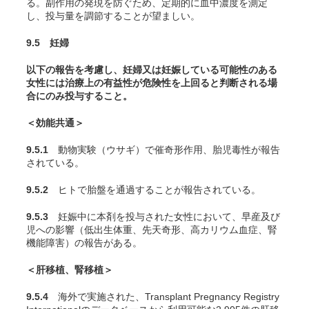
る。副作用の発現を防ぐため、定期的に血中濃度を測定
し、投与量を調節することが望ましい。
9.5 妊婦
以下の報告を考慮し、妊婦又は妊娠している可能性のある
女性には治療上の有益性が危険性を上回ると判断される場
合にのみ投与すること。
＜効能共通＞
9.5.1
動物実験（ウサギ）で催奇形作用、胎児毒性が報告
されている
。
9.5.2
ヒトで胎盤を通過することが報告されている
。
9.5.3
妊娠中に本剤を投与された女性において、早産及び
児への影響（低出生体重、先天奇形、高カリウム血症、腎
機能障害）の報告がある
。
＜肝移植、腎移植＞
9.5.4
海外で実施された、Transplant Pregnancy Registry