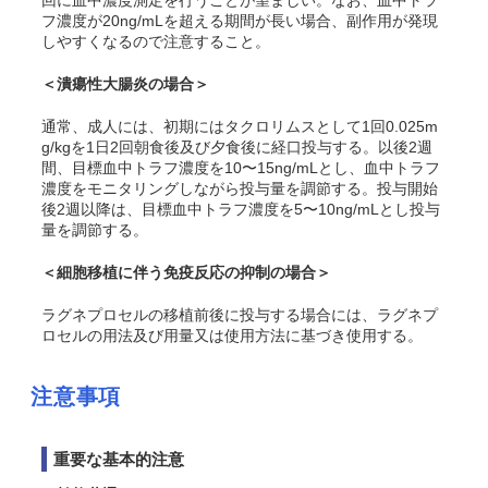
回に血中濃度測定を行うことが望ましい。なお、血中トラ
フ濃度が20ng/mLを超える期間が長い場合、副作用が発現
しやすくなるので注意すること。
＜潰瘍性大腸炎の場合＞
通常、成人には、初期にはタクロリムスとして1回0.025m
g/kgを1日2回朝食後及び夕食後に経口投与する。以後2週
間、目標血中トラフ濃度を10〜15ng/mLとし、血中トラフ
濃度をモニタリングしながら投与量を調節する。投与開始
後2週以降は、目標血中トラフ濃度を5〜10ng/mLとし投与
量を調節する。
＜細胞移植に伴う免疫反応の抑制の場合＞
ラグネプロセルの移植前後に投与する場合には、ラグネプ
ロセルの用法及び用量又は使用方法に基づき使用する。
注意事項
重要な基本的注意