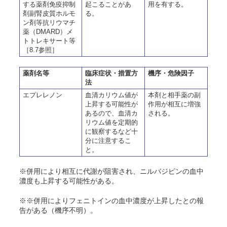
する薬剤免疫抑制
起こることがあ
用を有する。
剤副腎皮質ホルモ
る。
ン剤等抗リウマチ
薬（DMARD）メ
トトレキサート等
［8.7参照］
薬剤名等
臨床症状・措置方
機序・危険因子
法
エプレレノン
血清カリウム値が
本剤と相手薬の副
上昇する可能性が
作用が相互に増強
あるので、血清カ
される。
リウム値を定期的
に観察するなど十
分に注意するこ
と。
※併用により相互に代謝が阻害され、ニルバジピンの血中
濃度も上昇する可能性がある。
※※併用によりフェニトインの血中濃度が上昇したとの報
告がある（機序不明）。