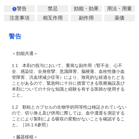
警告
禁忌
効能・効果
用法・用量
注意事項
相互作用
副作用
薬価
警告
＜効能共通＞
1.1
本剤の投与において、重篤な副作用（腎不全、心不
全、感染症、全身痙攣、意識障害、脳梗塞、血栓性微小血
管障害、汎血球減少症等）により、致死的な経過をたどる
ことがあるので、緊急時に十分に措置できる医療施設及び
本剤についての十分な知識と経験を有する医師が使用する
こと。
1.2
顆粒とカプセルの生物学的同等性は検証されていない
ので、切り換え及び併用に際しては、血中濃度を測定する
ことにより製剤による吸収の変動がないことを確認するこ
と。［16.1.6参照］
＜臓器移植＞