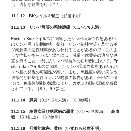
し、適切な処置を行うこと。
11.1.12 BKウイルス腎症
（頻度不明）
11.1.13 リンパ腫等の悪性腫瘍
（0.1〜5％未満）
Epstein-Barrウイルスに関連したリンパ増殖性疾患あるい
はリンパ腫（初期症状：発熱、リンパ節腫大等）及びカポ
ジ肉腫等の悪性腫瘍があらわれることがあるので、このよ
うな症状があらわれた場合には、減量・休薬等の適切な処
置を行うこと。特に抗リンパ球抗体の併用例において、Ep
stein-Barrウイルスに関連したリンパ増殖性疾患あるいはリ
ンパ腫の発現の可能性が高い。また、悪性度の高い病型や
致命的な転帰を伴うカポジ肉腫の報告がある。一部の症例
では、免疫抑制剤の減量により、カポジ肉腫の退縮が観察
されている。［8.7、9.7参照］
11.1.14 膵炎
（0.1〜5％未満）［8.3参照］
11.1.15 糖尿病及び糖尿病の悪化
（0.1〜5％未満）、
高血
糖
（15％以上）［8.3参照］
11.1.16 肝機能障害、黄疸
（いずれも頻度不明）