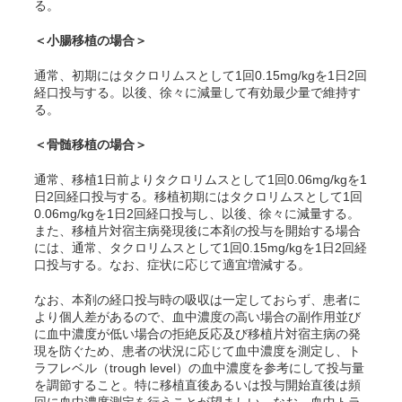
る。
＜小腸移植の場合＞
通常、初期にはタクロリムスとして1回0.15mg/kgを1日2回
経口投与する。以後、徐々に減量して有効最少量で維持す
る。
＜骨髄移植の場合＞
通常、移植1日前よりタクロリムスとして1回0.06mg/kgを1
日2回経口投与する。移植初期にはタクロリムスとして1回
0.06mg/kgを1日2回経口投与し、以後、徐々に減量する。
また、移植片対宿主病発現後に本剤の投与を開始する場合
には、通常、タクロリムスとして1回0.15mg/kgを1日2回経
口投与する。なお、症状に応じて適宜増減する。
なお、本剤の経口投与時の吸収は一定しておらず、患者に
より個人差があるので、血中濃度の高い場合の副作用並び
に血中濃度が低い場合の拒絶反応及び移植片対宿主病の発
現を防ぐため、患者の状況に応じて血中濃度を測定し、ト
ラフレベル（trough level）の血中濃度を参考にして投与量
を調節すること。特に移植直後あるいは投与開始直後は頻