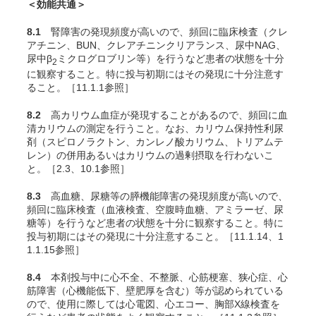
＜効能共通＞
8.1
腎障害の発現頻度が高いので、頻回に臨床検査（クレ
アチニン、BUN、クレアチニンクリアランス、尿中NAG、
尿中β
ミクログロブリン等）を行うなど患者の状態を十分
2
に観察すること。特に投与初期にはその発現に十分注意す
ること。［11.1.1参照］
8.2
高カリウム血症が発現することがあるので、頻回に血
清カリウムの測定を行うこと。なお、カリウム保持性利尿
剤（スピロノラクトン、カンレノ酸カリウム、トリアムテ
レン）の併用あるいはカリウムの過剰摂取を行わないこ
と。［2.3、10.1参照］
8.3
高血糖、尿糖等の膵機能障害の発現頻度が高いので、
頻回に臨床検査（血液検査、空腹時血糖、アミラーゼ、尿
糖等）を行うなど患者の状態を十分に観察すること。特に
投与初期にはその発現に十分注意すること。［11.1.14、1
1.1.15参照］
8.4
本剤投与中に心不全、不整脈、心筋梗塞、狭心症、心
筋障害（心機能低下、壁肥厚を含む）等が認められている
ので、使用に際しては心電図、心エコー、胸部X線検査を