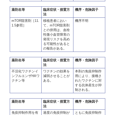
薬剤名等
臨床症状・措置方
機序・危険因子
法
mTOR阻害剤［11.
移植患者におい
機序不明
1.5参照］
て、mTOR阻害剤
との併用は、血栓
性微小血管障害の
発現リスクを高め
る可能性があると
の報告がある。
薬剤名等
臨床症状・措置方
機序・危険因子
法
不活化ワクチンイ
ワクチンの効果を
本剤の免疫抑制作
ンフルエンザHAワ
減弱させることが
用により、接種さ
クチン等
ある。
れたワクチンに対
する抗体産生が抑
制される。
薬剤名等
臨床症状・措置方
機序・危険因子
法
免疫抑制作用を有
過度の免疫抑制が
ともに免疫抑制作