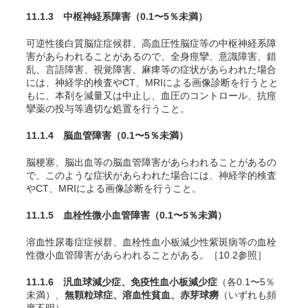
11.1.3 中枢神経系障害
（0.1〜5％未満）
可逆性後白質脳症症候群、高血圧性脳症等の中枢神経系障
害があらわれることがあるので、全身痙攣、意識障害、錯
乱、言語障害、視覚障害、麻痺等の症状があらわれた場合
には、神経学的検査やCT、MRIによる画像診断を行うとと
もに、本剤を減量又は中止し、血圧のコントロール、抗痙
攣薬の投与等適切な処置を行うこと。
11.1.4 脳血管障害
（0.1〜5％未満）
脳梗塞、脳出血等の脳血管障害があらわれることがあるの
で、このような症状があらわれた場合には、神経学的検査
やCT、MRIによる画像診断を行うこと。
11.1.5 血栓性微小血管障害
（0.1〜5％未満）
溶血性尿毒症症候群、血栓性血小板減少性紫斑病等の血栓
性微小血管障害があらわれることがある。［10.2参照］
11.1.6 汎血球減少症、免疫性血小板減少症
（各0.1〜5％
未満）、
無顆粒球症、溶血性貧血、赤芽球癆
（いずれも頻
度不明）