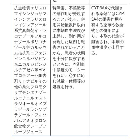
法
抗生物質エリスロ
腎障害、不整脈等
CYP3A4で代謝さ
マイシンジョサマ
の副作用が発現す
れる薬剤又はCYP
イシンクラリスロ
ることがある。併
3A4の阻害作用を
マイシンアゾール
用開始後数日以内
有する薬剤や飲食
系抗真菌剤イトラ
に本剤血中濃度が
物との併用によ
コナゾールフルコ
上昇し、副作用が
り、本剤の代謝が
ナゾールボリコナ
発現した症例も報
阻害され、本剤の
ゾール等カルシウ
告されていること
血中濃度が上昇す
ム拮抗剤ニフェジ
から、患者の状態
る。
ピンニルバジピン
を十分に観察する
※ニカルジピンジ
とともに、本剤血
ルチアゼム等HIV
中濃度のモニター
プロテアーゼ阻害
を行い、必要に応
剤リトナビルその
じ減量・休薬等の
他の薬剤ブロモク
処置を行う。
リプチンダナゾー
ルエチニルエスト
ラジオールオメプ
ラゾールランソプ
ラゾールトフィソ
パムアミオダロン
飲食物グレープフ
ルーツジュース