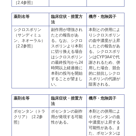
［2.4参照］
薬剤名等
臨床症状・措置方
機序・危険因子
法
シクロスポリン
副作用が増強され
本剤との併用によ
（サンディミュ
たとの報告があ
りシクロスポリン
ン、ネオーラル）
る。なお、シクロ
の血中濃度が上昇
［2.2参照］
スポリンより本剤
したとの報告があ
に切り換える場合
る。シクロスポリ
はシクロスポリン
ンはCYP3A4で代
の最終投与から24
謝されるため、併
時間以上経過後に
用した場合、競合
本剤の投与を開始
的に拮抗しシクロ
することが望まし
スポリンの代謝が
い。
阻害される。
薬剤名等
臨床症状・措置方
機序・危険因子
法
ボセンタン（トラ
ボセンタンの副作
本剤との併用によ
クリア）［2.2参
用が発現する可能
りボセンタンの血
照］
性がある。
中濃度が上昇する
可能性がある。ま
た、ボセンタンは