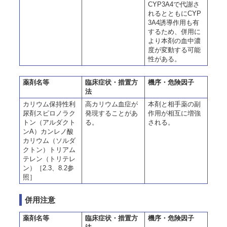
CYP3A4で代謝さ
れるとともにCYP
3A4誘導作用も有
するため、併用に
より本剤の血中濃
度が変動する可能
性がある。
薬剤名等
臨床症状・措置方
機序・危険因子
法
カリウム保持性利
高カリウム血症が
本剤と相手薬の副
尿剤スピロノラク
発現することがあ
作用が相互に増強
トン（アルダクト
る。
される。
ンA）カンレノ酸
カリウム（ソルダ
クトン）トリアム
テレン（トリテレ
ン）［2.3、8.2参
照］
併用注意
薬剤名等
臨床症状・措置方
機序・危険因子