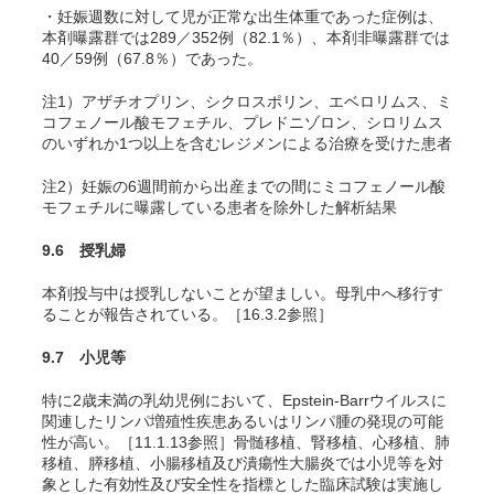
・妊娠週数に対して児が正常な出生体重であった症例は、
本剤曝露群では289／352例（82.1％）、本剤非曝露群では
40／59例（67.8％）であった。
注1）アザチオプリン、シクロスポリン、エベロリムス、ミ
コフェノール酸モフェチル、プレドニゾロン、シロリムス
のいずれか1つ以上を含むレジメンによる治療を受けた患者
注2）妊娠の6週間前から出産までの間にミコフェノール酸
モフェチルに曝露している患者を除外した解析結果
9.6 授乳婦
本剤投与中は授乳しないことが望ましい。母乳中へ移行す
ることが報告されている。［16.3.2参照］
9.7 小児等
特に2歳未満の乳幼児例において、Epstein-Barrウイルスに
関連したリンパ増殖性疾患あるいはリンパ腫の発現の可能
性が高い。［11.1.13参照］骨髄移植、腎移植、心移植、肺
移植、膵移植、小腸移植及び潰瘍性大腸炎では小児等を対
象とした有効性及び安全性を指標とした臨床試験は実施し