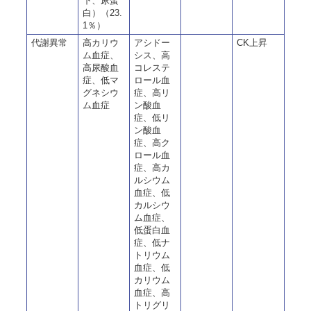
下、尿蛋
白）（23.
1％）
代謝異常
高カリウ
アシドー
CK上昇
ム血症、
シス、高
高尿酸血
コレステ
症、低マ
ロール血
グネシウ
症、高リ
ム血症
ン酸血
症、低リ
ン酸血
症、高ク
ロール血
症、高カ
ルシウム
血症、低
カルシウ
ム血症、
低蛋白血
症、低ナ
トリウム
血症、低
カリウム
血症、高
トリグリ