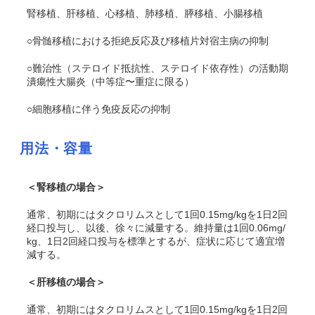
腎移植、肝移植、心移植、肺移植、膵移植、小腸移植
○骨髄移植における拒絶反応及び移植片対宿主病の抑制
○難治性（ステロイド抵抗性、ステロイド依存性）の活動期
潰瘍性大腸炎（中等症〜重症に限る）
○細胞移植に伴う免疫反応の抑制
用法・容量
＜腎移植の場合＞
通常、初期にはタクロリムスとして1回0.15mg/kgを1日2回
経口投与し、以後、徐々に減量する。維持量は1回0.06mg/
kg、1日2回経口投与を標準とするが、症状に応じて適宜増
減する。
＜肝移植の場合＞
通常、初期にはタクロリムスとして1回0.15mg/kgを1日2回