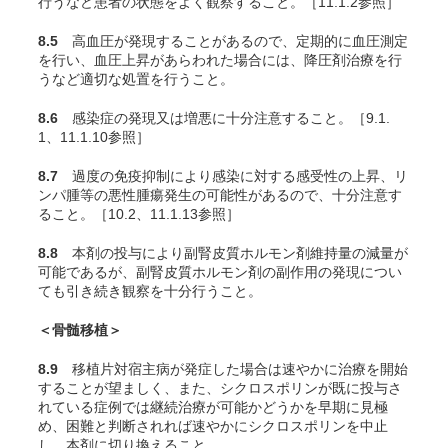
行うなど患者の状態をよく観察すること。［11.1.2参照］
8.5
高血圧が発現することがあるので、定期的に血圧測定
を行い、血圧上昇があらわれた場合には、降圧剤治療を行
うなど適切な処置を行うこと。
8.6
感染症の発現又は増悪に十分注意すること。［9.1.
1、11.1.10参照］
8.7
過度の免疫抑制により感染に対する感受性の上昇、リ
ンパ腫等の悪性腫瘍発生の可能性があるので、十分注意す
ること。［10.2、11.1.13参照］
8.8
本剤の投与により副腎皮質ホルモン剤維持量の減量が
可能であるが、副腎皮質ホルモン剤の副作用の発現につい
ても引き続き観察を十分行うこと。
＜骨髄移植＞
8.9
移植片対宿主病が発症した場合は速やかに治療を開始
することが望ましく、また、シクロスポリンが既に投与さ
れている症例では継続治療が可能かどうかを早期に見極
め、困難と判断されれば速やかにシクロスポリンを中止
し、本剤に切り換えること。