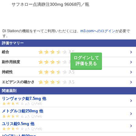
サフネロー点滴静注300mg 96068円／瓶
DI Stationの機能をすべてご利用いただくには、
m3.comへのログイン
が必要で
す。
評価サマリー
総合
ログインして
副作用頻度
評価を見る
持続性
エビデンスの確かさ
関連薬剤
リンヴォック錠7.5mg 他
メトグルコ錠250mg 他
ユリス錠0.5mg 他