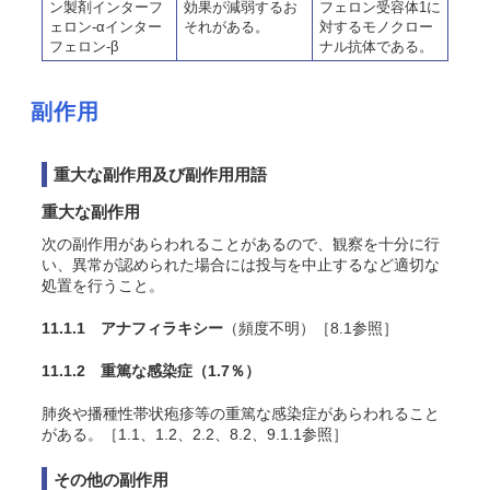
ン製剤インターフ
効果が減弱するお
フェロン受容体1に
ェロン-αインター
それがある。
対するモノクロー
フェロン-β
ナル抗体である。
副作用
重大な副作用及び副作用用語
重大な副作用
次の副作用があらわれることがあるので、観察を十分に行
い、異常が認められた場合には投与を中止するなど適切な
処置を行うこと。
11.1.1 アナフィラキシー
（頻度不明）［8.1参照］
11.1.2 重篤な感染症
（1.7％）
肺炎や播種性帯状疱疹等の重篤な感染症があらわれること
がある。［1.1、1.2、2.2、8.2、9.1.1参照］
その他の副作用