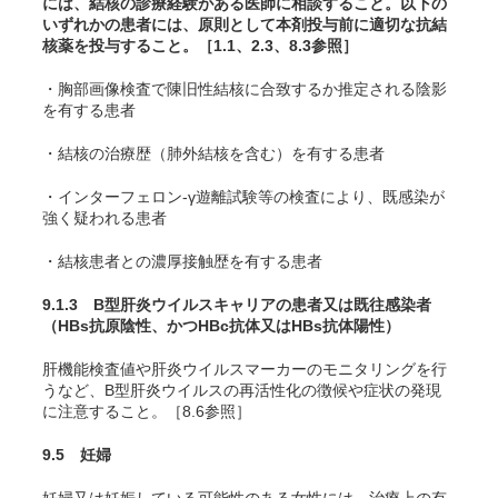
には、結核の診療経験がある医師に相談すること。以下の
いずれかの患者には、原則として本剤投与前に適切な抗結
核薬を投与すること。［1.1、2.3、8.3参照］
・胸部画像検査で陳旧性結核に合致するか推定される陰影
を有する患者
・結核の治療歴（肺外結核を含む）を有する患者
・インターフェロン-γ遊離試験等の検査により、既感染が
強く疑われる患者
・結核患者との濃厚接触歴を有する患者
9.1.3 B型肝炎ウイルスキャリアの患者又は既往感染者
（HBs抗原陰性、かつHBc抗体又はHBs抗体陽性）
肝機能検査値や肝炎ウイルスマーカーのモニタリングを行
うなど、B型肝炎ウイルスの再活性化の徴候や症状の発現
に注意すること。［8.6参照］
9.5 妊婦