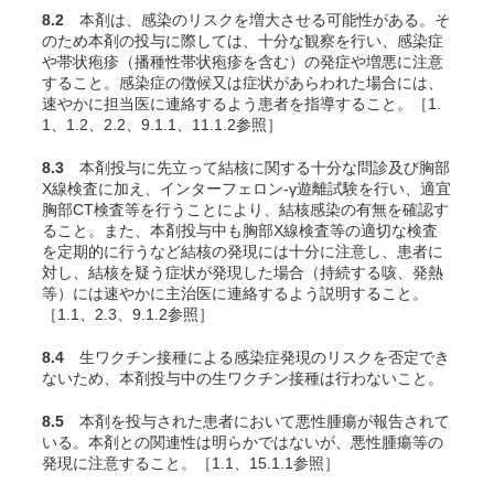
8.2
本剤は、感染のリスクを増大させる可能性がある。そ
のため本剤の投与に際しては、十分な観察を行い、感染症
や帯状疱疹（播種性帯状疱疹を含む）の発症や増悪に注意
すること。感染症の徴候又は症状があらわれた場合には、
速やかに担当医に連絡するよう患者を指導すること。［1.
1、1.2、2.2、9.1.1、11.1.2参照］
8.3
本剤投与に先立って結核に関する十分な問診及び胸部
X線検査に加え、インターフェロン-γ遊離試験を行い、適宜
胸部CT検査等を行うことにより、結核感染の有無を確認す
ること。また、本剤投与中も胸部X線検査等の適切な検査
を定期的に行うなど結核の発現には十分に注意し、患者に
対し、結核を疑う症状が発現した場合（持続する咳、発熱
等）には速やかに主治医に連絡するよう説明すること。
［1.1、2.3、9.1.2参照］
8.4
生ワクチン接種による感染症発現のリスクを否定でき
ないため、本剤投与中の生ワクチン接種は行わないこと。
8.5
本剤を投与された患者において悪性腫瘍が報告されて
いる。本剤との関連性は明らかではないが、悪性腫瘍等の
発現に注意すること。［1.1、15.1.1参照］