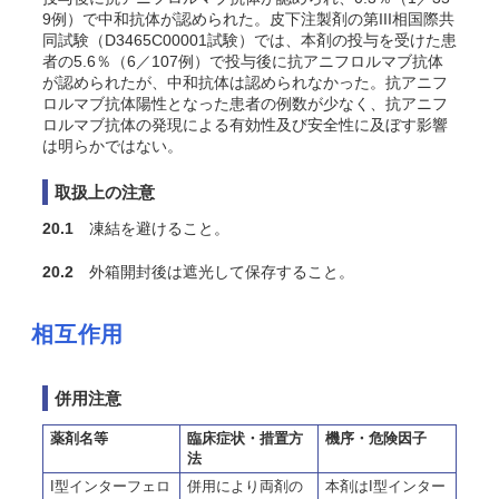
9例）で中和抗体が認められた。
皮下注製剤の第III相国際共
同試験（D3465C00001試験）では、本剤の投与を受けた患
者の5.6％（6／107例）で投与後に抗アニフロルマブ抗体
が認められたが、中和抗体は認められなかった。
抗アニフ
ロルマブ抗体陽性となった患者の例数が少なく、抗アニフ
ロルマブ抗体の発現による有効性及び安全性に及ぼす影響
は明らかではない。
取扱上の注意
20.1
凍結を避けること。
20.2
外箱開封後は遮光して保存すること。
相互作用
併用注意
薬剤名等
臨床症状・措置方
機序・危険因子
法
I型インターフェロ
併用により両剤の
本剤はI型インター