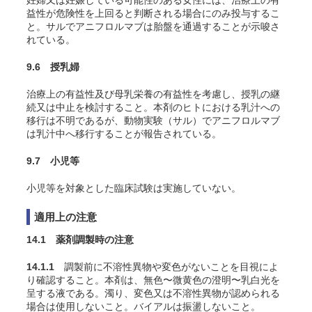
妊婦又は妊娠している可能性のある女性には、治療上の有
益性が危険性を上回ると判断される場合にのみ投与するこ
と。サルでアニフロルマブは胎盤を通過することが示唆さ
れている。
9.6 授乳婦
治療上の有益性及び母乳栄養の有益性を考慮し、授乳の継
続又は中止を検討すること。本剤のヒトにおける乳汁への
移行は不明であるが、動物実験（サル）でアニフロルマブ
は乳汁中へ移行することが報告されている。
9.7 小児等
小児等を対象とした臨床試験は実施していない。
適用上の注意
14.1 薬剤調製時の注意
14.1.1
調製前に不溶性異物や変色がないことを目視によ
り確認すること。本剤は、無色〜微黄色の澄明〜乳白光を
呈する液である。濁り、変色又は不溶性異物が認められる
場合は使用しないこと。バイアルは振盪しないこと。