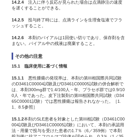
14.2.4
注入に伴う反応が見られた場合は点滴静注の速度
を遅くすることができる。
14.2.5
投与終了時には、点滴ラインを生理食塩液でフラ
ッシュすること。
14.2.6
本剤のバイアルは1回使い切りであり、保存剤を含
まない。バイアル中の残液は廃棄すること。
その他の注意
15.1 臨床使用に基づく情報
15.1.1
悪性腫瘍の発現率は、
本剤の
第III相国際共同試験
のD3461C00004試験及びD3461C00005試験の併合解析で
は、本剤300mg群で1.4/100人・年、プラセボ群では0.9/10
0人・年であった。
皮下注製剤の第III相国際共同試験（D34
65C00001試験）では悪性腫瘍は報告されなかった。
［1.
1、8.5参照］
15.1.2
本剤の
SLE患者を対象とした第III相試験（D3461C00
004試験及びD3461C00005試験）において、本剤の承認用
法・用量で投与を受けた患者の1.7％（6／359例）で本剤
投与後に抗アニフロルマブ抗体が認められ、0.3％（1／35