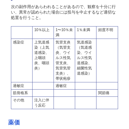
次の副作用があらわれることがあるので、観察を十分に行
い、異常が認められた場合には投与を中止するなど適切な
処置を行うこと。
10％以上
1〜10％未
1％未満
頻度不明
満
感染症
上気道感
気管支炎
気道感染
染（上気
（気管支
（気道感
道感染、
炎、ウイ
染、ウイ
上咽頭
ルス性気
ルス性気
炎、咽頭
管支炎、
道感染、
炎）
気管気管
細菌性気
支炎）、
道感染）
帯状疱疹
過敏症
過敏症
筋骨格系
関節痛
その他
注入に伴
う反応
薬価