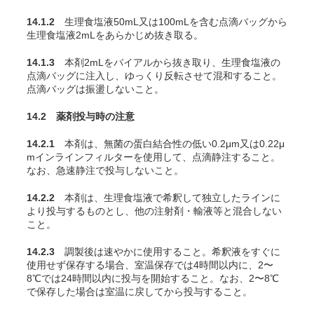
14.1.2
生理食塩液50mL又は100mLを含む点滴バッグから
生理食塩液2mLをあらかじめ抜き取る。
14.1.3
本剤2mLをバイアルから抜き取り、生理食塩液の
点滴バッグに注入し、ゆっくり反転させて混和すること。
点滴バッグは振盪しないこと。
14.2 薬剤投与時の注意
14.2.1
本剤は、無菌の蛋白結合性の低い0.2μm又は0.22μ
mインラインフィルターを使用して、点滴静注すること。
なお、急速静注で投与しないこと。
14.2.2
本剤は、生理食塩液で希釈して独立したラインに
より投与するものとし、他の注射剤・輸液等と混合しない
こと。
14.2.3
調製後は速やかに使用すること。希釈液をすぐに
使用せず保存する場合、室温保存では4時間以内に、2〜
8℃では24時間以内に投与を開始すること。なお、2〜8℃
で保存した場合は室温に戻してから投与すること。