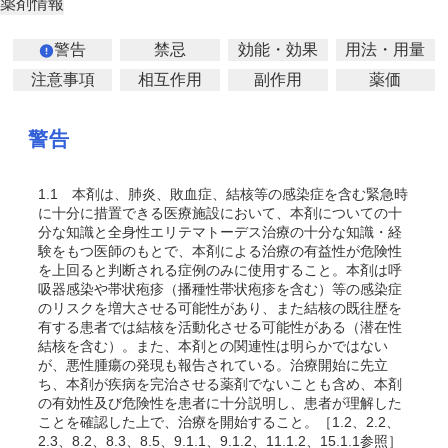
薬剤情報
警告
禁忌
効能・効果
用法・用量
注意事項
相互作用
副作用
薬価
警告
1.1
本剤は、肺炎、敗血症、結核等の感染症を含む緊急時
に十分に措置できる医療施設において、本剤についての十
分な知識と全身性エリテマトーデス治療の十分な知識・経
験をもつ医師のもとで、本剤による治療の有益性が危険性
を上回ると判断される症例のみに使用すること。本剤は呼
吸器感染や帯状疱疹（播種性帯状疱疹を含む）等の感染症
のリスクを増大させる可能性があり、また結核の既往歴を
有する患者では結核を活動化させる可能性がある（潜在性
結核を含む）。また、本剤との関連性は明らかではない
が、悪性腫瘍の発現も報告されている。治療開始に先立
ち、本剤が疾病を完治させる薬剤でないことも含め、本剤
の有効性及び危険性を患者に十分説明し、患者が理解した
ことを確認した上で、治療を開始すること。［1.2、2.2、
2.3、8.2、8.3、8.5、9.1.1、9.1.2、11.1.2、15.1.1参照］