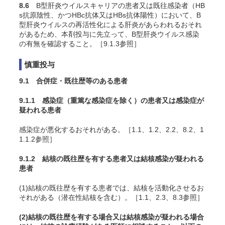
8.6
B型肝炎ウイルスキャリアの患者又は既往感染者（HB
s抗原陰性、かつHBc抗体又はHBs抗体陽性）において、B
型肝炎ウイルスの再活性化による肝炎があらわれるおそれ
があるため、本剤投与に先立って、B型肝炎ウイルス感染
の有無を確認すること。［9.1.3参照］
慎重投与
9.1 合併症・既往歴等のある患者
9.1.1 感染症（重篤な感染症を除く）の患者又は感染症が
疑われる患者
感染症が悪化するおそれがある。［1.1、1.2、2.2、8.2、1
1.1.2参照］
9.1.2 結核の既往歴を有する患者又は結核感染が疑われる
患者
(1)結核の既往歴を有する患者では、結核を活動化させるお
それがある（潜在性結核を含む）。［1.1、2.3、8.3参照］
(2)結核の既往歴を有する場合又は結核感染が疑われる場合