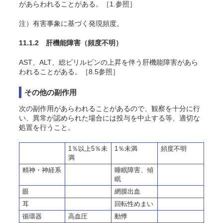
があらわれることがある。［1.参照］
注）有害事象に基づく発現頻度。
11.1.2 肝機能障害
（頻度不明）
AST、ALT、総ビリルビンの上昇を伴う肝機能障害があら
われることがある。［8.5参照］
その他の副作用
次の副作用があらわれることがあるので、観察を十分に行
い、異常が認められた場合には投与を中止する等、適切な
処置を行うこと。
1％以上5％未
1％未満
頻度不明
満
精神・神経系
睡眠障害、傾
眠
眼
網膜出血
耳
回転性めまい
循環器
高血圧
動悸