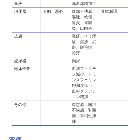
血液
赤血球増加症
消化器
下痢、悪心
腹部不快感、
食欲減退
嘔吐、軟便、
胃炎、胃腸
炎、口内炎
皮膚
発疹、そう痒
症、湿疹、紅
斑、脱毛症、
冷汗
泌尿器
頻尿
臨床検査
血清フェリチ
ン減少、トラ
ンスフェリン
飽和度低下、
血中クレアチ
ニン増加
その他
倦怠感、胸部
不快感、乳頭
痛、末梢性浮
腫