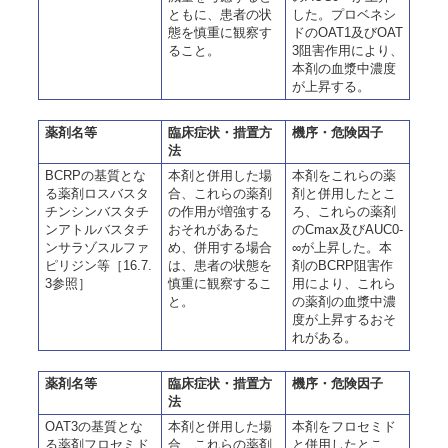
ともに、患者の状
した。プロベネシ
態を慎重に観察す
ドのOAT1及びOAT
ること。
3阻害作用により、
本剤の血漿中濃度
が上昇する。
薬剤名等
臨床症状・措置方
機序・危険因子
法
BCRPの基質とな
本剤と併用した場
本剤をこれらの薬
る薬剤ロスバスタ
合、これらの薬剤
剤と併用したとこ
チンシンバスタチ
の作用が増強する
ろ、これらの薬剤
ンアトルバスタチ
おそれがあるた
のCmax及びAUC0-
ンサラゾスルファ
め、併用する場合
∞が上昇した。本
ピリジン等［16.7.
は、患者の状態を
剤のBCRP阻害作
3参照］
慎重に観察するこ
用により、これら
と。
の薬剤の血漿中濃
度が上昇するおそ
れがある。
薬剤名等
臨床症状・措置方
機序・危険因子
法
OAT3の基質とな
本剤と併用した場
本剤をフロセミド
る薬剤フロセミド
合、これらの薬剤
と併用したとこ