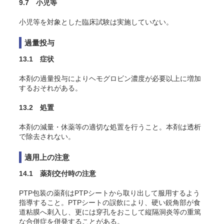
9.7 小児等
小児等を対象とした臨床試験は実施していない。
過量投与
13.1 症状
本剤の過量投与によりヘモグロビン濃度が必要以上に増加
するおそれがある。
13.2 処置
本剤の減量・休薬等の適切な処置を行うこと。本剤は透析
で除去されない。
適用上の注意
14.1 薬剤交付時の注意
PTP包装の薬剤はPTPシートから取り出して服用するよう
指導すること。PTPシートの誤飲により、硬い鋭角部が食
道粘膜へ刺入し、更には穿孔をおこして縦隔洞炎等の重篤
な合併症を併発することがある。