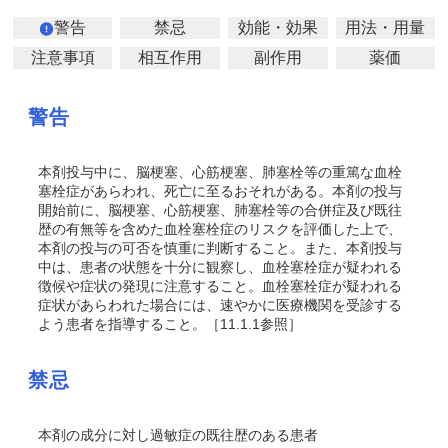
警告
禁忌
効能・効果
用法・用量
注意事項
相互作用
副作用
薬価
警告
本剤投与中に、脳梗塞、心筋梗塞、肺塞栓等の重篤な血栓
塞栓症があらわれ、死亡に至るおそれがある。本剤の投与
開始前に、脳梗塞、心筋梗塞、肺塞栓等の合併症及び既往
歴の有無等を含めた血栓塞栓症のリスクを評価した上で、
本剤の投与の可否を慎重に判断すること。また、本剤投与
中は、患者の状態を十分に観察し、血栓塞栓症が疑われる
徴候や症状の発現に注意すること。血栓塞栓症が疑われる
症状があらわれた場合には、速やかに医療機関を受診する
よう患者を指導すること。［11.1.1参照］
禁忌
本剤の成分に対し過敏症の既往歴のある患者