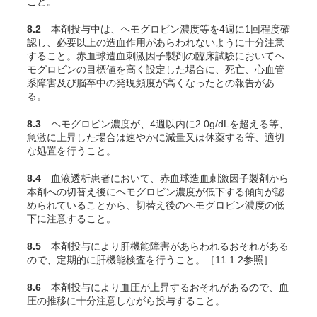
こと。
8.2
本剤投与中は、ヘモグロビン濃度等を4週に1回程度確
認し、必要以上の造血作用があらわれないように十分注意
すること。赤血球造血刺激因子製剤の臨床試験においてヘ
モグロビンの目標値を高く設定した場合に、死亡、心血管
系障害及び脳卒中の発現頻度が高くなったとの報告があ
る
。
8.3
ヘモグロビン濃度が、4週以内に2.0g/dLを超える等、
急激に上昇した場合は速やかに減量又は休薬する等、適切
な処置を行うこと。
8.4
血液透析患者において、赤血球造血刺激因子製剤から
本剤への切替え後にヘモグロビン濃度が低下する傾向が認
められていることから、切替え後のヘモグロビン濃度の低
下に注意すること。
8.5
本剤投与により肝機能障害があらわれるおそれがある
ので、定期的に肝機能検査を行うこと。［11.1.2参照］
8.6
本剤投与により血圧が上昇するおそれがあるので、血
圧の推移に十分注意しながら投与すること。