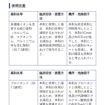
併用注意
薬剤名等
臨床症状・措置方
機序・危険因子
法
多価陽イオンを含
本剤と併用した場
本剤を鉄含有剤と
有する経口薬剤
合、本剤の作用が
同時投与したとこ
（カルシウム、
減弱するおそれが
ろ、本剤のCmax
鉄、マグネシウ
あるため、併用す
及びAUC0-∞が低
ム、アルミニウム
る場合は、本剤の
下した。本剤とこ
等を含む製剤）
服用前後2時間以上
れらの薬剤がキレ
［16.7.2参照］
あけて投与するこ
ートを形成し、本
と。
剤の吸収を抑制す
ると考えられてい
る。
薬剤名等
臨床症状・措置方
機序・危険因子
法
プロベネシド［16.
本剤と併用した場
本剤をプロベネシ
7.2参照］
合、本剤の作用が
ドと併用したとこ
増強するおそれが
ろ、本剤の未変化
あるため、併用す
体及び代謝物O-グ
る場合は、本剤の
ルクロン酸抱合体
減量を考慮すると
のAUC0-∞が上昇