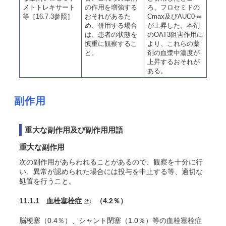
メトトレキサート
の作用を増強する
ろ、フロセミドの
等［16.7.3参照］
おそれがあるた
Cmax及びAUC0-∞
め、併用する場合
が上昇した。本剤
は、患者の状態を
のOAT3阻害作用に
慎重に観察するこ
より、これらの薬
と。
剤の血漿中濃度が
上昇するおそれが
ある。
副作用
重大な副作用及び副作用用語
重大な副作用
次の副作用があらわれることがあるので、観察を十分に行
い、異常が認められた場合には投与を中止する等、適切な
処置を行うこと。
11.1.1 血栓塞栓症
（4.2％）
注）
脳梗塞（0.4％）、シャント閉塞（1.0％）等の血栓塞栓症