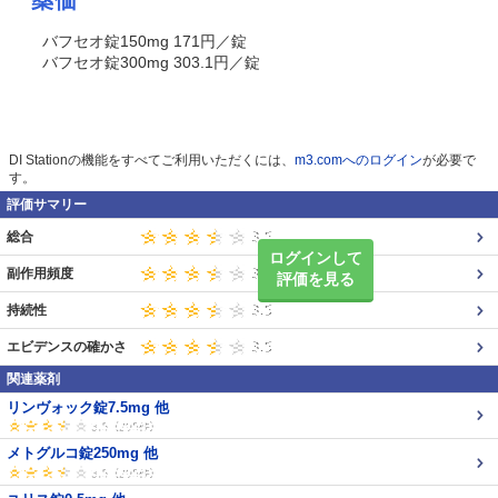
薬価
バフセオ錠150mg 171円／錠
バフセオ錠300mg 303.1円／錠
DI Stationの機能をすべてご利用いただくには、
m3.comへのログイン
が必要で
す。
評価サマリー
総合
ログインして
副作用頻度
評価を見る
持続性
エビデンスの確かさ
関連薬剤
リンヴォック錠7.5mg 他
メトグルコ錠250mg 他