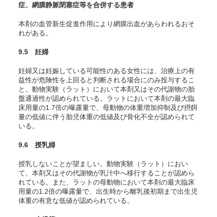
症、網膜静脈閉塞症等を合併する患者
本剤の血管新生促進作用により網膜出血があらわれるおそ
れがある。
9.5 妊婦
妊婦又は妊娠している可能性のある女性には、治療上の有
益性が危険性を上回ると判断される場合にのみ投与するこ
と。動物実験（ラット）において本剤又はその代謝物の胎
盤通過性が認められている。ラットにおいて本剤の最大臨
床用量の1.7倍の曝露量で、母動物の体重増加抑制及び摂餌
量の低値に伴う胎児体重の低値及び骨化不全が認められて
いる。
9.6 授乳婦
授乳しないことが望ましい。動物実験（ラット）におい
て、本剤又はその代謝物が乳汁中へ移行することが認めら
れている。また、ラットの母動物において本剤の最大臨床
用量の1.2倍の曝露量で、出生時から離乳後初期まで出生児
体重の有意な低値が認められている。