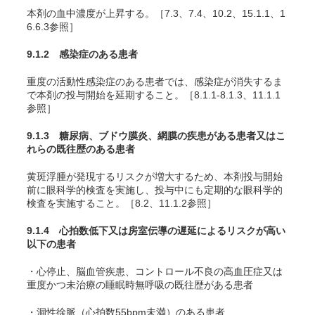
本剤の血中濃度が上昇する。［7.3、7.4、10.2、15.1.1、1
6.6.3参照］
9.1.2 感染症のある患者
重度の活動性感染症のある患者では、感染症が消失するま
で本剤の投与開始を延期すること。［8.1.1-8.1.3、11.1.1
参照］
9.1.3 糖尿病、ブドウ膜炎、網膜の疾患がある患者又はこ
れらの既往歴のある患者
黄斑浮腫が発現するリスクが増大するため、本剤投与開始
前に眼科学的検査を実施し、投与中にも定期的な眼科学的
検査を実施すること。［8.2、11.1.2参照］
9.1.4 心拍数低下又は房室伝導の遅延によるリスクが高い
以下の患者
・心停止、脳血管疾患、コントロール不良の高血圧症又は
重度かつ未治療の睡眠時無呼吸の既往歴がある患者
・洞性徐脈（心拍数55bpm未満）のある患者