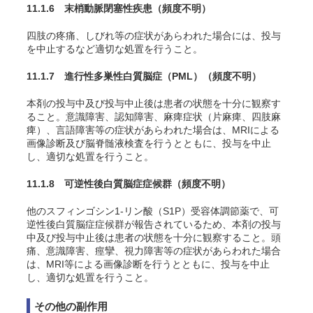
11.1.6 末梢動脈閉塞性疾患
（頻度不明）
四肢の疼痛、しびれ等の症状があらわれた場合には、投与
を中止するなど適切な処置を行うこと。
11.1.7 進行性多巣性白質脳症（PML）
（頻度不明）
本剤の投与中及び投与中止後は患者の状態を十分に観察す
ること。意識障害、認知障害、麻痺症状（片麻痺、四肢麻
痺）、言語障害等の症状があらわれた場合は、MRIによる
画像診断及び脳脊髄液検査を行うとともに、投与を中止
し、適切な処置を行うこと。
11.1.8 可逆性後白質脳症症候群
（頻度不明）
他のスフィンゴシン1-リン酸（S1P）受容体調節薬で、可
逆性後白質脳症症候群が報告されているため、本剤の投与
中及び投与中止後は患者の状態を十分に観察すること。頭
痛、意識障害、痙攣、視力障害等の症状があらわれた場合
は、MRI等による画像診断を行うとともに、投与を中止
し、適切な処置を行うこと。
その他の副作用