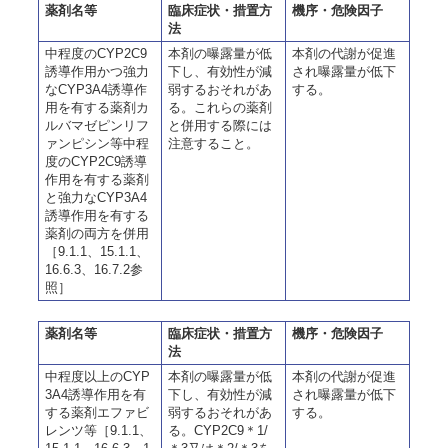
薬剤名等
臨床症状・措置方
機序・危険因子
法
中程度のCYP2C9
本剤の曝露量が低
本剤の代謝が促進
誘導作用かつ強力
下し、有効性が減
され曝露量が低下
なCYP3A4誘導作
弱するおそれがあ
する。
用を有する薬剤カ
る。これらの薬剤
ルバマゼピンリフ
と併用する際には
ァンピシン等中程
注意すること。
度のCYP2C9誘導
作用を有する薬剤
と強力なCYP3A4
誘導作用を有する
薬剤の両方を併用
［9.1.1、15.1.1、
16.6.3、16.7.2参
照］
薬剤名等
臨床症状・措置方
機序・危険因子
法
中程度以上のCYP
本剤の曝露量が低
本剤の代謝が促進
3A4誘導作用を有
下し、有効性が減
され曝露量が低下
する薬剤エファビ
弱するおそれがあ
する。
レンツ等［9.1.1、
る。CYP2C9＊1/