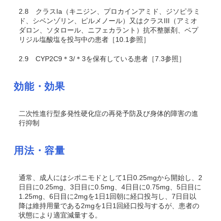
2.8
クラスIa（キニジン、プロカインアミド、ジソピラミ
ド、シベンゾリン、ピルメノール）又はクラスIII（アミオ
ダロン、ソタロール、ニフェカラント）抗不整脈剤、ベプ
リジル塩酸塩を投与中の患者［10.1参照］
2.9
CYP2C9
＊
3/
＊
3を保有している患者［7.3参照］
効能・効果
二次性進行型多発性硬化症の再発予防及び身体的障害の進
行抑制
用法・容量
通常、成人にはシポニモドとして1日0.25mgから開始し、2
日目に0.25mg、3日目に0.5mg、4日目に0.75mg、5日目に
1.25mg、6日目に2mgを1日1回朝に経口投与し、7日目以
降は維持用量である2mgを1日1回経口投与するが、患者の
状態により適宜減量する。