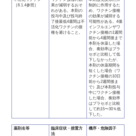
［8.1.4参照］
果が減弱するおそ
制的に作用するた
れがある。本剤の
め、ワクチン接種
投与中及び投与終
の効果が減弱する
了後最低4週間は不
可能性がある。4価
活化ワクチンの接
インフルエンザワ
種を避けること。
クチン接種の1週間
前から4週間後まで
本剤を休薬した場
合、奏効率はプラ
セボと比較して低
下しなかったが、
本剤の休薬期間を
短くした場合（ワ
クチン接種の10日
前から2週間後ま
で）及び本剤投与
中にワクチン接種
した場合、奏効率
はプラセボと比較
して約15〜30％低
下した。
薬剤名等
臨床症状・措置方
機序・危険因子
法