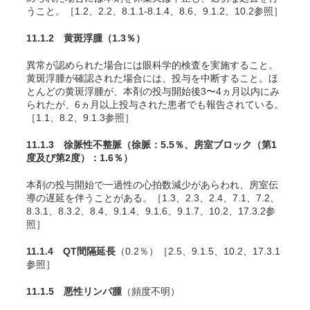
うこと。［1.2、2.2、8.1.1-8.1.4、8.6、9.1.2、10.2参照］
11.1.2 黄斑浮腫
（1.3％）
異常が認められた場合には眼科学的検査を実施すること。
黄斑浮腫が確認された場合には、投与を中断すること。ほ
とんどの黄斑浮腫が、本剤の投与開始後3〜4ヵ月以内にみ
られたが、6ヵ月以上投与された患者でも報告されている。
［1.1、8.2、9.1.3参照］
11.1.3 徐脈性不整脈
（徐脈：5.5％、房室ブロック（第1
度及び第2度）：1.6％）
本剤の投与開始で一過性の心拍数減少があらわれ、房室伝
導の遅延を伴うことがある。［1.3、2.3、2.4、7.1、7.2、
8.3.1、8.3.2、8.4、9.1.4、9.1.6、9.1.7、10.2、17.3.2参
照］
11.1.4 QT間隔延長
（0.2％）［2.5、9.1.5、10.2、17.3.1
参照］
11.1.5 悪性リンパ腫
（頻度不明）