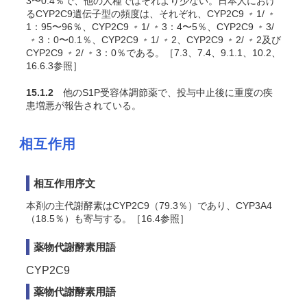
3〜0.4％で、他の人種ではそれより少ない。日本人におけ
るCYP2C9遺伝子型の頻度は、それぞれ、CYP2C9
1/
＊
＊
1：95〜96％、CYP2C9
1/
3：4〜5％、CYP2C9
3/
＊
＊
＊
3：0〜0.1％、CYP2C9
1/
2、CYP2C9
2/
2及び
＊
＊
＊
＊
＊
CYP2C9
2/
3：0％である。［7.3、7.4、9.1.1、10.2、
＊
＊
16.6.3参照］
15.1.2
他のS1P受容体調節薬で、投与中止後に重度の疾
患増悪が報告されている。
相互作用
相互作用序文
本剤の主代謝酵素はCYP2C9（79.3％）であり、CYP3A4
（18.5％）も寄与する。［16.4参照］
薬物代謝酵素用語
CYP2C9
薬物代謝酵素用語