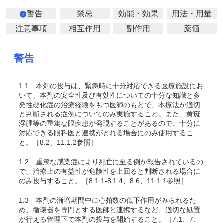
警告
禁忌
効能・効果
用法・用量
注意事項
相互作用
副作用
薬価
警告
1.1
本剤の投与は、緊急時に十分対応できる医療施設にお
いて、本剤の安全性及び有効性についての十分な知識と多
発性硬化症の治療経験をもつ医師のもとで、本療法が適切
と判断される症例についてのみ実施すること。また、黄斑
浮腫等の重篤な眼疾患が発現することがあるので、十分に
対応できる眼科医と連携がとれる場合にのみ使用するこ
と。［8.2、11.1.2参照］
1.2
重篤な感染症により死亡に至る例が報告されているの
で、治療上の有益性が危険性を上回ると判断される場合に
のみ投与すること。［8.1.1-8.1.4、8.6、11.1.1参照］
1.3
本剤の漸増期間中に心拍数の低下作用がみられるた
め、循環器を専門とする医師と連携するなど、適切な処置
が行える管理下で本剤の投与を開始すること。［7.1、7.