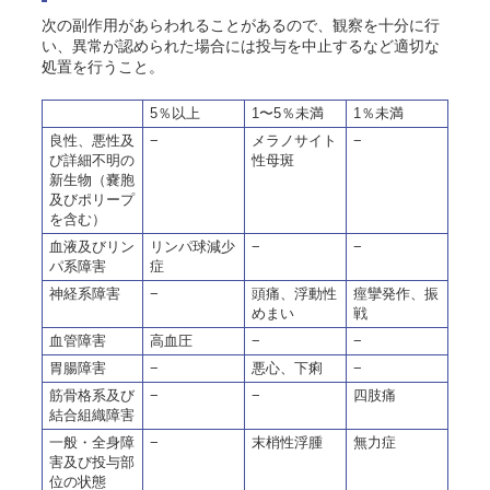
次の副作用があらわれることがあるので、観察を十分に行
い、異常が認められた場合には投与を中止するなど適切な
処置を行うこと。
5％以上
1〜5％未満
1％未満
良性、悪性及
−
メラノサイト
−
び詳細不明の
性母斑
新生物（嚢胞
及びポリープ
を含む）
血液及びリン
リンパ球減少
−
−
パ系障害
症
神経系障害
−
頭痛、浮動性
痙攣発作、振
めまい
戦
血管障害
高血圧
−
−
胃腸障害
−
悪心、下痢
−
筋骨格系及び
−
−
四肢痛
結合組織障害
一般・全身障
−
末梢性浮腫
無力症
害及び投与部
位の状態