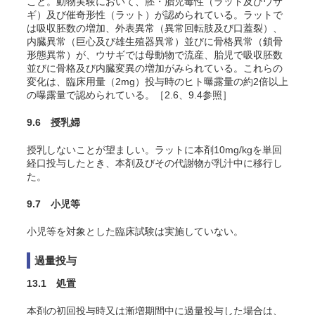
こと。動物実験において、胚・胎児毒性（ラット及びウサ
ギ）及び催奇形性（ラット）が認められている。ラットで
は吸収胚数の増加、外表異常（異常回転肢及び口蓋裂）、
内臓異常（巨心及び雄生殖器異常）並びに骨格異常（鎖骨
形態異常）が、ウサギでは母動物で流産、胎児で吸収胚数
並びに骨格及び内臓変異の増加がみられている。これらの
変化は、臨床用量（2mg）投与時のヒト曝露量の約2倍以上
の曝露量で認められている。［2.6、9.4参照］
9.6 授乳婦
授乳しないことが望ましい。ラットに本剤10mg/kgを単回
経口投与したとき、本剤及びその代謝物が乳汁中に移行し
た。
9.7 小児等
小児等を対象とした臨床試験は実施していない。
過量投与
13.1 処置
本剤の初回投与時又は漸増期間中に過量投与した場合は、