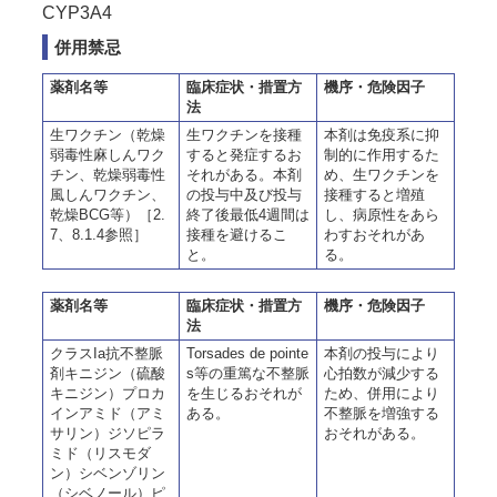
CYP3A4
併用禁忌
薬剤名等
臨床症状・措置方
機序・危険因子
法
生ワクチン（乾燥
生ワクチンを接種
本剤は免疫系に抑
弱毒性麻しんワク
すると発症するお
制的に作用するた
チン、乾燥弱毒性
それがある。本剤
め、生ワクチンを
風しんワクチン、
の投与中及び投与
接種すると増殖
乾燥BCG等）［2.
終了後最低4週間は
し、病原性をあら
7、8.1.4参照］
接種を避けるこ
わすおそれがあ
と。
る。
薬剤名等
臨床症状・措置方
機序・危険因子
法
クラスIa抗不整脈
Torsades de pointe
本剤の投与により
剤キニジン（硫酸
s等の重篤な不整脈
心拍数が減少する
キニジン）プロカ
を生じるおそれが
ため、併用により
インアミド（アミ
ある。
不整脈を増強する
サリン）ジソピラ
おそれがある。
ミド（リスモダ
ン）シベンゾリン
（シベノール）ピ