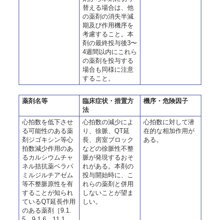
替える場合は、他
の薬剤の消失半減
期及び作用機序を
考慮すること。本
剤の最終投与後3〜
4週間以内にこれら
の薬剤を投与する
場合も同様に注意
すること。
薬剤名等
臨床症状・措置方
機序・危険因子
法
心拍数を低下させ
心拍数の減少によ
心拍数に対して潜
る可能性のある薬
り、徐脈、QT延
在的な相加作用が
剤ジゴキシン等心
長、房室ブロック
ある。
拍数減少作用のあ
などの徐脈性不整
るカルシウムチャ
脈が発現するおそ
ネル拮抗薬ベラパ
れがある。本剤の
ミルジルチアゼム
投与開始時に、こ
等不整脈原性を有
れらの薬剤と併用
することが知られ
しないことが望ま
ているQT延長作用
しい。
のある薬剤［9.1.
5、9.1.6、11.1.