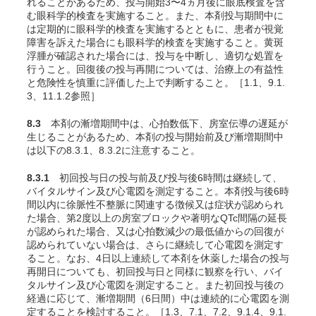
れることがあるため、投与開始3〜4ヵ月後に眼底検査を含
む眼科学的検査を実施すること。また、本剤投与期間中に
は定期的に眼科学的検査を実施するとともに、患者が視覚
障害を訴えた場合にも眼科学的検査を実施すること。黄斑
浮腫が確認された場合には、投与を中断し、適切な処置を
行うこと。回復後の投与再開については、治療上の有益性
と危険性を慎重に評価した上で判断すること。［1.1、9.1.
3、11.1.2参照］
8.3
本剤の漸増期間中は、心拍数低下、房室伝導の遅延が
生じることがあるため、本剤の投与開始前及び漸増期間中
は以下の8.3.1、8.3.2に注意すること。
8.3.1
初回投与日の投与前及び投与後6時間は継続して、
バイタルサイン及び心電図を測定すること。本剤投与後6時
間以内に徐脈性不整脈に関連する徴候又は症状が認められ
た場合、第2度以上の房室ブロックや著明なQTc間隔の延長
が認められた場合、又は心拍数減少の最低値からの回復が
認められていない場合は、さらに継続して心電図を測定す
ること。なお、4日以上連続して本剤を休薬した場合の投与
再開日についても、初回投与日と同様に観察を行い、バイ
タルサイン及び心電図を測定すること。また初回投与後の
経過に応じて、漸増期間（6日間）中は連続的に心電図を測
定することを検討すること。［1.3、7.1、7.2、9.1.4、9.1.