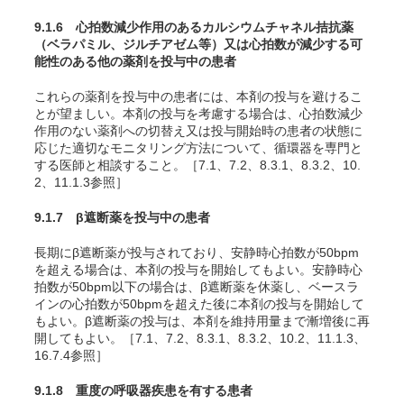
9.1.6 心拍数減少作用のあるカルシウムチャネル拮抗薬
（ベラパミル、ジルチアゼム等）又は心拍数が減少する可
能性のある他の薬剤を投与中の患者
これらの薬剤を投与中の患者には、本剤の投与を避けるこ
とが望ましい。本剤の投与を考慮する場合は、心拍数減少
作用のない薬剤への切替え又は投与開始時の患者の状態に
応じた適切なモニタリング方法について、循環器を専門と
する医師と相談すること。［7.1、7.2、8.3.1、8.3.2、10.
2、11.1.3参照］
9.1.7 β遮断薬を投与中の患者
長期にβ遮断薬が投与されており、安静時心拍数が50bpm
を超える場合は、本剤の投与を開始してもよい。安静時心
拍数が50bpm以下の場合は、β遮断薬を休薬し、ベースラ
インの心拍数が50bpmを超えた後に本剤の投与を開始して
もよい。β遮断薬の投与は、本剤を維持用量まで漸増後に再
開してもよい。［7.1、7.2、8.3.1、8.3.2、10.2、11.1.3、
16.7.4参照］
9.1.8 重度の呼吸器疾患を有する患者