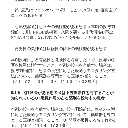
・第1度又はウェンケバッハ型（モビッツI型）第2度房室ブ
ロックのある患者
・心筋梗塞又は心不全の既往歴がある患者（本剤の投与開
始前6ヵ月以内に心筋梗塞、入院を要する非代償性心不全、
NYHA分類III度又はIV度の心不全を発症した患者を除く）
・再発性の失神又は症候性の徐脈の既往歴がある患者
本剤投与による有益性と危険性を考慮した上で、投与の可
否を慎重に検討すること。本剤の投与を考慮する場合は、
投与開始前に、患者の状態に応じた最適なモニタリング方
法について、循環器を専門とする医師と相談すること。
［7.1、7.2、8.3.1、8.3.2、11.1.3、17.3.2参照］
9.1.5 QT延長がある患者又は不整脈原性を有することが
知られているQT延長作用のある薬剤を投与中の患者
本剤の投与を考慮する場合は、投与開始前に、患者の状態
に応じた最適なモニタリング方法について、循環器を専門
とする医師と相談すること。QT間隔が延長するおそれがあ
る。［10.2、11.1.4、17.3.1参照］