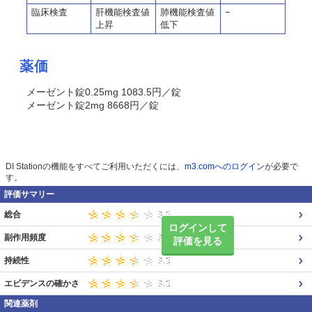
臨床検査
肝機能検査値
肺機能検査値
−
上昇
低下
薬価
メーゼント錠0.25mg 1083.5円／錠
メーゼント錠2mg 8668円／錠
DI Stationの機能をすべてご利用いただくには、
m3.comへのログイン
が必要で
す。
評価サマリー
総合
ログインして
副作用頻度
評価を見る
持続性
エビデンスの確かさ
関連薬剤