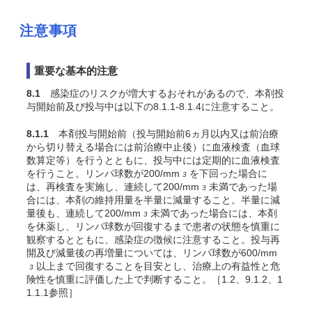
注意事項
重要な基本的注意
8.1
感染症のリスクが増大するおそれがあるので、本剤投
与開始前及び投与中は以下の8.1.1-8.1.4に注意すること。
8.1.1
本剤投与開始前（投与開始前6ヵ月以内又は前治療
から切り替える場合には前治療中止後）に血液検査（血球
数算定等）を行うとともに、投与中には定期的に血液検査
を行うこと。リンパ球数が200/mm
を下回った場合に
3
は、再検査を実施し、連続して200/mm
未満であった場
3
合には、本剤の維持用量を半量に減量すること。半量に減
量後も、連続して200/mm
未満であった場合には、本剤
3
を休薬し、リンパ球数が回復するまで患者の状態を慎重に
観察するとともに、感染症の徴候に注意すること。投与再
開及び減量後の再増量については、リンパ球数が600/mm
以上まで回復することを目安とし、治療上の有益性と危
3
険性を慎重に評価した上で判断すること。［1.2、9.1.2、1
1.1.1参照］