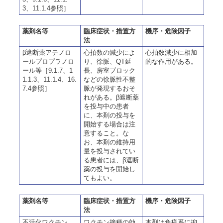
3、11.1.4参照］
薬剤名等
臨床症状・措置方
機序・危険因子
法
β遮断薬アテノロ
心拍数の減少によ
心拍数減少に相加
ールプロプラノロ
り、徐脈、QT延
的な作用がある。
ール等［9.1.7、1
長、房室ブロック
1.1.3、11.1.4、16.
などの徐脈性不整
7.4参照］
脈が発現するおそ
れがある。β遮断薬
を投与中の患者
に、本剤の投与を
開始する場合は注
意すること。な
お、本剤の維持用
量を投与されてい
る患者には、β遮断
薬の投与を開始し
てもよい。
薬剤名等
臨床症状・措置方
機序・危険因子
法
不活化ワクチン
ワクチン接種の効
本剤は免疫系に抑