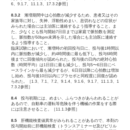
6、9.1.7、11.1.3、17.3.2参照］
8.3.2
漸増期間中は心拍数が減少するため、患者又はその
家族等に対し、失神、浮動性めまい、息切れなどの症状が
みられた場合には主治医に連絡するよう指導すること。ま
た、少なくとも投与開始7日目までは家庭で脈拍数を測定
し、脈拍数が50bpm未満を示した場合にも主治医に連絡す
るよう指導すること。
臨床試験において、漸増時の初回投与日に、投与後1時間以
内に脈拍数が減少し、約4時間後に最も低下し、投与6時間
後までに回復傾向が認められた。投与後の日内の絶対心拍
数（時間平均）は1日目に最も減少し、投与5〜6日目にベ
ースラインから最も減少するが、6日目以降に心拍数は増加
し始め、投与後10日以内にプラセボと同程度に回復が認め
られた。［1.3、7.1、7.2、9.1.4、9.1.6、9.1.7、11.1.3、1
7.3.2参照］
8.4
投与初期には、めまい、ふらつきがあらわれることが
あるので、自動車の運転等危険を伴う機械の作業をする際
には注意させること。［11.1.3参照］
8.5
肝機能検査値異常がみられることがあるので、本剤の
投与開始前に肝機能検査（トランスアミナーゼ及びビリル