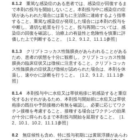
8.1.2
重篤な感染症のある患者では、感染症が回復するま
で本剤の投与を開始しないこと。本剤投与中に感染症の症
状があらわれた場合には直ちに主治医に連絡するよう指導
すること。重篤な感染症が発現した場合には本剤の投与を
中断し、適切な処置を行うこと。投与再開については、感
染症の回復を確認し、治療上の有益性と危険性を慎重に評
価した上で判断すること。［1.2、9.1.2、11.1.1参照］
8.1.3
クリプトコッカス性髄膜炎があらわれることがある
ため、患者の状態を十分に観察し、クリプトコッカス性髄
膜炎の臨床症状又は徴候に注意すること。クリプトコッカ
ス性髄膜炎の症状及び徴候が認められた場合は、本剤を休
薬し、速やかに診断を行うこと。［1.2、9.1.2、11.1.1参
照］
8.1.4
本剤投与中に水痘又は帯状疱疹に初感染すると重症
化するおそれがあるため、本剤投与開始前に水痘又は帯状
疱疹の既往や予防接種の有無を確認し、必要に応じてワク
チン接種を考慮すること。接種する場合はワクチンの効果
が十分に得られるまで本剤投与開始を延期すること。［1.
2、10.1、10.2、11.1.1参照］
8.2
無症候性も含め、特に投与初期には黄斑浮腫があらわ