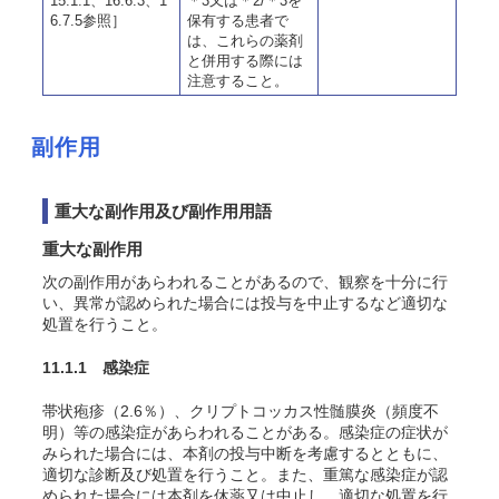
15.1.1、16.6.3、1
＊3又は＊2/＊3を
6.7.5参照］
保有する患者で
は、これらの薬剤
と併用する際には
注意すること。
副作用
重大な副作用及び副作用用語
重大な副作用
次の副作用があらわれることがあるので、観察を十分に行
い、異常が認められた場合には投与を中止するなど適切な
処置を行うこと。
11.1.1 感染症
帯状疱疹（2.6％）、クリプトコッカス性髄膜炎（頻度不
明）等の感染症があらわれることがある。感染症の症状が
みられた場合には、本剤の投与中断を考慮するとともに、
適切な診断及び処置を行うこと。また、重篤な感染症が認
められた場合には本剤を休薬又は中止し、適切な処置を行