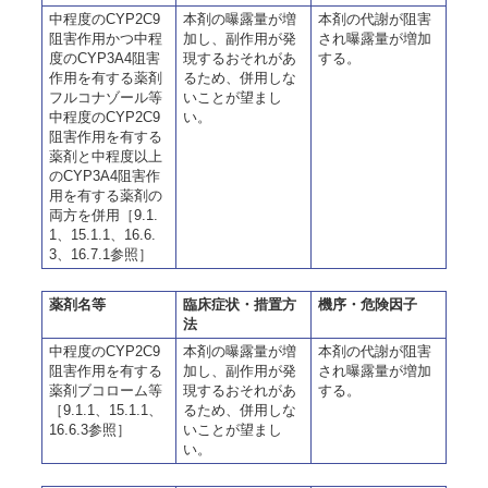
中程度のCYP2C9
本剤の曝露量が増
本剤の代謝が阻害
阻害作用かつ中程
加し、副作用が発
され曝露量が増加
度のCYP3A4阻害
現するおそれがあ
する。
作用を有する薬剤
るため、併用しな
フルコナゾール等
いことが望まし
中程度のCYP2C9
い。
阻害作用を有する
薬剤と中程度以上
のCYP3A4阻害作
用を有する薬剤の
両方を併用［9.1.
1、15.1.1、16.6.
3、16.7.1参照］
薬剤名等
臨床症状・措置方
機序・危険因子
法
中程度のCYP2C9
本剤の曝露量が増
本剤の代謝が阻害
阻害作用を有する
加し、副作用が発
され曝露量が増加
薬剤ブコローム等
現するおそれがあ
する。
［9.1.1、15.1.1、
るため、併用しな
16.6.3参照］
いことが望まし
い。