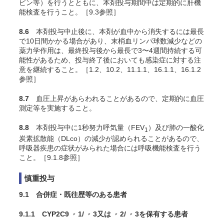
ビン等）を行うとともに、本剤投与期間中は定期的に肝機
能検査を行うこと。［9.3参照］
8.6
本剤投与中止後に、本剤が血中から消失するには最長
で10日間かかる場合があり、末梢血リンパ球数減少などの
薬力学作用は、最終投与後から最長で3〜4週間持続する可
能性があるため、投与終了後においても感染症に対する注
意を継続すること。［1.2、10.2、11.1.1、16.1.1、16.1.2
参照］
8.7
血圧上昇があらわれることがあるので、定期的に血圧
測定等を実施すること。
8.8
本剤投与中に1秒努力呼気量（FEV
）及び肺の一酸化
1
炭素拡散能（DLco）の減少が認められることがあるので、
呼吸器疾患の症状がみられた場合には呼吸機能検査を行う
こと。［9.1.8参照］
慎重投与
9.1 合併症・既往歴等のある患者
9.1.1 CYP2C9
1/
3又は
2/
3を保有する患者
＊
＊
＊
＊