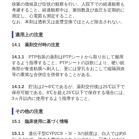
徐脈の徴候及び症状の観察を行い、入院下での経過観察も
考慮すること。経過観察中は、脈拍数及び血圧を定期的に
測定し、心電図も測定すること。
なお、本剤は透析又は血漿交換でほとんど除去されない。
適用上の注意
14.1 薬剤交付時の注意
14.1.1
PTP包装の薬剤はPTPシートから取り出して服用
するよう指導すること。PTPシートの誤飲により、硬い鋭
角部が食道粘膜へ刺入し、更には穿孔をおこして縦隔洞炎
等の重篤な合併症を併発することがある。
14.1.2
貯法は2〜8℃であるが、薬剤交付後は25℃以下で
保存可能である。8℃を超え25℃以下で保存する場合には、
3ヵ月以内に使用するよう指導すること。
その他の注意
15.1 臨床使用に基づく情報
15.1.1
遺伝子型CYP2C9
3/
3の頻度は、白人では約0.
＊
＊