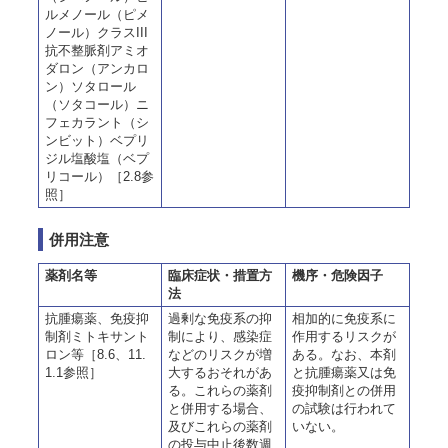
ルメノール（ピメ
ノール）クラスIII
抗不整脈剤アミオ
ダロン（アンカロ
ン）ソタロール
（ソタコール）ニ
フェカラント（シ
ンビット）ベプリ
ジル塩酸塩（ベプ
リコール）［2.8参
照］
併用注意
薬剤名等
臨床症状・措置方
機序・危険因子
法
抗腫瘍薬、免疫抑
過剰な免疫系の抑
相加的に免疫系に
制剤ミトキサント
制により、感染症
作用するリスクが
ロン等［8.6、11.
などのリスクが増
ある。なお、本剤
1.1参照］
大するおそれがあ
と抗腫瘍薬又は免
る。これらの薬剤
疫抑制剤との併用
と併用する場合、
の試験は行われて
及びこれらの薬剤
いない。
の投与中止後数週