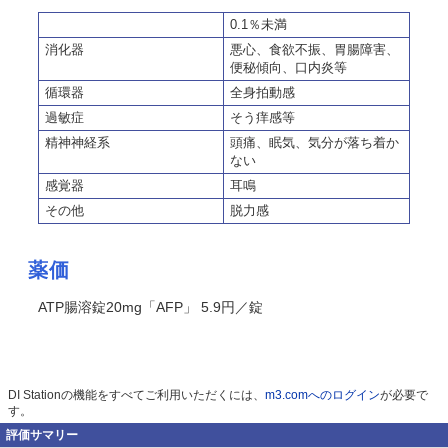
0.1％未満
消化器
悪心、食欲不振、胃腸障害、
便秘傾向、口内炎等
循環器
全身拍動感
過敏症
そう痒感等
精神神経系
頭痛、眠気、気分が落ち着か
ない
感覚器
耳鳴
その他
脱力感
薬価
ATP腸溶錠20mg「AFP」 5.9円／錠
DI Stationの機能をすべてご利用いただくには、
m3.comへのログイン
が必要で
す。
評価サマリー