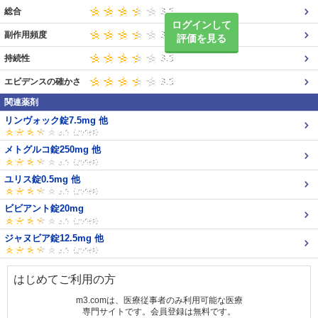
総合
ログインして
副作用頻度
評価を見る
持続性
エビデンスの確かさ
関連薬剤
リンヴォック錠7.5mg 他
メトグルコ錠250mg 他
ユリス錠0.5mg 他
ビビアント錠20mg
ジャヌビア錠12.5mg 他
はじめてご利用の方
m3.comは、医療従事者のみ利用可能な医療
専門サイトです。会員登録は無料です。