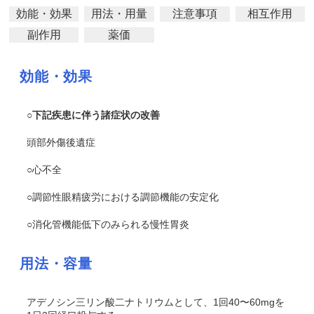
効能・効果
用法・用量
注意事項
相互作用
副作用
薬価
効能・効果
○下記疾患に伴う諸症状の改善
頭部外傷後遺症
○心不全
○調節性眼精疲労における調節機能の安定化
○消化管機能低下のみられる慢性胃炎
用法・容量
アデノシン三リン酸二ナトリウムとして、1回40〜60mgを