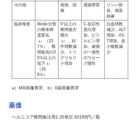
その他
発熱、頭
感覚障害
リンパ節
痛
炎、感覚
鈍麻
臨床検査
Modic分類
5°以上の
C-反応性
白血球数
の椎体輝
椎間後方
蛋白増
減少、ALT
度変化
開大
加、ビリ
増加、AS
（23.
、好
ルビン増
T増加、血
a）
b）
7％）、椎
中球数減
加、健側
小板数減
間板高の3
少、トリ
の一過性
少
0％以上の
グリセリ
のラセー
低下
ド増加
グ陽性
b）
（16.
8％）
a）MR画像異常、b）X線画像異常
薬価
ヘルニコア椎間板注用1.25単位 83189円／瓶