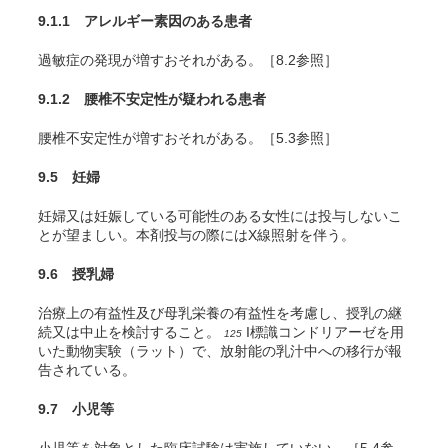
9.1.1 アレルギー素因のある患者
過敏症の発現が増すおそれがある。［8.2参照］
9.1.2 腰椎不安定性が疑われる患者
腰椎不安定性が増すおそれがある。［5.3参照］
9.5 妊婦
妊婦又は妊娠している可能性のある女性には投与しないこ
とが望ましい。本剤投与の際にはX線照射を伴う。
9.6 授乳婦
治療上の有益性及び母乳栄養の有益性を考慮し、授乳の継
続又は中止を検討すること。
I標識コンドリアーゼを用
125
いた動物実験（ラット）で、放射能の乳汁中への移行が報
告されている。
9.7 小児等