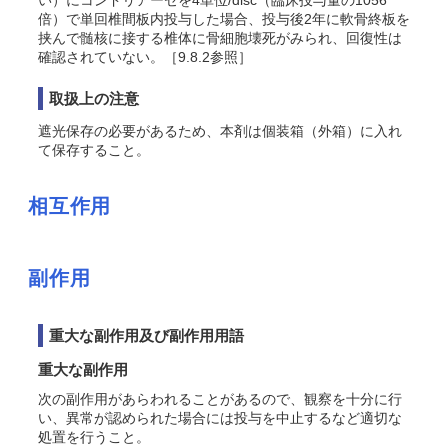
い）にコンドリアーゼを4単位/disc（臨床投与量の1056
倍）で単回椎間板内投与した場合、投与後2年に軟骨終板を
挟んで髄核に接する椎体に骨細胞壊死がみられ、回復性は
確認されていない。［9.8.2参照］
取扱上の注意
遮光保存の必要があるため、本剤は個装箱（外箱）に入れ
て保存すること。
相互作用
副作用
重大な副作用及び副作用用語
重大な副作用
次の副作用があらわれることがあるので、観察を十分に行
い、異常が認められた場合には投与を中止するなど適切な
処置を行うこと。