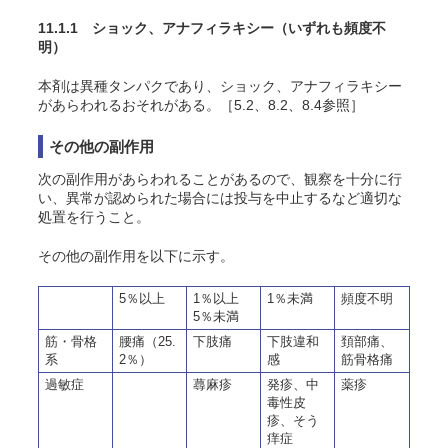
11.1.1 ショック、アナフィラキシー
（いずれも頻度不
明）
本剤は異種タンパクであり、ショック、アナフィラキシー
があらわれるおそれがある。［5.2、8.2、8.4参照］
その他の副作用
次の副作用があらわれることがあるので、観察を十分に行
い、異常が認められた場合には投与を中止するなど適切な
処置を行うこと。
その他の副作用を以下に示す
。
5％以上
1％以上
1％未満
頻度不明
5％未満
筋・骨格
腰痛（25.
下肢痛
下肢違和
頚部痛、
系
2％）
感
筋骨格痛
過敏症
蕁麻疹
発疹、中
薬疹
毒性皮
疹、そう
痒症