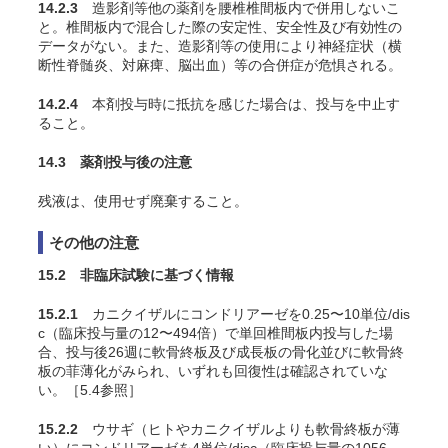
14.2.3
造影剤等他の薬剤を腰椎椎間板内で併用しないこ
と。椎間板内で混合した際の安定性、安全性及び有効性の
データがない。また、造影剤等の使用により神経症状（横
断性脊髄炎、対麻痺、脳出血）等の合併症が危惧される。
14.2.4
本剤投与時に抵抗を感じた場合は、投与を中止す
ること。
14.3 薬剤投与後の注意
残液は、使用せず廃棄すること。
その他の注意
15.2 非臨床試験に基づく情報
15.2.1
カニクイザルにコンドリアーゼを0.25〜10単位/dis
c（臨床投与量の12〜494倍）で単回椎間板内投与した場
合、投与後26週に軟骨終板及び成長板の骨化並びに軟骨終
板の菲薄化がみられ、いずれも回復性は確認されていな
い。［5.4参照］
15.2.2
ウサギ（ヒトやカニクイザルよりも軟骨終板が薄