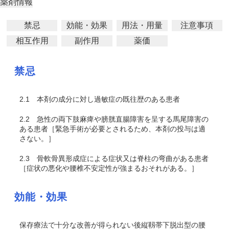
薬剤情報
禁忌
効能・効果
用法・用量
注意事項
相互作用
副作用
薬価
禁忌
2.1
本剤の成分に対し過敏症の既往歴のある患者
2.2
急性の両下肢麻痺や膀胱直腸障害を呈する馬尾障害の
ある患者［緊急手術が必要とされるため、本剤の投与は適
さない。］
2.3
骨軟骨異形成症による症状又は脊柱の弯曲がある患者
［症状の悪化や腰椎不安定性が強まるおそれがある。］
効能・効果
保存療法で十分な改善が得られない後縦靱帯下脱出型の腰