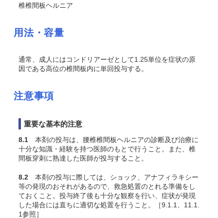
椎椎間板ヘルニア
用法・容量
通常、成人にはコンドリアーゼとして1.25単位を症状の原
因である高位の椎間板内に単回投与する。
注意事項
重要な基本的注意
8.1
本剤の投与は、腰椎椎間板ヘルニアの診断及び治療に
十分な知識・経験を持つ医師のもとで行うこと。また、椎
間板穿刺に熟達した医師が投与すること。
8.2
本剤の投与に際しては、ショック、アナフィラキシー
等の発現のおそれがあるので、救急処置のとれる準備をし
ておくこと。投与終了後も十分な観察を行い、症状が発現
した場合には直ちに適切な処置を行うこと。［9.1.1、11.1.
1参照］