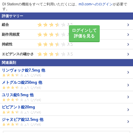
DI Stationの機能をすべてご利用いただくには、
m3.comへのログイン
が必要で
す。
評価サマリー
総合
ログインして
副作用頻度
評価を見る
持続性
エビデンスの確かさ
関連薬剤
リンヴォック錠7.5mg 他
メトグルコ錠250mg 他
ユリス錠0.5mg 他
ビビアント錠20mg
ジャヌビア錠12.5mg 他