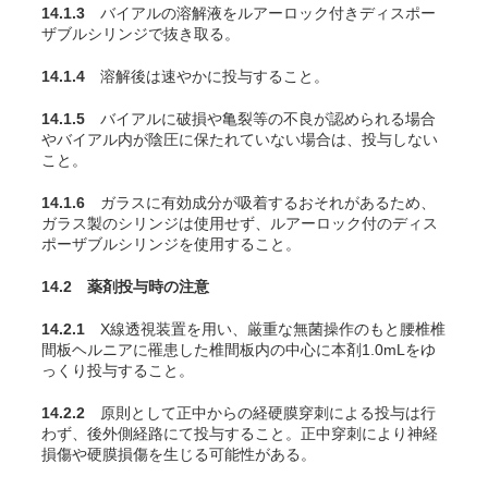
14.1.3
バイアルの溶解液をルアーロック付きディスポー
ザブルシリンジで抜き取る。
14.1.4
溶解後は速やかに投与すること。
14.1.5
バイアルに破損や亀裂等の不良が認められる場合
やバイアル内が陰圧に保たれていない場合は、投与しない
こと。
14.1.6
ガラスに有効成分が吸着するおそれがあるため、
ガラス製のシリンジは使用せず、ルアーロック付のディス
ポーザブルシリンジを使用すること。
14.2 薬剤投与時の注意
14.2.1
X線透視装置を用い、厳重な無菌操作のもと腰椎椎
間板ヘルニアに罹患した椎間板内の中心に本剤1.0mLをゆ
っくり投与すること。
14.2.2
原則として正中からの経硬膜穿刺による投与は行
わず、後外側経路にて投与すること。正中穿刺により神経
損傷や硬膜損傷を生じる可能性がある。