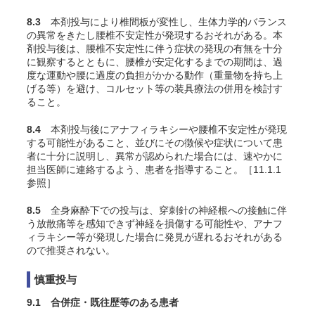
8.3
本剤投与により椎間板が変性し、生体力学的バランス
の異常をきたし腰椎不安定性が発現するおそれがある。本
剤投与後は、腰椎不安定性に伴う症状の発現の有無を十分
に観察するとともに、腰椎が安定化するまでの期間は、過
度な運動や腰に過度の負担がかかる動作（重量物を持ち上
げる等）を避け、コルセット等の装具療法の併用を検討す
ること。
8.4
本剤投与後にアナフィラキシーや腰椎不安定性が発現
する可能性があること、並びにその徴候や症状について患
者に十分に説明し、異常が認められた場合には、速やかに
担当医師に連絡するよう、患者を指導すること。［11.1.1
参照］
8.5
全身麻酔下での投与は、穿刺針の神経根への接触に伴
う放散痛等を感知できず神経を損傷する可能性や、アナフ
ィラキシー等が発現した場合に発見が遅れるおそれがある
ので推奨されない。
慎重投与
9.1 合併症・既往歴等のある患者