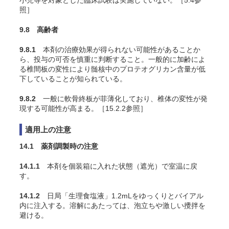
小児等を対象とした臨床試験は実施していない。［5.4参
照］
9.8 高齢者
9.8.1
本剤の治療効果が得られない可能性があることか
ら、投与の可否を慎重に判断すること。一般的に加齢によ
る椎間板の変性により髄核中のプロテオグリカン含量が低
下していることが知られている。
9.8.2
一般に軟骨終板が菲薄化しており、椎体の変性が発
現する可能性が高まる。［15.2.2参照］
適用上の注意
14.1 薬剤調製時の注意
14.1.1
本剤を個装箱に入れた状態（遮光）で室温に戻
す。
14.1.2
日局「生理食塩液」1.2mLをゆっくりとバイアル
内に注入する。溶解にあたっては、泡立ちや激しい攪拌を
避ける。