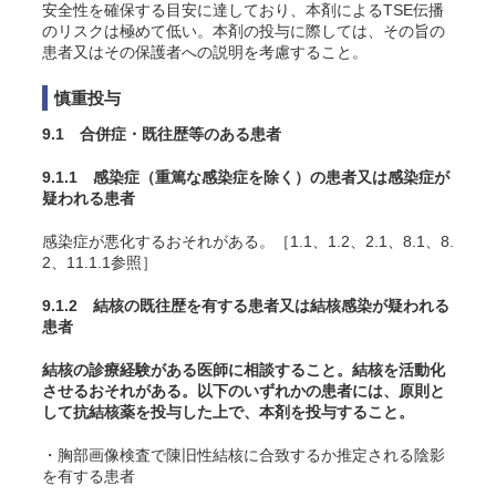
安全性を確保する目安に達しており、本剤によるTSE伝播
のリスクは極めて低い。本剤の投与に際しては、その旨の
患者又はその保護者への説明を考慮すること。
慎重投与
9.1 合併症・既往歴等のある患者
9.1.1 感染症（重篤な感染症を除く）の患者又は感染症が
疑われる患者
感染症が悪化するおそれがある。［1.1、1.2、2.1、8.1、8.
2、11.1.1参照］
9.1.2 結核の既往歴を有する患者又は結核感染が疑われる
患者
結核の診療経験がある医師に相談すること。結核を活動化
させるおそれがある。以下のいずれかの患者には、原則と
して抗結核薬を投与した上で、本剤を投与すること。
・胸部画像検査で陳旧性結核に合致するか推定される陰影
を有する患者