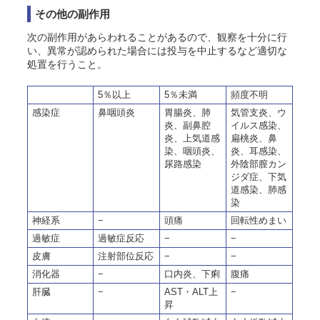
その他の副作用
次の副作用があらわれることがあるので、観察を十分に行
い、異常が認められた場合には投与を中止するなど適切な
処置を行うこと。
5％以上
5％未満
頻度不明
感染症
鼻咽頭炎
胃腸炎、肺
気管支炎、ウ
炎、副鼻腔
イルス感染、
炎、上気道感
扁桃炎、鼻
染、咽頭炎、
炎、耳感染、
尿路感染
外陰部膣カン
ジダ症、下気
道感染、肺感
染
神経系
−
頭痛
回転性めまい
過敏症
過敏症反応
−
−
皮膚
注射部位反応
−
−
消化器
−
口内炎、下痢
腹痛
肝臓
−
AST・ALT上
−
昇