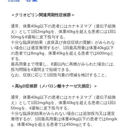
＜クリオピリン関連周期性症候群＞
通常、体重40kg以下の患者にはカナキヌマブ（遺伝子組換
え）として1回2mg/kgを、体重40kgを超える患者には1回1
50mgを8週毎に皮下投与する。
十分な臨床的効果（皮疹及び炎症症状の寛解）がみられな
い場合には適宜漸増するが、1回最高用量は体重40kg以下
の患者では8mg/kg、体重40kgを超える患者では600mgと
する。
最高用量まで増量し、8週以内に再燃がみられた場合には、
投与間隔を4週間まで短縮できる。
なお、症状に応じて1回投与量の増減を検討すること。
＜高IgD症候群（メバロン酸キナーゼ欠損症）＞
通常、体重40kg以下の患者にはカナキヌマブ（遺伝子組換
え）として1回2mg/kgを、体重40kgを超える患者には1回1
50mgを、4週毎に皮下投与する。
十分な臨床的効果がみられない場合には追加投与又は適宜
漸増するが、1回最高用量は体重40kg以下の患者では6mg/k
g、体重40kgを超える患者では450mgとする。