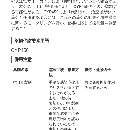
の炎症性サイトカインにより抑制されているとの報告があ
り、本剤のIL-1β阻害作用により、CYP450の発現が増加す
る可能性がある。CYP450により代謝され、治療域が狭い
薬剤と併用する場合には、これらの薬剤の効果や血中濃度
に関するモニタリングを行い、必要に応じて投与量を調節
すること。
薬物代謝酵素用語
CYP450
併用注意
薬剤名等
臨床症状・措置方
機序・危険因子
法
抗TNF製剤
重篤な感染症発現
共に免疫抑制作用
のリスクが増大す
を有するため。
るおそれがある。
また、他の抗IL-1
製剤と抗TNF製剤
との併用により、
重篤な感染症の発
現頻度増加が認め
られているため、
本剤との併用は行