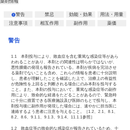
薬剤情報
警告
禁忌
効能・効果
用法・用量
注意事項
相互作用
副作用
薬価
警告
1.1
本剤投与により、敗血症を含む重篤な感染症等があら
われることがあり、本剤との関連性は明らかではないが、
悪性腫瘍の発現も報告されている。本剤が疾病を完治させ
る薬剤でないことも含め、これらの情報を患者に十分説明
し、患者が理解したことを確認した上で、治療上の有益性
が危険性を上回ると判断される場合にのみ本剤を投与する
こと。また、本剤の投与において、重篤な感染症等の副作
用により、致命的な経過をたどることがあるので、緊急時
に十分に措置できる医療施設及び医師のもとで投与し、本
剤投与後に副作用が発現した場合には、速やかに担当医に
連絡するよう患者に注意を与えること。［1.2、2.1、8.1、
8.2、8.6、9.1.1、9.1.3、9.1.4、11.1.1参照］
1.2
敗血症等の致命的な感染症が報告されているため、十