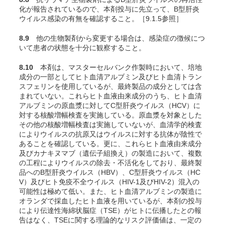
化が報告されているので、本剤投与に先立って、B型肝炎
ウイルス感染の有無を確認すること。［9.1.5参照］
8.9
他の生物製剤から変更する場合は、感染症の徴候につ
いて患者の状態を十分に観察すること。
8.10
本剤は、マスターセルバンク作製時において、培地
成分の一部としてヒト血清アルブミン及びヒト血清トラン
スフェリンを使用しているが、最終製品の成分としては含
まれていない。これらヒト血液由来成分のうち、ヒト血清
アルブミンの原血漿に対してC型肝炎ウイルス（HCV）に
対する核酸増幅検査を実施している。原血漿を対象とした
その他の核酸増幅検査は実施していないが、血清学的検査
によりウイルスの抗原又はウイルスに対する抗体が陰性で
あることを確認している。更に、これらヒト血液由来成分
及びカナキヌマブ（遺伝子組換え）の製造において、複数
の工程によりウイルスの除去・不活化をしており、最終製
品へのB型肝炎ウイルス（HBV）、C型肝炎ウイルス（HC
V）及びヒト免疫不全ウイルス（HIV-1及びHIV-2）混入の
可能性は極めて低い。また、ヒト血清アルブミンの製造に
オランダで採血したヒト血液を用いているが、本剤の投与
により伝達性海綿状脳症（TSE）がヒトに伝播したとの報
告はなく、TSEに関する理論的なリスク評価値は、一定の