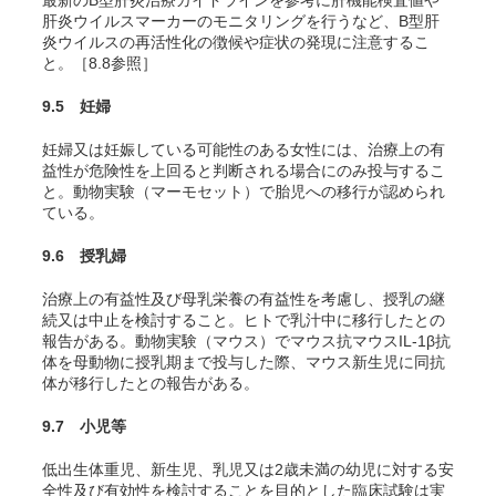
最新のB型肝炎治療ガイドラインを参考に肝機能検査値や
肝炎ウイルスマーカーのモニタリングを行うなど、B型肝
炎ウイルスの再活性化の徴候や症状の発現に注意するこ
と。［8.8参照］
9.5 妊婦
妊婦又は妊娠している可能性のある女性には、治療上の有
益性が危険性を上回ると判断される場合にのみ投与するこ
と。動物実験（マーモセット）で胎児への移行が認められ
ている。
9.6 授乳婦
治療上の有益性及び母乳栄養の有益性を考慮し、授乳の継
続又は中止を検討すること。
ヒトで乳汁中に移行したとの
報告がある
。
動物実験（マウス）でマウス抗マウスIL-1β抗
体を母動物に授乳期まで投与した際、マウス新生児に同抗
体が移行したとの報告がある。
9.7 小児等
低出生体重児、新生児、乳児又は2歳未満の幼児に対する安
全性及び有効性を検討することを目的とした臨床試験は実