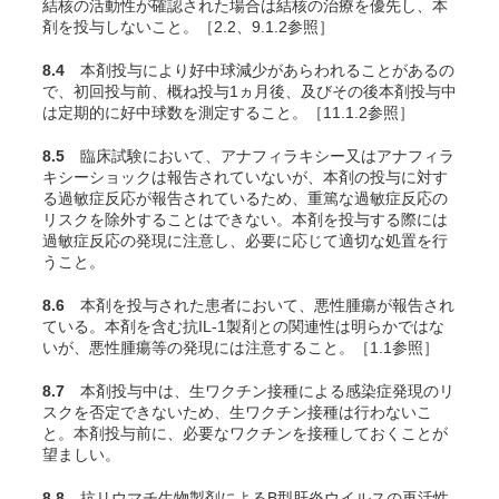
結核の活動性が確認された場合は結核の治療を優先し、本
剤を投与しないこと。［2.2、9.1.2参照］
8.4
本剤投与により好中球減少があらわれることがあるの
で、初回投与前、概ね投与1ヵ月後、及びその後本剤投与中
は定期的に好中球数を測定すること。［11.1.2参照］
8.5
臨床試験において、アナフィラキシー又はアナフィラ
キシーショックは報告されていないが、本剤の投与に対す
る過敏症反応が報告されているため、重篤な過敏症反応の
リスクを除外することはできない。本剤を投与する際には
過敏症反応の発現に注意し、必要に応じて適切な処置を行
うこと。
8.6
本剤を投与された患者において、悪性腫瘍が報告され
ている。本剤を含む抗IL-1製剤との関連性は明らかではな
いが、悪性腫瘍等の発現には注意すること。［1.1参照］
8.7
本剤投与中は、生ワクチン接種による感染症発現のリ
スクを否定できないため、生ワクチン接種は行わないこ
と。本剤投与前に、必要なワクチンを接種しておくことが
望ましい。
8.8
抗リウマチ生物製剤によるB型肝炎ウイルスの再活性