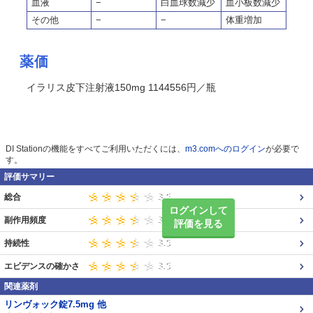
血液
−
白血球数減少
血小板数減少
その他
−
−
体重増加
薬価
イラリス皮下注射液150mg 1144556円／瓶
DI Stationの機能をすべてご利用いただくには、
m3.comへのログイン
が必要で
す。
評価サマリー
総合
ログインして
副作用頻度
評価を見る
持続性
エビデンスの確かさ
関連薬剤
リンヴォック錠7.5mg 他