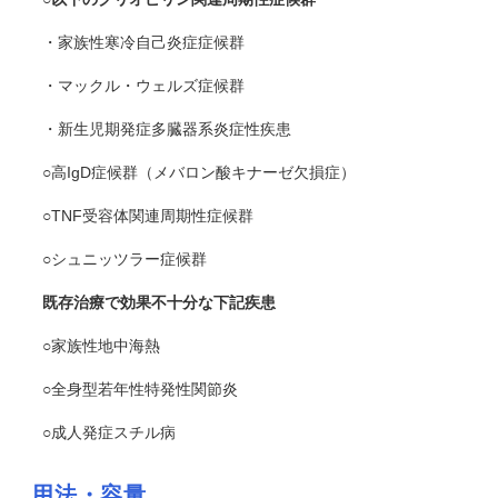
・家族性寒冷自己炎症症候群
・マックル・ウェルズ症候群
・新生児期発症多臓器系炎症性疾患
○高IgD症候群（メバロン酸キナーゼ欠損症）
○TNF受容体関連周期性症候群
○シュニッツラー症候群
既存治療で効果不十分な下記疾患
○家族性地中海熱
○全身型若年性特発性関節炎
○成人発症スチル病
用法・容量