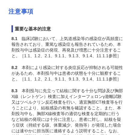
注意事項
重要な基本的注意
8.1
臨床試験において、上気道感染等の感染症が高頻度に
報告されており、重篤な感染症も報告されているため、本
剤投与中は感染症の発現、再発及び増悪に十分注意するこ
と。［1.1、1.2、2.1、9.1.1、9.1.3、9.1.4、11.1.1参照］
8.2
本剤により感染に対する炎症反応が抑制される可能性
があるため、本剤投与中は患者の状態を十分に観察するこ
と。［1.1、1.2、2.1、9.1.1、9.1.3、9.1.4、11.1.1参照］
8.3
本剤投与に先立って結核に関する十分な問診及び胸部
X線（レントゲン）検査に加えインターフェロンγ遊離試験
又はツベルクリン反応検査を行い、適宜胸部CT検査等を行
うことにより、結核感染の有無を確認すること。また、本
剤投与中も、胸部X線検査等の適切な検査を定期的に行う
など結核の発現には十分に注意し、患者に対し、結核を疑
う症状（持続する咳、体重減少、発熱等）が発現した場合
には速やかに担当医に連絡するよう説明すること。なお、