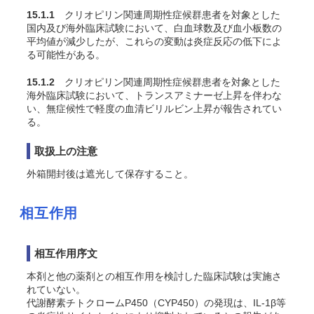
15.1.1
クリオピリン関連周期性症候群患者を対象とした
国内及び海外臨床試験において、白血球数及び血小板数の
平均値が減少したが、これらの変動は炎症反応の低下によ
る可能性がある。
15.1.2
クリオピリン関連周期性症候群患者を対象とした
海外臨床試験において、トランスアミナーゼ上昇を伴わな
い、無症候性で軽度の血清ビリルビン上昇が報告されてい
る。
取扱上の注意
外箱開封後は遮光して保存すること。
相互作用
相互作用序文
本剤と他の薬剤との相互作用を検討した臨床試験は実施さ
れていない。
代謝酵素チトクロームP450（CYP450）の発現は、IL-1β等