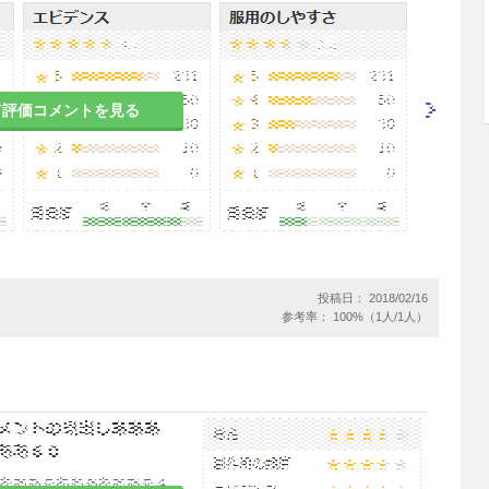
患者
脈瘤を有する患者
て評価コメントを見る
ので、患部を刺激するおそれがある。
者
、また基礎疾患に肝障害を有する患者では血中アン
ことがある。
投稿日： 2018/02/16
参考率： 100%（1人/1人）
のある女性には治療上の有益性が危険性を上回ると
ること。
の有益性を考慮し、授乳の継続又は中止を検討する