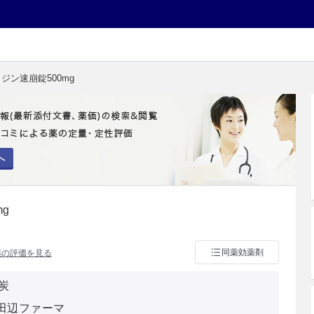
メジン速崩錠500mg
へ
g
同薬効薬剤
薬の評価を見る
炭
 田辺ファーマ