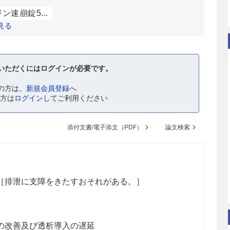
ン速崩錠5...
見る
いただくにはログインが必要です。
の方は、
新規会員登録
へ
の方は
ログイン
してご利用ください
添付文書/電子添文（PDF）
論文検索
［排泄に支障をきたすおそれがある。］
の改善及び透析導入の遅延