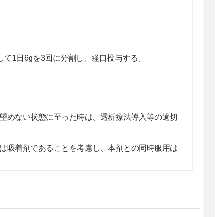
て1日6gを3回に分割し、経口投与する。
望めない状態に至った時は、透析療法導入等の適切
は吸着剤であることを考慮し、本剤との同時服用は
体内における恒常性については、これまでに特記す
、本剤は吸着剤であることを考慮して、特に長期投
すること。