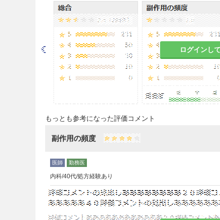
慎重投与
9.1 合併症・既往歴等のある
9.1.1 消化管潰瘍、食道静
ログインし
固体のまま消化管を通過する
9.1.2 便秘を起こしやすい患
便秘を増悪するおそれがあり
モニア値の上昇があらわれる
もっとも参考になった評価コメント
9.5 妊婦
副作用の頻度
妊娠又は妊娠している可能性
判断される場合にのみ投与す
内科/40代/処方経験あり
9.6 授乳婦
治療上の有益性及び母乳栄養
こと。