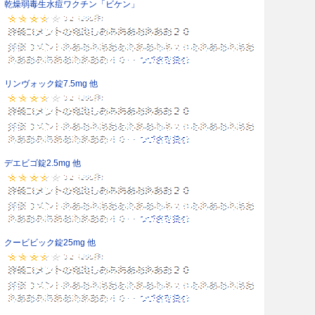
乾燥弱毒生水痘ワクチン「ビケン」
リンヴォック錠7.5mg 他
デエビゴ錠2.5mg 他
クービビック錠25mg 他