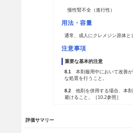
慢性腎不全（進行性）
用法・容量
通常、成人にクレメジン原体とし
注意事項
重要な基本的注意
8.1
本剤服用中において改善が
な処置を行うこと。
8.2
他剤を併用する場合、本剤
避けること。［10.2参照］
8.3
ビタミンやホルモン等の生
べき異常は認められていないが
評価サマリー
与の際には、全身状態等に注意