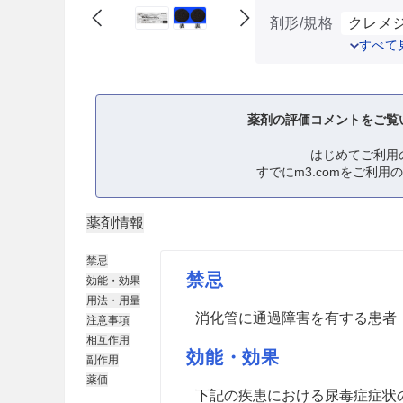
剤形/規格
クレメジ
すべて
薬剤の評価コメントをご覧
はじめてご利用
すでにm3.comをご利用
薬剤情報
禁忌
禁忌
効能・効果
用法・用量
消化管に通過障害を有する患者
注意事項
相互作用
効能・効果
副作用
薬価
下記の疾患における尿毒症症状