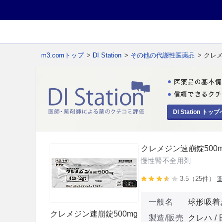
m3.comトップ
>
DI Station
>
その他の代謝性医薬品
> クレ
DI Station トップ
クレメジン速崩錠500m
慢性腎不全用剤
3.5（25件）
一般名
球形吸着
クレメジン速崩錠500mg
製造/販売
クレハ /