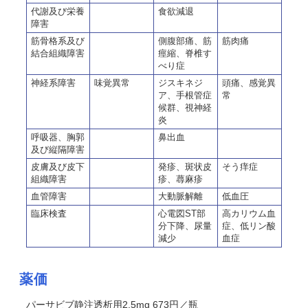
代謝及び栄養
食欲減退
障害
筋骨格系及び
側腹部痛、筋
筋肉痛
結合組織障害
痙縮、脊椎す
べり症
神経系障害
味覚異常
ジスキネジ
頭痛、感覚異
ア、手根管症
常
候群、視神経
炎
呼吸器、胸郭
鼻出血
及び縦隔障害
皮膚及び皮下
発疹、斑状皮
そう痒症
組織障害
疹、蕁麻疹
血管障害
大動脈解離
低血圧
臨床検査
心電図ST部
高カリウム血
分下降、尿量
症、低リン酸
減少
血症
薬価
パーサビブ静注透析用2.5mg 673円／瓶