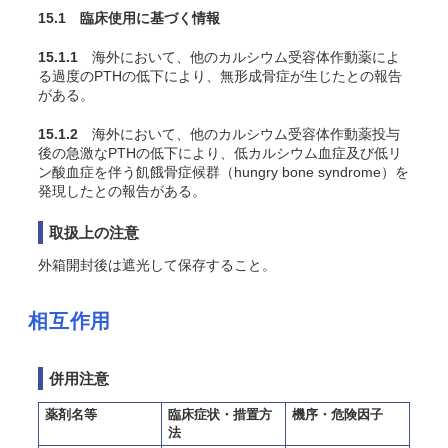
15.1 臨床使用に基づく情報
15.1.1
海外において、他のカルシウム受容体作動薬によ
る過度のPTHの低下により、無形成骨症が生じたとの報告
がある。
15.1.2
海外において、他のカルシウム受容体作動薬投与
後の急激なPTHの低下により、低カルシウム血症及び低リ
ン酸血症を伴う飢餓骨症候群（hungry bone syndrome）を
発現したとの報告がある。
取扱上の注意
外箱開封後は遮光して保存すること。
相互作用
併用注意
薬剤名等
臨床症状・措置方
機序・危険因子
法