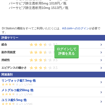
パーサビブ静注透析用5mg 1018円／瓶
パーサビブ静注透析用10mg 1513円／瓶
DI Stationの機能をすべてご利用いただくには、
m3.comへのログイン
が必要で
す。
評価サマリー
総合
ログインして
副作用頻度
評価を見る
持続性
エビデンスの確かさ
関連薬剤
リンヴォック錠7.5mg 他
メトグルコ錠250mg 他
ユリス錠0.5mg 他