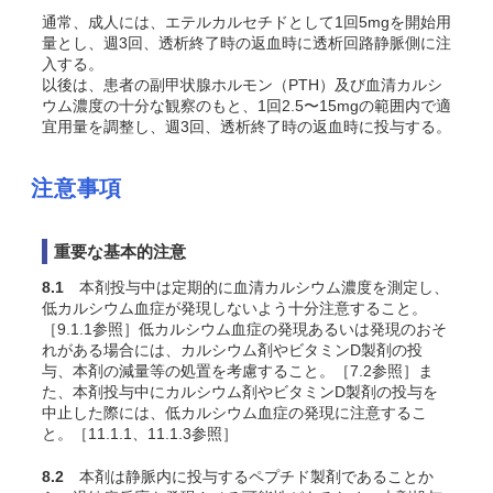
通常、成人には、エテルカルセチドとして1回5mgを開始用
量とし、週3回、透析終了時の返血時に透析回路静脈側に注
入する。
以後は、患者の副甲状腺ホルモン（PTH）及び血清カルシ
ウム濃度の十分な観察のもと、1回2.5〜15mgの範囲内で適
宜用量を調整し、週3回、透析終了時の返血時に投与する。
注意事項
重要な基本的注意
8.1
本剤投与中は定期的に血清カルシウム濃度を測定し、
低カルシウム血症が発現しないよう十分注意すること。
［9.1.1参照］低カルシウム血症の発現あるいは発現のおそ
れがある場合には、カルシウム剤やビタミンD製剤の投
与、本剤の減量等の処置を考慮すること。［7.2参照］ま
た、本剤投与中にカルシウム剤やビタミンD製剤の投与を
中止した際には、低カルシウム血症の発現に注意するこ
と。［11.1.1、11.1.3参照］
8.2
本剤は静脈内に投与するペプチド製剤であることか