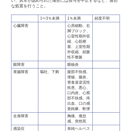
い、異常が認められた場合には投与を中止するなど、適切
な処置を行うこと。
1〜3％未満
1％未満
頻度不明
心臓障害
心房細動、右
脚ブロック、
心室性期外収
縮、心筋梗
塞、上室性期
外収縮、頻脈
性不整脈
眼障害
眼瞼炎
胃腸障害
嘔吐、下痢
腹部不快感、
便秘、腸炎、
胃食道逆流性
疾患、悪心、
口内炎、心窩
部不快感、痔
出血、口の感
覚鈍麻、軟便
全身障害
胸痛、倦怠
感、突然死
感染症
単純ヘルペス