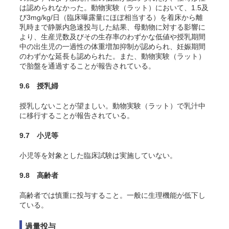
は認められなかった。動物実験（ラット）において、1.5及
び3mg/kg/日（臨床曝露量にほぼ相当する）を着床から離
乳時まで静脈内急速投与した結果、母動物に対する影響に
より、生産児数及びその生存率のわずかな低値や授乳期間
中の出生児の一過性の体重増加抑制が認められ、妊娠期間
のわずかな延長も認められた。また、動物実験（ラット）
で胎盤を通過することが報告されている。
9.6 授乳婦
授乳しないことが望ましい。動物実験（ラット）で乳汁中
に移行することが報告されている。
9.7 小児等
小児等を対象とした臨床試験は実施していない。
9.8 高齢者
高齢者では慎重に投与すること。一般に生理機能が低下し
ている。
過量投与