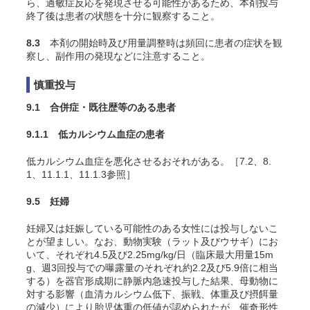
ら、過敏症反応を発現させる可能性があるため、本剤投与
終了後は患者の状態を十分に観察すること。
8.3
本剤の開始時及び用量調整時は頻回に患者の症状を観
察し、副作用の発現などに注意すること。
慎重投与
9.1 合併症・既往歴等のある患者
9.1.1 低カルシウム血症の患者
低カルシウム血症を悪化させるおそれがある。［7.2、8.
1、11.1.1、11.1.3参照］
9.5 妊婦
妊婦又は妊娠している可能性のある女性には投与しないこ
とが望ましい。なお、動物実験（ラット及びウサギ）にお
いて、それぞれ4.5及び2.25mg/kg/日（臨床最大用量15m
g、週3回投与での曝露量のそれぞれ約2.2及び5.9倍に相当
する）を器官形成期に静脈内急速投与した結果、母動物に
対する影響（血清カルシウム低下、振戦、体重及び摂餌量
の減少）により胎児体重の低値が認められたが、催奇形性