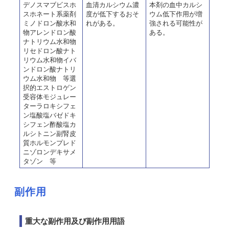
デノスマブビスホ
血清カルシウム濃
本剤の血中カルシ
スホネート系薬剤
度が低下するおそ
ウム低下作用が増
ミノドロン酸水和
れがある。
強される可能性が
物アレンドロン酸
ある。
ナトリウム水和物
リセドロン酸ナト
リウム水和物イバ
ンドロン酸ナトリ
ウム水和物 等選
択的エストロゲン
受容体モジュレー
ターラロキシフェ
ン塩酸塩バゼドキ
シフェン酢酸塩カ
ルシトニン副腎皮
質ホルモンプレド
ニゾロンデキサメ
タゾン 等
副作用
重大な副作用及び副作用用語