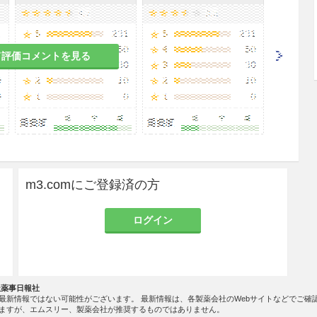
て評価コメントを見る
織・神経等への影響を避けるため，下記の点に注意
ないこと．
m3.comにご登録済の方
を訴えたり血液の逆流をみた場合は直ちに針を抜
と．
ログイン
プルであるが,アンプルのカット部分をエタノール
ることが望ましい．
社薬事日報社
最新情報ではない可能性がございます。 最新情報は、各製薬会社のWebサイトなどでご確
ますが、エムスリー、製薬会社が推奨するものではありません。