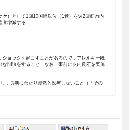
ケ）として1回10国際単位（1管）を週2回筋肉内
適宜増減する．
，
ショック
を起こすことがあるので，アレルギー既
分な問診をすること．なお，事前に皮内反応を実施
とし，
長期にわたり漫然と投与しないこと
（「その
こしやすい体質の患者
る患者［喘息発作を誘発するおそれがある．］