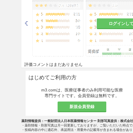
適用上の注意
筋肉内注射時
ログインし
筋肉内注射にあたっては，組
すること．
同一部位への反復注射は行わ
特に小児には注意すること．
評価コメントはまだありません
神経走行部位を避けること．
はじめてご利用の方
注射針を刺入したとき，激痛
き，部位をかえて注射するこ
m3.comは、医療従事者のみ利用可能な医療
専門サイトです。会員登録は無料です。
その他
新規会員登録
本品はワンポイントカットアン
綿等で清拭してからカットす
薬剤情報提供：一般財団法人日本医薬情報センター 剤形写真提供：株式会
・薬剤情報・剤形写真は月一回更新しておりますが、ご覧いただいた時点で
・投稿内容の中に適応外、承認用法・用量外の記載等が含まれる場合があり
その他の注意