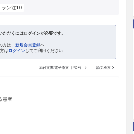
ラン注10
いただくにはログインが必要です。
の方は、
新規会員登録
へ
の方は
ログイン
してご利用ください
添付文書/電子添文（PDF）
論文検索
る患者