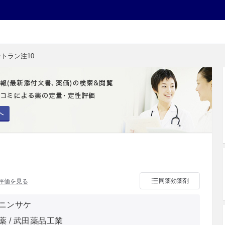
シトラン注10
へ
同薬効薬剤
評価を見る
ニンサケ
薬 / 武田薬品工業