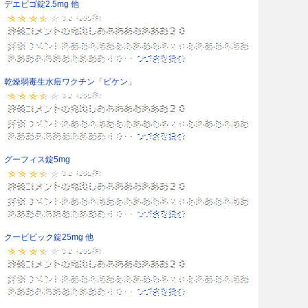
デエビゴ錠2.5mg 他
乾燥弱毒生水痘ワクチン「ビケン」
グーフィス錠5mg
クービビック錠25mg 他