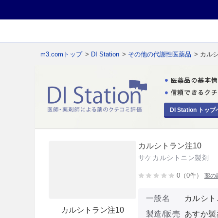
m3.comトップ
>
DI Station
>
その他の代謝性医薬品
> カル
DI Station トップ
カルシトラン注10
サケカルシトニン製剤
0（0件）
薬の
一般名
カルシト
カルシトラン注10
製造/販売
あすか製