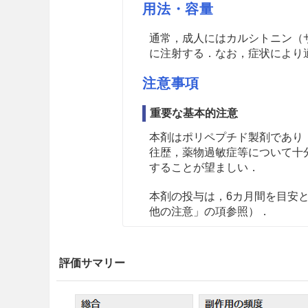
用法・容量
通常，成人にはカルシトニン（サ
に注射する．なお，症状により
注意事項
重要な基本的注意
本剤はポリペプチド製剤であり
往歴，薬物過敏症等について十
することが望ましい．
本剤の投与は，6カ月間を目安
他の注意」の項参照）
．
慎重投与
評価サマリー
発疹，蕁麻疹等の過敏症状を起
気管支喘息又はその既往歴のあ