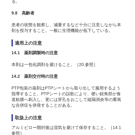
る
。
9.8 高齢者
患者の状態を観察し、減量するなど十分に注意しながら本
剤を投与すること。一般に生理機能が低下している。
適用上の注意
14.1 薬剤調製時の注意
本剤は一包化調剤を避けること。［20.参照］
14.2 薬剤交付時の注意
PTP包装の薬剤はPTPシートから取り出して服用するよう
指導すること。PTPシートの誤飲により、硬い鋭角部が食
道粘膜へ刺入し、更には穿孔をおこして縦隔洞炎等の重篤
な合併症を併発することがある。
取扱上の注意
アルミピロー開封後は湿気を避けて保存すること。［14.1
参照］