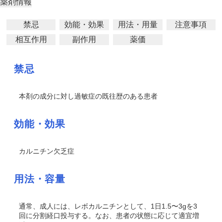
薬剤情報
禁忌
効能・効果
用法・用量
注意事項
相互作用
副作用
薬価
禁忌
本剤の成分に対し過敏症の既往歴のある患者
効能・効果
カルニチン欠乏症
用法・容量
通常、成人には、レボカルニチンとして、1日1.5〜3gを3
回に分割経口投与する。なお、患者の状態に応じて適宜増