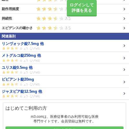
ログインして
副作用頻度
評価を見る
持続性
エビデンスの確かさ
関連薬剤
リンヴォック錠7.5mg 他
メトグルコ錠250mg 他
ユリス錠0.5mg 他
ビビアント錠20mg
ジャヌビア錠12.5mg 他
はじめてご利用の方
m3.comは、医療従事者のみ利用可能な医療
専門サイトです。会員登録は無料です。