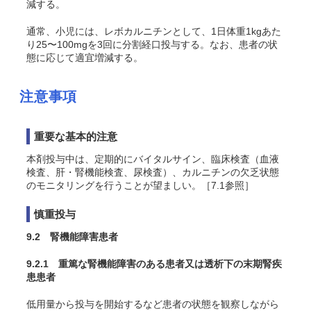
減する。
通常、小児には、レボカルニチンとして、1日体重1kgあた
り25〜100mgを3回に分割経口投与する。なお、患者の状
態に応じて適宜増減する。
注意事項
重要な基本的注意
本剤投与中は、定期的にバイタルサイン、臨床検査（血液
検査、肝・腎機能検査、尿検査）、カルニチンの欠乏状態
のモニタリングを行うことが望ましい。［7.1参照］
慎重投与
9.2 腎機能障害患者
9.2.1 重篤な腎機能障害のある患者又は透析下の末期腎疾
患患者
低用量から投与を開始するなど患者の状態を観察しながら