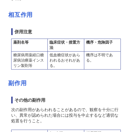
相互作用
併用注意
薬剤名等
臨床症状・措置方
機序・危険因子
法
糖尿病用薬経口糖
低血糖症状があら
機序は不明であ
尿病治療薬インス
われるおそれがあ
る。
リン製剤等
る。
副作用
その他の副作用
次の副作用があらわれることがあるので、観察を十分に行
い、異常が認められた場合には投与を中止するなど適切な
処置を行うこと。