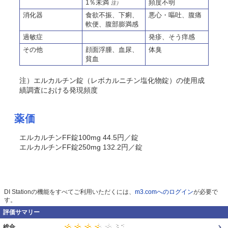
1％未満
頻度不明
注）
消化器
食欲不振、下痢、
悪心・嘔吐、腹痛
軟便、腹部膨満感
過敏症
発疹、そう痒感
その他
顔面浮腫、血尿、
体臭
貧血
注）エルカルチン錠（レボカルニチン塩化物錠）の使用成
績調査における発現頻度
薬価
エルカルチンFF錠100mg 44.5円／錠
エルカルチンFF錠250mg 132.2円／錠
DI Stationの機能をすべてご利用いただくには、
m3.comへのログイン
が必要で
す。
評価サマリー
総合