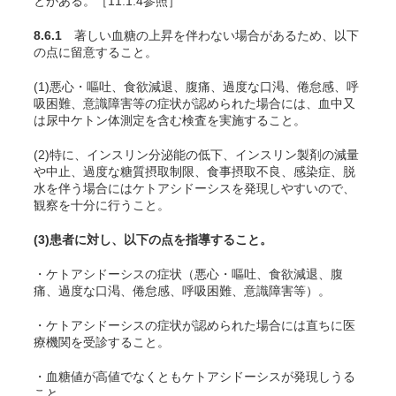
とがある。［11.1.4参照］
8.6.1
著しい血糖の上昇を伴わない場合があるため、以下
の点に留意すること。
(1)悪心・嘔吐、食欲減退、腹痛、過度な口渇、倦怠感、呼
吸困難、意識障害等の症状が認められた場合には、血中又
は尿中ケトン体測定を含む検査を実施すること。
(2)特に、インスリン分泌能の低下、インスリン製剤の減量
や中止、過度な糖質摂取制限、食事摂取不良、感染症、脱
水を伴う場合にはケトアシドーシスを発現しやすいので、
観察を十分に行うこと。
(3)患者に対し、以下の点を指導すること。
・ケトアシドーシスの症状（悪心・嘔吐、食欲減退、腹
痛、過度な口渇、倦怠感、呼吸困難、意識障害等）。
・ケトアシドーシスの症状が認められた場合には直ちに医
療機関を受診すること。
・血糖値が高値でなくともケトアシドーシスが発現しうる
こと。