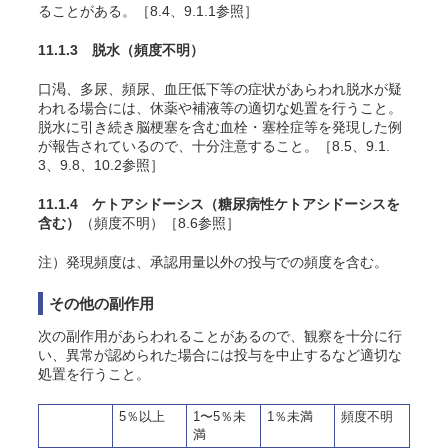
ることがある。［8.4、9.1.1参照］
11.1.3 脱水
（頻度不明）
口渇、多尿、頻尿、血圧低下等の症状があらわれ脱水が疑
われる場合には、休薬や補液等の適切な処置を行うこと。
脱水に引き続き脳梗塞を含む血栓・塞栓症等を発現した例
が報告されているので、十分注意すること。［8.5、9.1.
3、9.8、10.2参照］
11.1.4 ケトアシドーシス（糖尿病性ケトアシドーシスを
含む）
（頻度不明）［8.6参照］
注）発現頻度は、承認用量以外の投与での頻度を含む。
その他の副作用
次の副作用があらわれることがあるので、観察を十分に行
い、異常が認められた場合には投与を中止するなど適切な
処置を行うこと。
5％以上
1〜5％未
1％未満
頻度不明
満