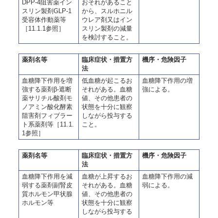
DPP-4阻害薬イン
おそれがあること
スリン製剤GLP-1
から、スルホニル
受容体作動薬等
ウレア剤又はイン
［11.1.1参照］
スリン製剤の減量
を検討すること。
薬剤名等
臨床症状・措置方
機序・危険因子
法
血糖降下作用を増
低血糖が起こるお
血糖降下作用の増
強する薬剤β-遮断
それがある。血糖
強による。
薬サリチル酸剤モ
値、その他患者の
ノアミン酸化酵素
状態を十分に観察
阻害剤フィブラー
しながら投与する
ト系薬剤等［11.1.
こと。
1参照］
薬剤名等
臨床症状・措置方
機序・危険因子
法
血糖降下作用を減
血糖が上昇するお
血糖降下作用の減
弱する薬剤副腎皮
それがある。血糖
弱による。
質ホルモン甲状腺
値、その他患者の
ホルモン等
状態を十分に観察
しながら投与する