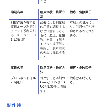
こと。
薬剤名等
臨床症状・措置方
機序・危険因子
法
利尿作用を有する
必要に応じ利尿剤
本剤との併用によ
薬剤ループ利尿剤
の用量を調整する
り、利尿作用が増
チアジド系利尿剤
など注意するとと
強されるおそれが
等［8.5、9.1.3、1
もに、血圧、脈拍
ある。
1.1.3参照］
数、尿量、血清ナ
トリウム濃度等を
確認し、脱水症状
の発現に注意する
こと。
薬剤名等
臨床症状・措置方
機序・危険因子
法
プロベネシド［16.
併用すると本剤の
機序は不明であ
7.1参照］
Cmaxが1.22倍、A
る。
UCが2.33倍に増加
する。
副作用