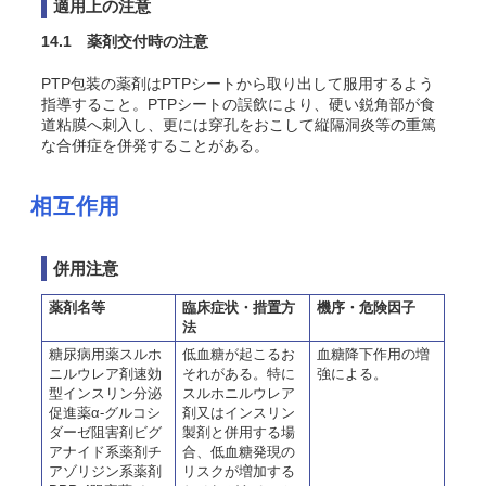
適用上の注意
14.1 薬剤交付時の注意
PTP包装の薬剤はPTPシートから取り出して服用するよう
指導すること。PTPシートの誤飲により、硬い鋭角部が食
道粘膜へ刺入し、更には穿孔をおこして縦隔洞炎等の重篤
な合併症を併発することがある。
相互作用
併用注意
薬剤名等
臨床症状・措置方
機序・危険因子
法
糖尿病用薬スルホ
低血糖が起こるお
血糖降下作用の増
ニルウレア剤速効
それがある。特に
強による。
型インスリン分泌
スルホニルウレア
促進薬α-グルコシ
剤又はインスリン
ダーゼ阻害剤ビグ
製剤と併用する場
アナイド系薬剤チ
合、低血糖発現の
アゾリジン系薬剤
リスクが増加する