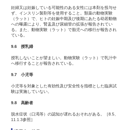
妊婦又は妊娠している可能性のある女性には本剤を投与せ
ず、インスリン製剤等を使用すること。類薬の動物実験
（ラット）で、ヒトの妊娠中期及び後期にあたる幼若動物
への曝露により、腎盂及び尿細管の拡張が報告されてい
る。また、動物実験（ラット）で胎児への移行が報告され
ている。
9.6 授乳婦
授乳しないことが望ましい。動物実験（ラット）で乳汁中
へ移行することが報告されている。
9.7 小児等
小児等を対象とした有効性及び安全性を指標とした臨床試
験は実施していない。
9.8 高齢者
脱水症状（口渇等）の認知が遅れるおそれがある。［8.5、
11.1.3参照］