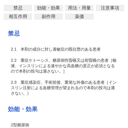
禁忌
効能・効果
用法・用量
注意事項
相互作用
副作用
薬価
禁忌
2.1
本剤の成分に対し過敏症の既往歴のある患者
2.2
重症ケトーシス、糖尿病性昏睡又は前昏睡の患者［輸
液、インスリンによる速やかな高血糖の是正が必須となる
ので本剤の投与は適さない。］
2.3
重症感染症、手術前後、重篤な外傷のある患者［イン
スリン注射による血糖管理が望まれるので本剤の投与は適
さない。］
効能・効果
2型糖尿病