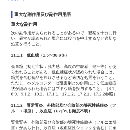
重大な副作用及び副作用用語
重大な副作用
次の副作用があらわれることがあるので、観察を十分に行
い、異常が認められた場合には投与を中止するなど適切な
処置を行うこと。
11.1.1 低血糖
（1.5〜38.6％）
低血糖（初期症状：脱力感、高度の空腹感、発汗等）があ
らわれることがある。低血糖症状が認められた場合には、
糖質を含む食品を摂取させるなど適切な処置を行うこと。
ただし、α-グルコシダーゼ阻害剤との併用により低血糖症
状が認められた場合にはブドウ糖を投与すること。［8.1、
8.9、9.1.2、10.2、17.1.1、17.1.2、17.2.1、17.2.2参照］
11.1.2 腎盂腎炎、外陰部及び会陰部の壊死性筋膜炎（フ
ルニエ壊疽）、敗血症
（いずれも頻度不明）
腎盂腎炎、外陰部及び会陰部の壊死性筋膜炎（フルニエ壊
疽）があらわれ、敗血症（敗血症性ショックを含む）に至