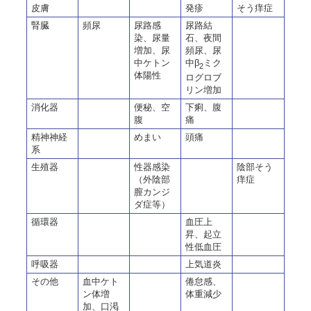
皮膚
発疹
そう痒症
腎臓
頻尿
尿路感
尿路結
染、尿量
石、夜間
増加、尿
頻尿、尿
中ケトン
中β
ミク
2
体陽性
ログロブ
リン増加
消化器
便秘、空
下痢、腹
腹
痛
精神神経
めまい
頭痛
系
生殖器
性器感染
陰部そう
（外陰部
痒症
膣カンジ
ダ症等）
循環器
血圧上
昇、起立
性低血圧
呼吸器
上気道炎
その他
血中ケト
倦怠感、
ン体増
体重減少
加、口渇