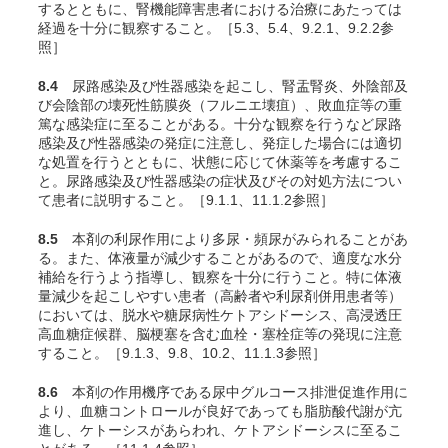
するとともに、腎機能障害患者における治療にあたっては
経過を十分に観察すること。［5.3、5.4、9.2.1、9.2.2参
照］
8.4
尿路感染及び性器感染を起こし、腎盂腎炎、外陰部及
び会陰部の壊死性筋膜炎（フルニエ壊疽）、敗血症等の重
篤な感染症に至ることがある。十分な観察を行うなど尿路
感染及び性器感染の発症に注意し、発症した場合には適切
な処置を行うとともに、状態に応じて休薬等を考慮するこ
と。尿路感染及び性器感染の症状及びその対処方法につい
て患者に説明すること。［9.1.1、11.1.2参照］
8.5
本剤の利尿作用により多尿・頻尿がみられることがあ
る。また、体液量が減少することがあるので、適度な水分
補給を行うよう指導し、観察を十分に行うこと。特に体液
量減少を起こしやすい患者（高齢者や利尿剤併用患者等）
においては、脱水や糖尿病性ケトアシドーシス、高浸透圧
高血糖症候群、脳梗塞を含む血栓・塞栓症等の発現に注意
すること。［9.1.3、9.8、10.2、11.1.3参照］
8.6
本剤の作用機序である尿中グルコース排泄促進作用に
より、血糖コントロールが良好であっても脂肪酸代謝が亢
進し、ケトーシスがあらわれ、ケトアシドーシスに至るこ