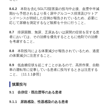
8.6.2
本剤を含むSGLT2阻害薬の投与中止後、血漿中半減
期から予想されるより長く尿中グルコース排泄及びケトア
シドーシスが持続した症例が報告されているため、必要に
応じて尿糖を測定するなど観察を十分に行うこと。
8.7
排尿困難、無尿、乏尿あるいは尿閉の症状を呈する患
者においては、その治療を優先するとともに他剤での治療
を考慮すること。
8.8
本剤投与による体重減少が報告されているため、過度
の体重減少に注意すること。
8.9
低血糖症状を起こすことがあるので、高所作業、自動
車の運転等に従事している患者に投与するときは注意する
こと。［11.1.1参照］
慎重投与
9.1 合併症・既往歴等のある患者
9.1.1 尿路感染、性器感染のある患者