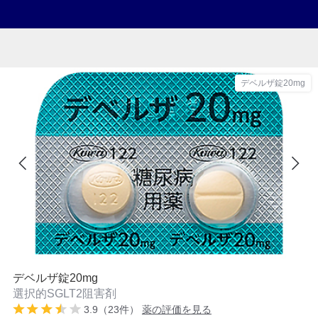
デベルザ錠20mg
デベルザ錠20mg
選択的SGLT2阻害剤
3.9（23件）
薬の評価を見る