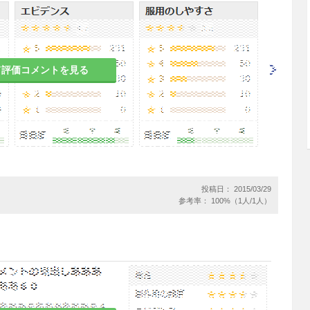
膜に対し局所刺激症状を引き起こすおそれがある。
、食道、口腔内に重度の副作用が発現する可能性が
分指導し、理解させること。［7.2、11.1.1参
て評価コメントを見る
化管に関する副作用が報告されているので、観察を
症状（嚥下困難、嚥下痛又は胸骨下痛の発現又は胸
、患者に対して、これらの症状があらわれた場合
けるよう指導すること。［11.1.1、11.1.2参照］
カルシウムを摂取させること。［11.1.4参照］
投稿日： 2015/03/29
合には、本剤投与前に低カルシウム血症を治療する
参考率： 100%（1人/1人）
又はビタミンD代謝異常のようなミネラル代謝障害が
うこと。［2.4、11.1.4参照］
よる治療を受けている患者において、顎骨壊死・顎
る。報告された症例の多くが抜歯等の顎骨に対する
関連して発現している。リスク因子としては、悪性
薬、コルチコステロイド治療、放射線療法、口腔の