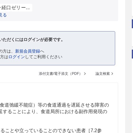
経口ゼリー...
見る
いただくにはログインが必要です。
の方は、
新規会員登録
へ
の方は
ログイン
してご利用ください
添付文書/電子添文（PDF）
論文検索
食道弛緩不能症）等の食道通過を遅延させる障害の
延することにより、食道局所における副作用発現の
ることや立っていることのできない患者［7.2参