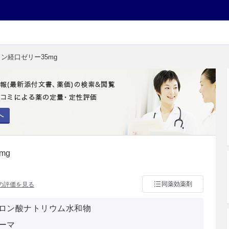
ロン経口ゼリー35mg
へ
mg
同薬効薬剤
の評価を見る
ロン酸ナトリウム水和物
ーマ