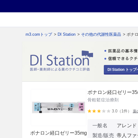
m3.comトップ
>
DI Station
>
その他の代謝性医薬品
> ボナ
DI Station トップ
ボナロン経口ゼリー35
骨粗鬆症治療剤
3.0（1件）
薬
一般名
アレンド
ボナロン経口ゼリー35mg
製造/販売
帝人ファ