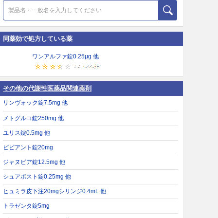
同薬効で処方している薬
ワンアルファ錠0.25μg 他
その他の代謝性医薬品関連薬剤
リンヴォック錠7.5mg 他
メトグルコ錠250mg 他
ユリス錠0.5mg 他
ビビアント錠20mg
ジャヌビア錠12.5mg 他
シュアポスト錠0.25mg 他
ヒュミラ皮下注20mgシリンジ0.4mL 他
トラゼンタ錠5mg