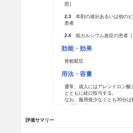
照］
2.3
本剤の成分あるいは他のビ
患者
2.4
低カルシウム血症の患者［8.4
効能・効果
骨粗鬆症
用法・容量
通常、成人にはアレンドロン酸とし
とともに経口投与する。
なお、服用後少なくとも30分
口摂取も避けること。
注意事項
評価サマリー
重要な基本的注意