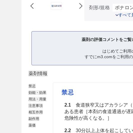
剤形/規格
ボナロン
すべて
薬剤の評価コメントをご覧
はじめてご利用
すでにm3.comをご利用
薬剤情報
禁忌
禁忌
効能・効果
用法・用量
2.1
食道狭窄又はアカラシア（
注意事項
ある患者［本剤の食道通過が遅
相互作用
危険性が高くなる。］
副作用
薬価
2.2
30分以上上体を起こしてい