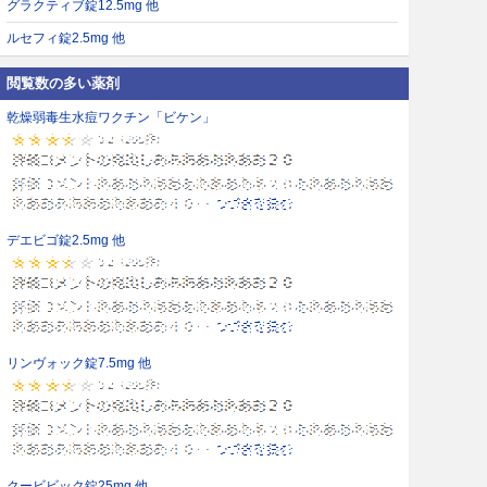
グラクティブ錠12.5mg 他
ルセフィ錠2.5mg 他
閲覧数の多い薬剤
乾燥弱毒生水痘ワクチン「ビケン」
デエビゴ錠2.5mg 他
リンヴォック錠7.5mg 他
クービビック錠25mg 他