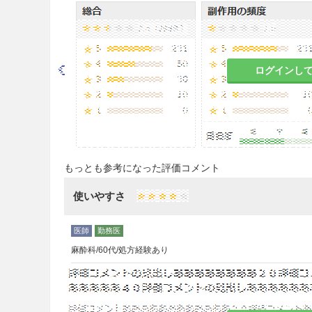
8.1
本剤は咽喉頭、食道等の粘
特に適切に服用しない患者では
あるので、服用法について患者を十
照］
ログインし
8.2
本剤の投与により、上部消
十分に行い、副作用の徴候又は
やけの発現・悪化等）に注意し
は、本剤の服用を中止して診察を受
もっとも参考になった評価コメント
8.3
患者には、食事等から十分な
使いやすさ
8.4
低カルシウム血症がある場
こと。また、ビタミンD欠乏症
ある場合には、あらかじめ治療を行
麻酔科/60代/処方経験あり
8.5
ビスホスホネート系薬剤に
骨骨髄炎があらわれることがあ
侵襲的な歯科処置や局所感染に
腫瘍、化学療法、血管新生阻害