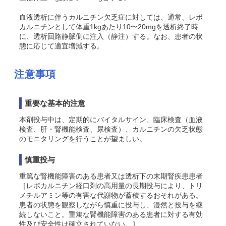
血液透析に伴うカルニチン欠乏症に対しては、通常、レボ
カルニチンとして体重1kgあたり10〜20mgを透析終了時
に、透析回路静脈側に注入（静注）する。なお、患者の状
態に応じて適宜増減する。
注意事項
重要な基本的注意
本剤投与中は、定期的にバイタルサイン、臨床検査（血液
検査、肝・腎機能検査、尿検査）、カルニチンの欠乏状態
のモニタリングを行うことが望ましい。
慎重投与
重篤な腎機能障害のある患者又は透析下の末期腎疾患患者
［レボカルニチン経口剤の高用量の長期投与により、トリ
メチルアミン等の有害な代謝物が蓄積するおそれがある。
患者の状態を観察しながら慎重に投与し、漫然と投与を継
続しないこと。重篤な腎機能障害のある患者に対する有効
性及び安全性は確立されていない。］