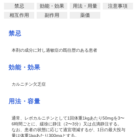
禁忌
効能・効果
用法・用量
注意事項
相互作用
副作用
薬価
禁忌
本剤の成分に対し過敏症の既往歴のある患者
効能・効果
カルニチン欠乏症
用法・容量
通常、レボカルニチンとして1回体重1kgあたり50mgを3〜
6時間ごとに、緩徐に静注（2〜3分）又は点滴静注する。
なお、患者の状態に応じて適宜増減するが、1日の最大投与
量は体重1kgあたり300mgとする。