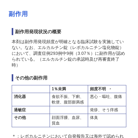
副作用
副作用発現状況の概要
本剤は副作用発現頻度が明確となる臨床試験を実施してい
ない。なお、エルカルチン錠（レボカルニチン塩化物錠）
において、調査症例293例中9例（3.07％）に副作用が認め
られている。（エルカルチン錠の承認時及び再審査終了
時）
その他の副作用
1％未満
頻度不明
＊
消化器
食欲不振、下痢、
悪心・嘔吐、腹痛
軟便、腹部膨満感
過敏症
発疹、
そう
痒感
その他
顔面浮腫、血尿、
体臭
貧血
＊：レボカルニチンにおいて自発報告又は海外で認められ