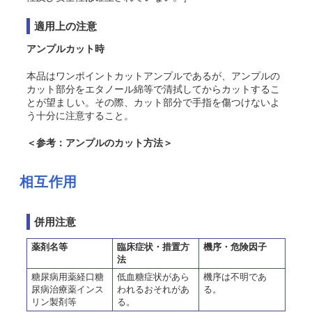
適用上の注意
アンプルカット時
本品はワンポイントカットアンプルであるが、アンプルの
カット部分をエタノール綿等で清拭してからカットするこ
とが望ましい。その際、カット部分で手指を傷つけないよ
う十分に注意すること。
＜参考：アンプルのカット方法＞
相互作用
併用注意
薬剤名等
臨床症状・措置方
機序・危険因子
法
糖尿病用薬経口糖
低血糖症状があら
機序は不明であ
尿病治療薬インス
われるおそれがあ
る。
リン製剤等
る。