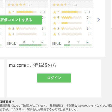
1日2回（朝食後、夕食後）に増量する。
て評価コメントを見る
査を実施すること。また、投与中は臨床症状を十分
最初の2ヵ月は2週に1回、以降は1ヵ月に1回など
「4.副作用」の項参照）。
において、AST（GOT）、ALT（GPT）増加の
常が認められた場合には、投与継続の可否を検討す
0IU以上に増加した場合は投与を中止すること。
m3.comにご登録済の方
能等の検査を実施すること。また、投与中は臨床症
与開始後最初の2ヵ月は2週に1回、以降は1ヵ月に
ログイン
等の検査を行うこと。
継続の可否を検討するとともに、適切な処置を行う
球減少、血小板減少等の血液障害が認められた場合
止又は休薬し、適切な処置を行うこと。
社薬事日報社
最新情報ではない可能性がございます。 最新情報は、各製薬会社のWebサイトなどでご確
ますが、エムスリー、製薬会社が推奨するものではありません。
あるので、本剤投与中は発熱、咳嗽、呼吸困難等の