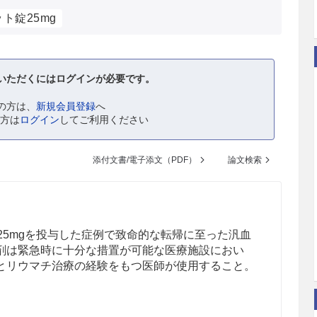
ト錠25mg
いただくにはログインが必要です。
の方は、
新規会員登録
へ
の方は
ログイン
してご利用ください
添付文書/電子添文（PDF）
論文検索
25mgを投与した症例で致命的な転帰に至った汎血
剤は緊急時に十分な措置が可能な医療施設におい
とリウマチ治療の経験をもつ医師が使用すること。