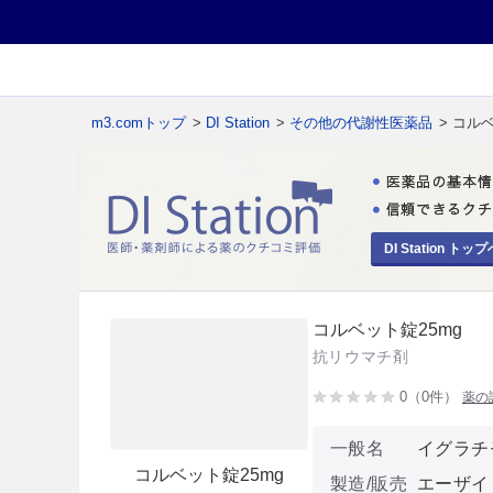
m3.comトップ
>
DI Station
>
その他の代謝性医薬品
> コル
DI Station トップ
コルベット錠25mg
抗リウマチ剤
0（0件）
薬の
一般名
イグラチ
コルベット錠25mg
製造/販売
エーザイ