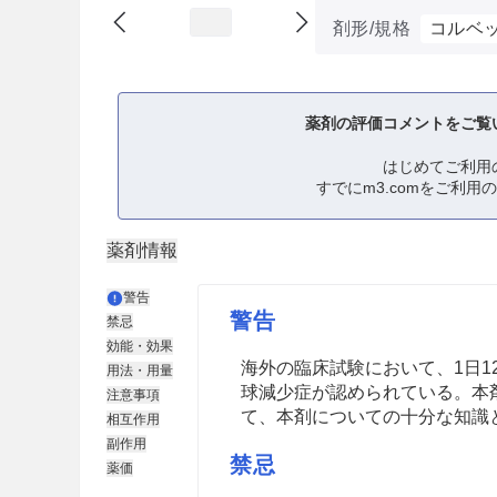
剤形/規格
コルベッ
薬剤の評価コメントをご覧
はじめてご利用
すでにm3.comをご利用
薬剤情報
警告
警告
禁忌
効能・効果
海外の臨床試験において、1日1
用法・用量
球減少症が認められている。本
注意事項
て、本剤についての十分な知識
相互作用
副作用
禁忌
薬価