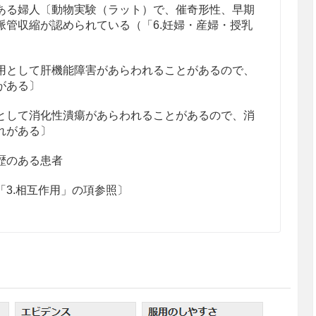
ある婦人〔動物実験（ラット）で、催奇形性、早期
脈管収縮が認められている（「6.妊婦・産婦・授乳
用として肝機能障害があらわれることがあるので、
がある〕
として消化性潰瘍があらわれることがあるので、消
れがある〕
歴のある患者
3.相互作用」の項参照〕
て、1回25mgを1日1回朝食後に4週間以上経口投