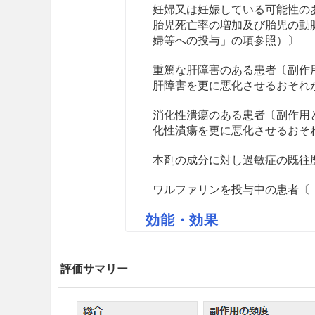
妊婦又は妊娠している可能性の
胎児死亡率の増加及び胎児の動
婦等への投与」の項参照）〕
重篤な肝障害のある患者〔副作
肝障害を更に悪化させるおそれ
消化性潰瘍のある患者〔副作用
化性潰瘍を更に悪化させるおそ
本剤の成分に対し過敏症の既往
ワルファリンを投与中の患者〔「
効能・効果
関節リウマチ
評価サマリー
用法・容量
通常、成人にはイグラチモドとし