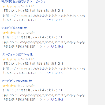
乾燥弱毒生水痘ワクチン「ビケン」
デエビゴ錠2.5mg 他
リンヴォック錠7.5mg 他
クービビック錠25mg 他