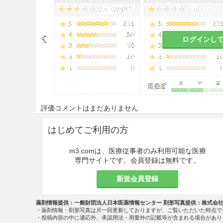
与し、それ以降、1回25mgを
注意事項
ログインし
重要な基本的注意
本剤投与前には必ず肝機能の検
に観察するとともに、投与開始後
定期的に肝機能検査を行うこと（
なお、肝機能については、臨床試験
評価コメントはまだありません
発現率が高かったことから、異
るとともに、特に目安として10
はじめてご利用の方
本剤投与前には必ず血液、腎機
m3.comは、医療従事者のみ利用可能な医療
状を十分に観察するとともに、投
専門サイトです。会員登録は無料です。
1回など定期的に血液、腎機能
異常が認められた場合は、投与
新規会員登録
こと。なお、赤血球減少、白血
は、必要に応じ本剤の投与を中
薬剤情報提供：一般財団法人日本医薬情報センター 剤形写真提供：株式会
・薬剤情報・剤形写真は月一回更新しておりますが、ご覧いただいた時点で
・投稿内容の中に適応外、承認用法・用量外の記載等が含まれる場合があり
間質性肺炎があらわれることが