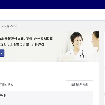
ベット錠25mg
へ
同薬効薬剤
評価を見る
モド