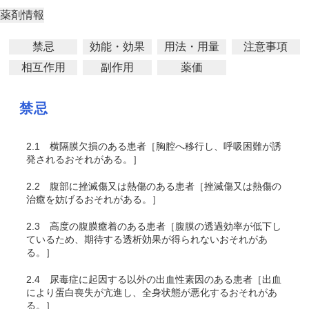
薬剤情報
禁忌
効能・効果
用法・用量
注意事項
相互作用
副作用
薬価
禁忌
2.1
横隔膜欠損のある患者［胸腔へ移行し、呼吸困難が誘
発されるおそれがある。］
2.2
腹部に挫滅傷又は熱傷のある患者［挫滅傷又は熱傷の
治癒を妨げるおそれがある。］
2.3
高度の腹膜癒着のある患者［腹膜の透過効率が低下し
ているため、期待する透析効果が得られないおそれがあ
る。］
2.4
尿毒症に起因する以外の出血性素因のある患者［出血
により蛋白喪失が亢進し、全身状態が悪化するおそれがあ
る。］