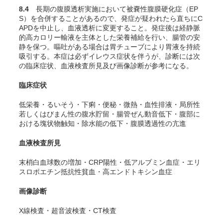
8.4
長期の腹膜透析実施において被嚢性腹膜硬化症（EP
S）を合併することがある
ので、発症が疑われたら直ちにC
APDを中止し、血液透析に変更すること。発症後は経静脈
的高カロリー輸液を主体とした栄養補給を行い、腸管の安
静を保つ。嘔吐がある場合は胃チューブにより胃液を持続
吸引する。本症は必ずイレウス症状を伴うが、診断には次
の臨床症状、血液検査所見及び画像診断が参考になる。
臨床症状
低栄養・るいそう・下痢・便秘・微熱・血性排液・局所性
若しくはびまん性の腹水貯留・腸管ぜん動音低下・腹部に
おける塊状物触知・除水能の低下・腹膜透過性の亢進
血液検査所見
末梢白血球数の増加・CRP陽性・低アルブミン血症・エリ
スロポエチン抵抗性貧血・高エンドトキシン血症
画像診断
X線検査・超音波検査・CT検査