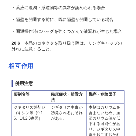
・薬液に混濁・浮遊物等の異常が認められる場合
・隔壁を開通する前に、既に隔壁が開通している場合
・開通操作時にバッグを強くつかんで液漏れが生じた場合
20.6
本品のコネクタを取り扱う際は、リングキャップの
外れに注意すること。
相互作用
併用注意
薬剤名等
臨床症状・措置方
機序・危険因子
法
ジギタリス製剤ジ
ジギタリス中毒が
本剤はカリウムを
ゴキシン等［9.1.
誘発されるおそれ
含まないため、血
6、14.2.3参照］
がある。
清カリウム値が低
下する可能性があ
り、ジギタリス中
毒を起こすおそれ