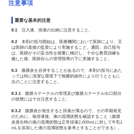
注意事項
重要な基本的注意
8.1
注入液、排液の出納に注意すること。
8.2
本剤の投与開始は、医療機関において医師により、又
は医師の直接の監督により実施すること。通院、自己投与
は、医師がその妥当性を慎重に検討し、十分な教育訓練を
施した後、医師自らの管理指導の下に実施すること。
8.3
腹膜炎を合併することがある
ので、本剤の投与にあた
っては特に清潔な環境下で無菌的操作により行うとともに
次のことに注意すること。
8.3.1
腹膜カテーテルの管理及び腹膜カテーテル出口部分
の状態には十分注意すること。
8.3.2
腹膜炎が発生すると排液が濁るので、その早期発見
のために、毎排液後、液の混濁状態を確認すること（腹膜
炎発生時の液の混濁状態は正常排液2,000mLに対して牛乳1
mLを添加した液の混濁状態を参考とすることができる）。