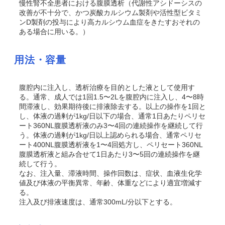
慢性腎不全患者における腹膜透析（代謝性アシドーシスの
改善が不十分で、かつ炭酸カルシウム製剤や活性型ビタミ
ンD製剤の投与により高カルシウム血症をきたすおそれの
ある場合に用いる。）
用法・容量
腹腔内に注入し、透析治療を目的とした液として使用す
る。通常、成人では1回1.5〜2Lを腹腔内に注入し、4〜8時
間滞液し、効果期待後に排液除去する。以上の操作を1回と
し、体液の過剰が1kg/日以下の場合、通常1日あたりペリセ
ート360NL腹膜透析液のみ3〜4回の連続操作を継続して行
う。体液の過剰が1kg/日以上認められる場合、通常ペリセ
ート400NL腹膜透析液を1〜4回処方し、ペリセート360NL
腹膜透析液と組み合せて1日あたり3〜5回の連続操作を継
続して行う。
なお、注入量、滞液時間、操作回数は、症状、血液生化学
値及び体液の平衡異常、年齢、体重などにより適宜増減す
る。
注入及び排液速度は、通常300mL/分以下とする。