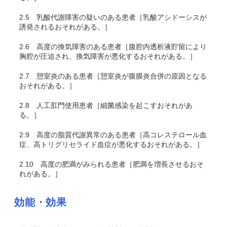
2.5
乳酸代謝障害の疑いのある患者［乳酸アシドーシスが
誘発されるおそれがある。］
2.6
高度の換気障害のある患者［腹腔内透析液貯留により
胸腔が圧迫され、換気障害が悪化するおそれがある。］
2.7
憩室炎のある患者［憩室炎が腹膜炎合併の原因となる
おそれがある。］
2.8
人工肛門使用患者［細菌感染を起こすおそれがあ
る。］
2.9
高度の脂質代謝異常のある患者［高コレステロール血
症、高トリグリセライド血症が悪化するおそれがある。］
2.10
高度の肥満がみられる患者［肥満を増長させるおそ
れがある。］
効能・効果