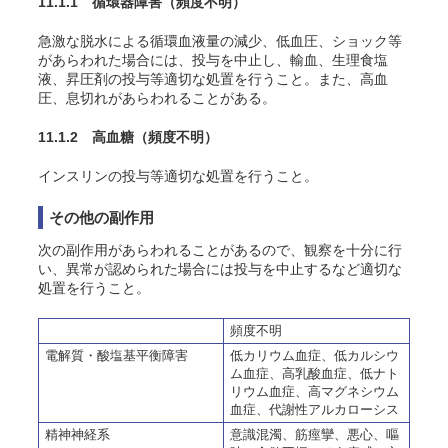
11.1.1 循環器障害（頻度不明）
急激な脱水による循環血液量の減少、低血圧、ショック等
があらわれた場合には、投与を中止し、輸血、生理食塩
液、昇圧剤の投与等適切な処置を行うこと。また、高血
圧、息切れがあらわれることがある。
11.1.2 高血糖（頻度不明）
インスリンの投与等適切な処置を行うこと。
その他の副作用
次の副作用があらわれることがあるので、観察を十分に行
い、異常が認められた場合には投与を中止するなど適切な
処置を行うこと。
頻度不明
電解質・酸塩基平衡障害
低カリウム血症、低カルシウ
ム血症、高乳酸血症、低ナト
リウム血症、高マグネシウム
血症、代謝性アルカローシス
精神神経系
意識混濁、筋痙攣、悪心、嘔