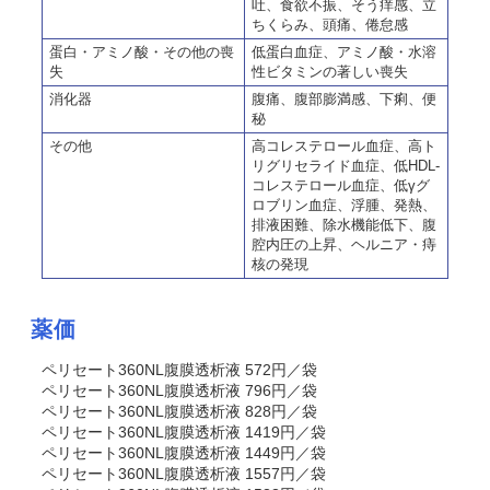
吐、食欲不振、そう痒感、立
ちくらみ、頭痛、倦怠感
蛋白・アミノ酸・その他の喪
低蛋白血症、アミノ酸・水溶
失
性ビタミンの著しい喪失
消化器
腹痛、腹部膨満感、下痢、便
秘
その他
高コレステロール血症、高ト
リグリセライド血症、低HDL-
コレステロール血症、低γグ
ロブリン血症、浮腫、発熱、
排液困難、除水機能低下、腹
腔内圧の上昇、ヘルニア・痔
核の発現
薬価
ペリセート360NL腹膜透析液 572円／袋
ペリセート360NL腹膜透析液 796円／袋
ペリセート360NL腹膜透析液 828円／袋
ペリセート360NL腹膜透析液 1419円／袋
ペリセート360NL腹膜透析液 1449円／袋
ペリセート360NL腹膜透析液 1557円／袋