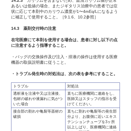
14.2.3
カリウムを含まないため、血清カリウム値が正常
あるいは低値の場合、またジギタリス治療中の患者では症
状に応じて本剤中のカリウム濃度が1〜4mEq/Lになるよう
に補正して使用すること。［9.1.6、10.2参照］
14.3 薬剤交付時の注意
在宅医療にて本剤を使用する場合は、患者に対し以下の点
に注意するよう指導すること。
・バッグの交換操作及び注入・排液の操作は使用する医療
機器の取扱説明書に従うこと。
・トラブル発生時の対処法は、次の表を参考にすること。
トラブル
対処法
透析液を注液中又は注液後、
直ちに医療機関に連絡をし、
包材の破れや液漏れに気がつ
医師又はスタッフの指示を受
いた場合
けてください。
接合部の割れや亀裂等器材の
直ちに割れや亀裂等の発生部
破損
分より、お腹側に近いエキス
テンションチューブを3ヶ所
以上しばり、医療機関に連絡