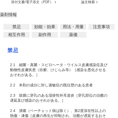
添付文書/電子添文（PDF）
論文検索
薬剤情報
禁忌
効能・効果
用法・用量
注意事項
相互作用
副作用
薬価
禁忌
2.1
細菌・真菌・スピロヘータ・ウイルス皮膚感染症及び
動物性皮膚疾患（疥癬、けじらみ等）［感染を悪化させる
おそれがある。］
2.2
本剤の成分に対し過敏症の既往歴のある患者
2.3
鼓膜に穿孔のある湿疹性外耳道炎［穿孔部位の治癒の
遅延及び感染のおそれがある。］
2.4
潰瘍（ベーチェット病は除く）、第2度深在性以上の
熱傷・凍傷［皮膚の再生が抑制され、治癒が遅延するおそ