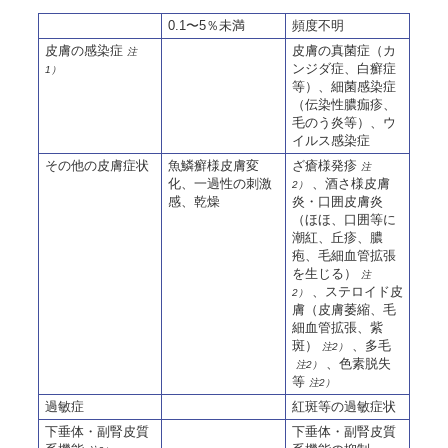
0.1〜5％未満
頻度不明
皮膚の感染症
皮膚の真菌症（カ
注
ンジダ症、白癬症
1）
等）、細菌感染症
（伝染性膿痂疹、
毛のう炎等）、ウ
イルス感染症
その他の皮膚症状
魚鱗癬様皮膚変
ざ瘡様発疹
注
化、一過性の刺激
、酒さ様皮膚
2）
感、乾燥
炎・口囲皮膚炎
（ほほ、口囲等に
潮紅、丘疹、膿
疱、毛細血管拡張
を生じる）
注
、ステロイド皮
2）
膚（皮膚萎縮、毛
細血管拡張、紫
斑）
、多毛
注2）
、色素脱失
注2）
等
注2）
過敏症
紅斑等の過敏症状
下垂体・副腎皮質
下垂体・副腎皮質