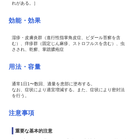
れがある。］
効能・効果
湿疹・皮膚炎群（進行性指掌角皮症、ビダール苔癬を含
む）、痒疹群（固定じん麻疹、ストロフルスを含む）、虫
さされ、乾癬、掌蹠膿疱症
用法・容量
通常1日1〜数回、適量を患部に塗布する。
なお、症状により適宜増減する。また、症状により密封法
を行う。
注意事項
重要な基本的注意