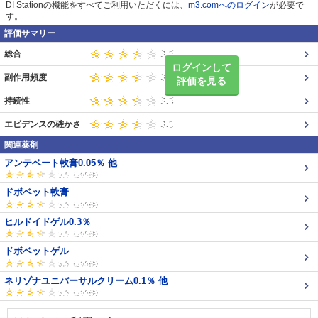
DI Stationの機能をすべてご利用いただくには、
m3.comへのログイン
が必要で
す。
評価サマリー
総合
ログインして
副作用頻度
評価を見る
持続性
エビデンスの確かさ
関連薬剤
アンテベート軟膏0.05％ 他
ドボベット軟膏
ヒルドイドゲル0.3％
ドボベットゲル
ネリゾナユニバーサルクリーム0.1％ 他