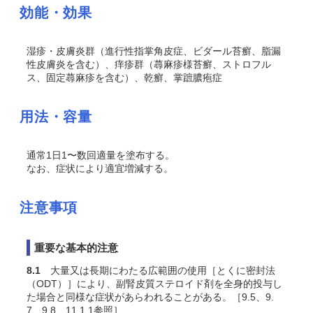
効能・効果
湿疹・皮膚炎群（進行性指掌角皮症、ビダール苔癬、脂漏
性皮膚炎を含む）、痒疹群（蕁麻疹様苔癬、ストロフル
ス、固定蕁麻疹を含む）、乾癬、掌蹠膿疱症
用法・容量
通常1日1〜数回適量を塗布する。
なお、症状により適宜増減する。
注意事項
重要な基本的注意
8.1
大量又は長期にわたる広範囲の使用［とくに密封法
（ODT）］により、副腎皮質ステロイド剤を全身的投与し
た場合と同様な症状があらわれることがある。［9.5、9.
7、9.8、11.1.1参照］