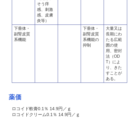
そう痒
感、刺激
感、皮膚
炎等）
下垂体・
下垂体・
大量又は
副腎皮質
副腎皮質
長期にわ
系機能
系機能の
たる広範
抑制
囲の使
用、密封
法（OD
T）によ
り、きた
すことが
ある。
薬価
ロコイド軟膏0.1％ 14.9円／ｇ
ロコイドクリーム0.1％ 14.9円／ｇ