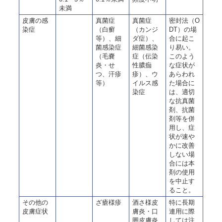
未満
皮膚の感
真菌症
真菌症
密封法（O
染症
（白癬
（カンジ
DT）の場
等）、細
ダ症）、
合に起こ
菌感染症
細菌感染
り易い。
（毛嚢
症（伝染
このよう
炎・せ
性膿痂
な症状が
つ、汗疹
疹）、ウ
あらわれ
等）
イルス感
た場合に
染症
は、適切
な抗真菌
剤、抗菌
剤等を併
用し、症
状が速や
かに改善
しない場
合には本
剤の使用
を中止す
ること。
その他の
ざ瘡様疹
酒さ様皮
特に長期
皮膚症状
膚炎・口
連用に際
囲皮膚炎
しては注