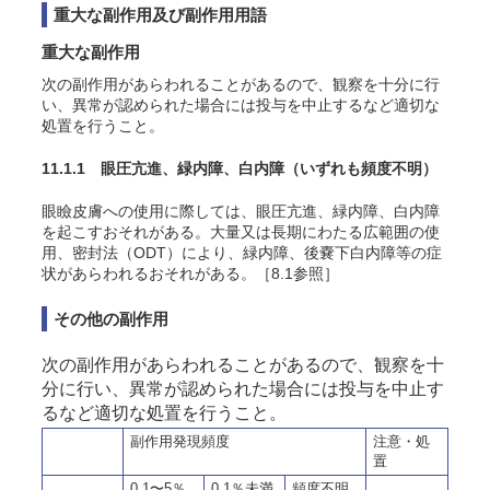
重大な副作用及び副作用用語
重大な副作用
次の副作用があらわれることがあるので、観察を十分に行
い、異常が認められた場合には投与を中止するなど適切な
処置を行うこと。
11.1.1 眼圧亢進、緑内障、白内障
（いずれも頻度不明）
眼瞼皮膚への使用に際しては、眼圧亢進、緑内障、白内障
を起こすおそれがある。大量又は長期にわたる広範囲の使
用、密封法（ODT）により、緑内障、後嚢下白内障等の症
状があらわれるおそれがある。［8.1参照］
その他の副作用
次の副作用があらわれることがあるので、観察を十
分に行い、異常が認められた場合には投与を中止す
るなど適切な処置を行うこと。
副作用発現頻度
注意・処
置
0.1〜5％
0.1％未満
頻度不明