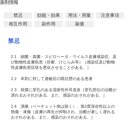
薬剤情報
禁忌
効能・効果
用法・用量
注意事項
相互作用
副作用
薬価
禁忌
2.1
細菌・真菌・スピロヘータ・ウイルス皮膚感染症、及
び動物性皮膚疾患（疥癬、けじらみ等）［感染症及び動物
性皮膚疾患症状を悪化させることがある。］
2.2
本剤に対して過敏症の既往歴のある患者
2.3
鼓膜に穿孔のある湿疹性外耳道炎［穿孔部位の治癒が
遅れるおそれがある。また、感染のおそれがある。］
2.4
潰瘍（ベーチェット病は除く）、第2度深在性以上の
熱傷・凍傷［皮膚の再生が抑制され、治癒が著しく遅れる
おそれがある。また、感染のおそれがある。］