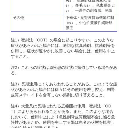
斑）、魚鱗癬様皮膚変化
注
、多毛
、色素脱失
3）
注3）
注
、一過性の刺激感、乾燥
3）
その他
下垂体・副腎皮質系機能抑制
、中心性漿液性網脈絡
注4）
膜症
注1）密封法（ODT）の場合に起こりやすい。このような
症状があらわれた場合には、適切な抗真菌剤、抗菌剤等を
併用し、症状が速やかに改善しない場合には、使用を中止
すること。
注2）これらの症状は原疾患の症状に類似している場合があ
る。
注3）長期連用によりあらわれることがある。このような症
状があらわれた場合には徐々にその使用を差し控え、副腎
皮質ステロイドを含有しない薬剤に切り替えること。
注4）大量又は長期にわたる広範囲の使用、密封法（OD
T）によりあらわれることがある。また、このような場合
において、使用中止により急性副腎皮質機能不全に陥る危
険性があるため、使用を中止する際は患者の状態を観察し
ながら徐々に減量すること。