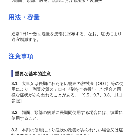
○顔面、頸部、腋窩、陰部における湿疹・皮膚炎
用法・容量
通常1日1〜数回適量を患部に塗布する。なお、症状により
適宜増減する。
注意事項
重要な基本的注意
8.1
大量又は長期にわたる広範囲の密封法（ODT）等の使
用により、副腎皮質ステロイド剤を全身投与した場合と同
様な症状があらわれることがある。［9.5、9.7、9.8、11.1
参照］
8.2
顔面、頸部の病巣に長期間使用する場合には、慎重に
使用すること。
8.3
本剤の使用により症状の改善がみられない場合又は症