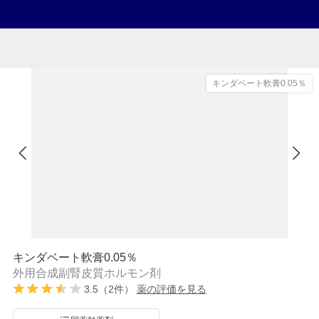
キンダベート軟膏0.05％
キンダベート軟膏0.05％
外用合成副腎皮質ホルモン剤
3.5（2件）
薬の評価を見る