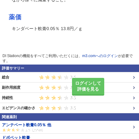
薬価
キンダベート軟膏0.05％ 13.8円／ｇ
DI Stationの機能をすべてご利用いただくには、
m3.comへのログイン
が必要で
す。
評価サマリー
総合
ログインして
副作用頻度
評価を見る
持続性
エビデンスの確かさ
関連薬剤
アンテベート軟膏0.05％ 他
ドボベット軟膏