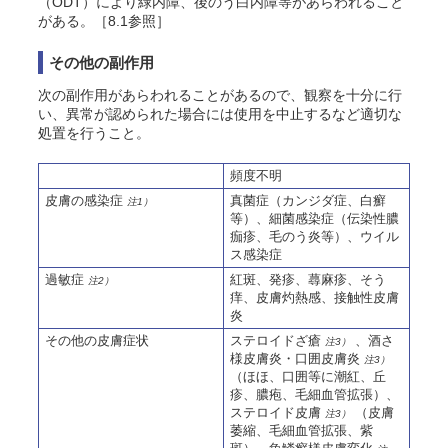
（ODT）により緑内障、後
のう
白内障等があらわれること
がある。［8.1参照］
その他の副作用
次の副作用があらわれることがあるので、観察を十分に行
い、異常が認められた場合には使用を中止するなど適切な
処置を行うこと。
頻度不明
皮膚の感染症
真菌症（カンジダ症、白癬
注1）
等）、細菌感染症（伝染性膿
痂疹、毛のう炎等）、ウイル
ス感染症
過敏症
紅斑、発疹、蕁麻疹、そう
注2）
痒、皮膚灼熱感、接触性皮膚
炎
その他の皮膚症状
ステロイドざ瘡
、酒さ
注3）
様皮膚炎・口囲皮膚炎
注3）
（ほほ、口囲等に潮紅、丘
疹、膿疱、毛細血管拡張）、
ステロイド皮膚
（皮膚
注3）
萎縮、毛細血管拡張、紫