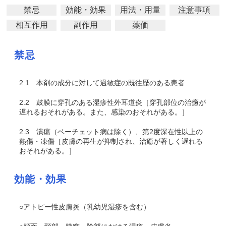
禁忌
効能・効果
用法・用量
注意事項
相互作用
副作用
薬価
禁忌
2.1
本剤の成分に対して過敏症の既往歴のある患者
2.2
鼓膜に穿孔のある湿疹性外耳道炎［穿孔部位の治癒が
遅れるおそれがある。また、感染のおそれがある。］
2.3
潰瘍（ベーチェット病は除く）、第2度深在性以上の
熱傷・凍傷［皮膚の再生が抑制され、治癒が著しく遅れる
おそれがある。］
効能・効果
○アトピー性皮膚炎（乳幼児湿疹を含む）