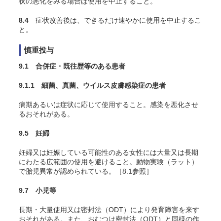
状の悪化をみる場合は使用を中止すること。
8.4
症状改善後は、できるだけ速やかに使用を中止するこ
と。
慎重投与
9.1 合併症・既往歴等のある患者
9.1.1 細菌、真菌、ウイルス皮膚感染症の患者
病期あるいは症状に応じて使用すること。感染を悪化させ
るおそれがある。
9.5 妊婦
妊婦又は妊娠している可能性のある女性には大量又は長期
にわたる広範囲の使用を避けること。動物実験（ラット）
で胎児異常が認められている。［8.1参照］
9.7 小児等
長期・大量使用又は密封法（ODT）により発育障害を来す
おそれがある。また、おむつは密封法（ODT）と同様の作