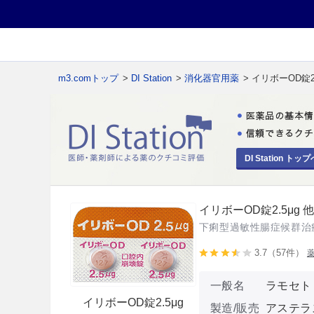
m3.comトップ
>
DI Station
>
消化器官用薬
> イリボーOD錠2.
DI Station トップ
イリボーOD錠2.5μg 他
下痢型過敏性腸症候群治
3.7（57件）
一般名
ラモセト
イリボーOD錠2.5μg
製造/販売
アステラ