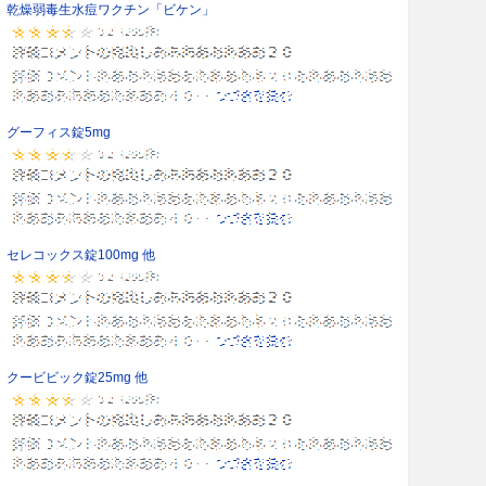
乾燥弱毒生水痘ワクチン「ビケン」
グーフィス錠5mg
セレコックス錠100mg 他
クービビック錠25mg 他