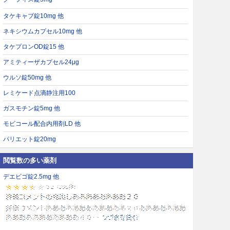
タケキャブ錠10mg 他
ネキシウムカプセル10mg 他
タケプロンOD錠15 他
アミティーザカプセル24μg
ウルソ錠50mg 他
レミケード点滴静注用100
ガスモチン錠5mg 他
モビコール配合内用剤LD 他
パリエット錠20mg
閲覧数の多い薬剤
デエビゴ錠2.5mg 他