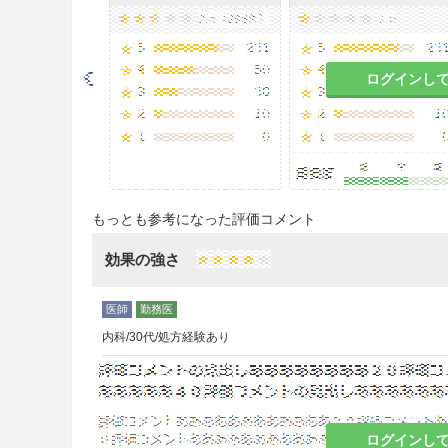
慎重投与
9.1 合併症・既往歴等のある
ログインし
9.1.1 腹部手術歴のある患者
本剤の投与による便秘、硬便
9.5 妊婦
もっとも参考になった評価コメント
妊婦又は妊娠している可能性
判断される場合にのみ投与す
効果の強さ
9.6 授乳婦
内科/30代/処方経験あり
治療上の有益性及び母乳栄養
こと。ラットにおいて乳汁中
9.7 小児等
ログインし
小児等を対象とした有効性及