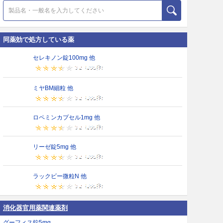
同薬効で処方している薬
セレキノン錠100mg 他
ミヤBM細粒 他
ロペミンカプセル1mg 他
リーゼ錠5mg 他
ラックビー微粒N 他
消化器官用薬関連薬剤
グーフィス錠5mg