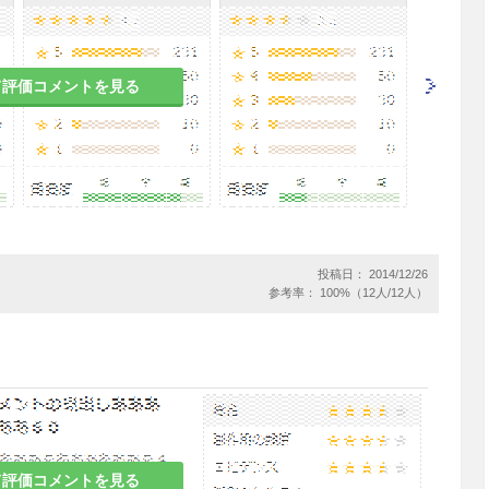
患者
て評価コメントを見る
等の発現に伴うイレウス等の発現に注意すること。
のある女性には治療上の有益性が危険性を上回ると
投稿日： 2014/12/26
ること。
参考率： 100%（12人/12人）
の有益性を考慮し、授乳の継続又は中止を検討する
への移行が報告されている。
て評価コメントを見る
び安全性を指標とした臨床試験は実施していない。