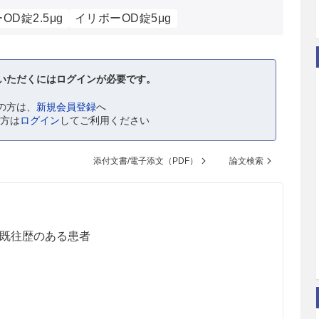
OD錠2.5μg
イリボーOD錠5μg
いただくにはログインが必要です。
の方は、
新規会員登録
へ
の方は
ログイン
してご利用ください
添付文書/電子添文（PDF）
論文検索
既往歴のある患者