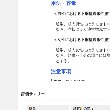
用法・容量
＜男性における下痢型過敏性腸
通常、成人男性にはラモセトロ
なお、症状により適宜増減する
＜女性における下痢型過敏性腸
通常、成人女性にはラモセトロン
なお、効果不十分の場合には増
とする。
注意事項
重要な基本的注意
虚血性大腸炎や重篤な便秘が発
評価サマリー
が認められた場合には、医師等
は男性に比べ便秘及び硬便の発現率が
7.1.1、17.1.2参照］