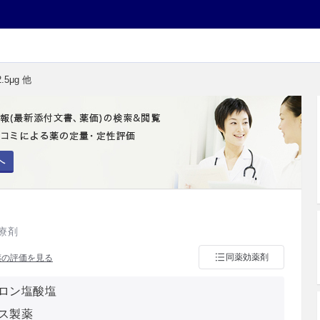
5μg 他
へ
療剤
同薬効薬剤
薬の評価を見る
ロン塩酸塩
ス製薬