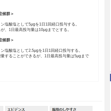
症候群＞
ン塩酸塩として5μgを1日1回経口投与する。
が、1日最高投与量は10μgまでとする。
症候群＞
塩酸塩として2.5μgを1日1回経口投与する。
量することができるが、1日最高投与量は5μgまで
現するおそれがあるので、腹痛、血便、便秘、硬便
に連絡するよう患者に指導すること。特に、女性で
高いため注意すること。［11.1.2、11.1.3、1