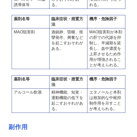
誘導体等
る。
れる。
薬剤名等
臨床症状・措置方
機序・危険因子
法
MAO阻害剤
過鎮静、昏睡、痙
MAO阻害剤が本剤
攣発作、興奮など
の肝での代謝を抑
を起こすおそれが
制し、半減期を延
ある。
長し、血中濃度を
上昇させるため作
用が増強されるこ
とが考えられる。
薬剤名等
臨床症状・措置方
機序・危険因子
法
アルコール飲酒
精神機能、知覚・
エタノールと本剤
運動機能の低下を
は相加的な中枢抑
起こすおそれがあ
制作用を示すこと
る。
が考えられる。
副作用