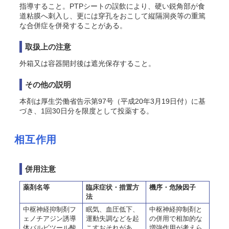
指導すること。PTPシートの誤飲により、硬い鋭角部が食
道粘膜へ刺入し、更には穿孔をおこして縦隔洞炎等の重篤
な合併症を併発することがある。
取扱上の注意
外箱又は容器開封後は遮光保存すること。
その他の説明
本剤は厚生労働省告示第97号（平成20年3月19日付）に基
づき、1回30日分を限度として投薬する。
相互作用
併用注意
薬剤名等
臨床症状・措置方
機序・危険因子
法
中枢神経抑制剤フ
眠気、血圧低下、
中枢神経抑制剤と
ェノチアジン誘導
運動失調などを起
の併用で相加的な
体バルビツール酸
こすおそれがあ
増強作用が考えら