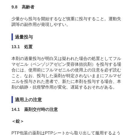
9.8 高齢者
少量から投与を開始するなど慎重に投与すること。運動失
調等の副作用が発現しやすい。
過量投与
13.1 処置
本剤の過量投与が明白又は疑われた場合の処置としてフル
マゼニル（ベンゾジアゼピン受容体拮抗剤）を投与する場
合には、使用前にフルマゼニルの使用上の注意を必ず読む
こと。なお、投与した薬剤が特定されないままにフルマゼ
ニルを投与された患者で、新たに本剤を投与する場合、本
剤の鎮静・抗痙攣作用が変化、遅延するおそれがある。
適用上の注意
14.1 薬剤交付時の注意
＜錠＞
PTP包装の薬剤はPTPシートから取り出して服用するよう