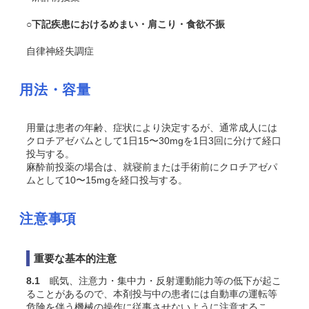
○下記疾患におけるめまい・肩こり・食欲不振
自律神経失調症
用法・容量
用量は患者の年齢、症状により決定するが、通常成人には
クロチアゼパムとして1日15〜30mgを1日3回に分けて経口
投与する。
麻酔前投薬の場合は、就寝前または手術前にクロチアゼパ
ムとして10〜15mgを経口投与する。
注意事項
重要な基本的注意
8.1
眠気、注意力・集中力・反射運動能力等の低下が起こ
ることがあるので、本剤投与中の患者には自動車の運転等
危険を伴う機械の操作に従事させないように注意するこ