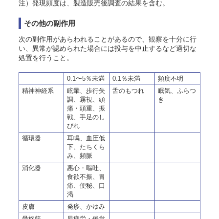
注）発現頻度は、製造販売後調査の結果を含む。
その他の副作用
次の副作用があらわれることがあるので、観察を十分に行
い、異常が認められた場合には投与を中止するなど適切な
処置を行うこと。
0.1〜5％未満
0.1％未満
頻度不明
精神神経系
眩暈、歩行失
舌のもつれ
眠気、ふらつ
調、霧視、頭
き
痛・頭重、振
戦、手足のし
びれ
循環器
耳鳴、血圧低
下、たちくら
み、頻脈
消化器
悪心・嘔吐、
食欲不振、胃
痛、便秘、口
渇
皮膚
発疹、かゆみ
骨格筋
易疲労・倦怠