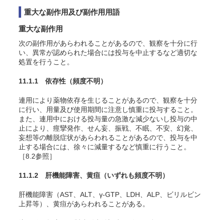
重大な副作用及び副作用用語
重大な副作用
次の副作用があらわれることがあるので、観察を十分に行
い、異常が認められた場合には投与を中止するなど適切な
処置を行うこと。
11.1.1 依存性
（頻度不明）
連用により薬物依存を生じることがあるので、観察を十分
に行い、用量及び使用期間に注意し慎重に投与すること。
また、連用中における投与量の急激な減少ないし投与の中
止により、痙攣発作、せん妄、振戦、不眠、不安、幻覚、
妄想等の離脱症状があらわれることがあるので、投与を中
止する場合には、徐々に減量するなど慎重に行うこと。
［8.2参照］
11.1.2 肝機能障害、黄疸
（いずれも頻度不明）
肝機能障害（AST、ALT、γ-GTP、LDH、ALP、ビリルビン
上昇等）、黄疸があらわれることがある。