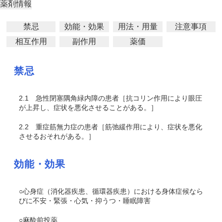
薬剤情報
禁忌
効能・効果
用法・用量
注意事項
相互作用
副作用
薬価
禁忌
2.1
急性閉塞隅角緑内障の患者［抗コリン作用により眼圧
が上昇し、症状を悪化させることがある。］
2.2
重症筋無力症の患者［筋弛緩作用により、症状を悪化
させるおそれがある。］
効能・効果
○心身症（消化器疾患、循環器疾患）における身体症候なら
びに不安・緊張・心気・抑うつ・睡眠障害
○麻酔前投薬