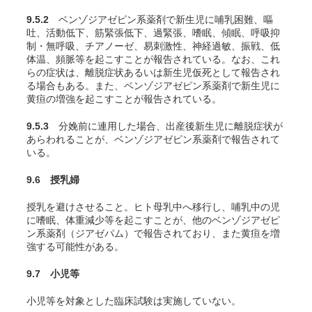
9.5.2
ベンゾジアゼピン系薬剤で新生児に哺乳困難、嘔
吐、活動低下、筋緊張低下、過緊張、嗜眠、傾眠、呼吸抑
制・無呼吸、チアノーゼ、易刺激性、神経過敏、振戦、低
体温、頻脈等を起こすことが報告されている。なお、これ
らの症状は、離脱症状あるいは新生児仮死として報告され
る場合もある。また、ベンゾジアゼピン系薬剤で新生児に
黄疸の増強を起こすことが報告されている。
9.5.3
分娩前に連用した場合、出産後新生児に離脱症状が
あらわれることが、ベンゾジアゼピン系薬剤で報告されて
いる。
9.6 授乳婦
授乳を避けさせること。ヒト母乳中へ移行し、哺乳中の児
に嗜眠、体重減少等を起こすことが、他のベンゾジアゼピ
ン系薬剤（ジアゼパム）で報告されており、また黄疸を増
強する可能性がある。
9.7 小児等
小児等を対象とした臨床試験は実施していない。