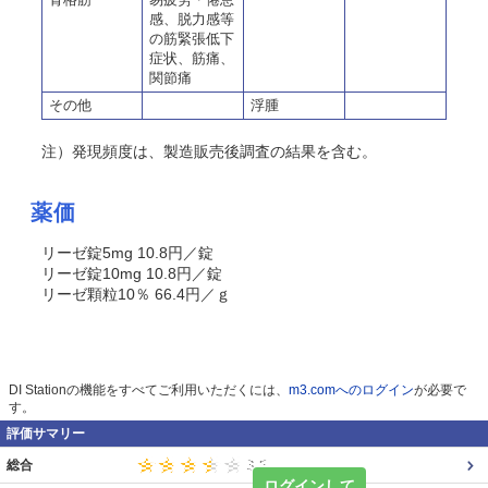
感、脱力感等
の筋緊張低下
症状、筋痛、
関節痛
その他
浮腫
注）発現頻度は、製造販売後調査の結果を含む。
薬価
リーゼ錠5mg 10.8円／錠
リーゼ錠10mg 10.8円／錠
リーゼ顆粒10％ 66.4円／ｇ
DI Stationの機能をすべてご利用いただくには、
m3.comへのログイン
が必要で
す。
評価サマリー
総合
ログインして