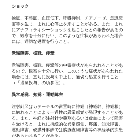
ショック
徐脈、不整脈、血圧低下、呼吸抑制、チアノーゼ、意識障
害等を生じ、まれに心停止を来すことがある。また、まれ
にアナフィラキシーショックを起こしたとの報告があるの
で、観察を十分に行い、このような症状があらわれた場合
には、適切な処置を行うこと。
意識障害、振戦、痙攣
意識障害、振戦、痙攣等の中毒症状があらわれることがあ
るので、観察を十分に行い、このような症状があらわれた
場合には、直ちに投与を中止し、適切な処置を行うこと
（「過量投与」の項参照）。
異常感覚、知覚・運動障害
注射針又はカテーテルの留置時に神経（神経幹、神経根）
に触れることにより一過性の異常感覚が発現することがあ
る。また、神経が注射針や薬剤あるいは虚血によって障害
を受けると、まれに持続的な異常感覚、疼痛、知覚障害、
運動障害、硬膜外麻酔では膀胱直腸障害等の神経学的疾患
があらわれることがある。