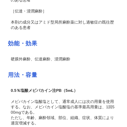
のある患者
［伝達・浸潤麻酔］
本剤の成分又はアミド型局所麻酔薬に対し過敏症の既往歴
のある患者
効能・効果
硬膜外麻酔、伝達麻酔、浸潤麻酔
用法・容量
0.5％塩酸メピバカイン注PB（5mL）
メピバカイン塩酸塩として、通常成人には次の用量を使用
する。なお、メピバカイン塩酸塩の基準最高用量は、1回5
00mgである。
ただし、年齢、麻酔領域、部位、組織、症状、体質により
適宜増減する。