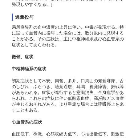
発現しやすくなる。］
過量投与
局所麻酔剤の血中濃度の上昇に伴い、中毒が発現する。特
に誤って血管内に投与した場合には、数分以内に発現する
ことがある。その症状は、主に中枢神経系及び心血管系の
症状としてあらわれる。
徴候、症状
中枢神経系の症状
初期症状として不安、興奮、多弁、口周囲の知覚麻痺、舌
のしびれ、ふらつき、聴覚過敏、耳鳴、視覚障害、振戦等
があらわれる。症状が進行すると意識消失、全身痙攣があ
らわれ、これらの症状に伴い低酸素血症、高炭酸ガス血症
が生じるおそれがある。より重篤な場合には呼吸停止を来
すこともある。
心血管系の症状
血圧低下、徐脈、心筋収縮力低下、心拍出量低下、刺激伝