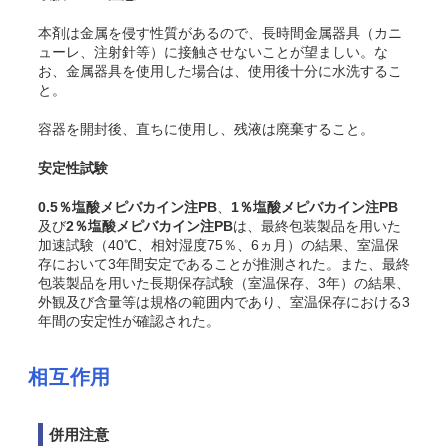
本剤は金属を侵す性質があるので、長時間金属器具（カニ
ューレ、注射針等）に接触させないことが望ましい。な
お、金属器具を使用した場合は、使用後十分に水洗するこ
と。
容器を開封後、直ちに使用し、残液は廃棄すること。
安定性試験
0.5％塩酸メピバカイン注PB
、
1％塩酸メピバカイン注PB
及び
2％塩酸メピバカイン注PB
は、最終包装製品を用いた
加速試験（40℃、相対湿度75％、6ヵ月）の結果、室温保
存において3年間安定であることが推測された。また、最終
包装製品を用いた長期保存試験（室温保存、3年）の結果、
外観及び含量等は規格の範囲内であり、室温保存における3
年間の安定性が確認された。
相互作用
併用注意