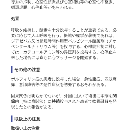
導系の抑制、心室性頻脈及び心室細動等の心室性不整脈、
循環虚脱、心停止等があらわれる。
処置
呼吸を維持し、酸素を十分投与することが重要である。必
要に応じて人工呼吸を行う。振戦や痙攣が著明であれば、
ジアゼパム又は超短時間作用型バルビツール酸製剤（チオ
ペンタールナトリウム等）を投与する。心機能抑制に対し
ては、カテコールアミン等の昇圧剤を投与する。心停止を
来した場合には直ちに心マッサージを開始する。
その他の注意
ポルフィリン症の患者に投与した場合、急性腹症、四肢麻
痺、意識障害等の急性症状を誘発するおそれがある。
因果関係は明らかでないが、外国において術後に本剤を
関
節内
（特に肩関節）に
持続
投与された患者で軟骨融解を発
現したとの報告がある。
取扱上の注意
取扱い上の注意