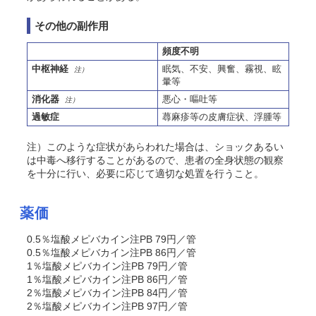
その他の副作用
頻度不明
中枢神経
眠気、不安、興奮、霧視、眩
注）
暈等
消化器
悪心・嘔吐等
注）
過敏症
蕁麻疹等の皮膚症状、浮腫等
注）このような症状があらわれた場合は、ショックあるい
は中毒へ移行することがあるので、患者の全身状態の観察
を十分に行い、必要に応じて適切な処置を行うこと。
薬価
0.5％塩酸メピバカイン注PB 79円／管
0.5％塩酸メピバカイン注PB 86円／管
1％塩酸メピバカイン注PB 79円／管
1％塩酸メピバカイン注PB 86円／管
2％塩酸メピバカイン注PB 84円／管
2％塩酸メピバカイン注PB 97円／管