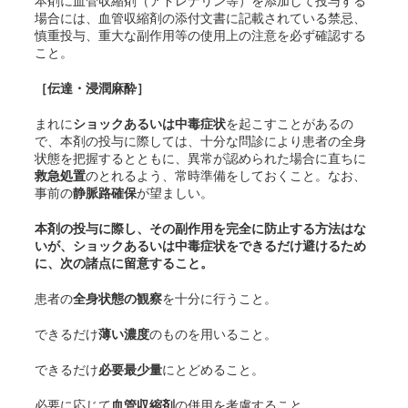
本剤に血管収縮剤（アドレナリン等）を添加して投与する
場合には、血管収縮剤の添付文書に記載されている禁忌、
慎重投与、重大な副作用等の使用上の注意を必ず確認する
こと。
［伝達・浸潤麻酔］
まれに
ショックあるいは中毒症状
を起こすことがあるの
で、本剤の投与に際しては、十分な問診により患者の全身
状態を把握するとともに、異常が認められた場合に直ちに
救急処置
のとれるよう、常時準備をしておくこと。なお、
事前の
静脈路確保
が望ましい。
本剤の投与に際し、その副作用を完全に防止する方法はな
いが、ショックあるいは中毒症状をできるだけ避けるため
に、次の諸点に留意すること。
患者の
全身状態の観察
を十分に行うこと。
できるだけ
薄い濃度
のものを用いること。
できるだけ
必要最少量
にとどめること。
必要に応じて
血管収縮剤
の併用を考慮すること。