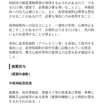
持続性の眼筋運動障害が発現するおそれがあるので、でき
るだけ薄い濃度で、必要最少量を用いることとし、外眼筋
内への注入は避けること。また、血管収縮剤は障害を悪化
させることがあるので、必要な場合にのみ使用すること。
視神経鞘内への誤注入により、一過性の失明、心肺停止を
起こすことがあるので、注射針はできるだけ短く、先の鈍
いものを使用することが望ましい。
本剤に血管収縮剤（アドレナリン等）を添加して投与する
場合には、血管収縮剤の添付文書に記載されている禁忌、
慎重投与、重大な副作用等の使用上の注意を必ず確認する
こと。
慎重投与
［硬膜外麻酔］
中枢神経系疾患
髄膜炎、灰白脊髄炎、脊髄ろう等の患者及び脊髄・脊椎に
腫瘍又は結核等のある患者［硬膜外麻酔により病状が悪化
するおそれがある。］