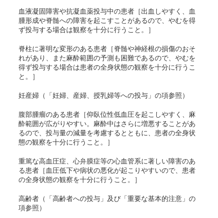
血液凝固障害や抗凝血薬投与中の患者［出血しやすく、血
腫形成や脊髄への障害を起こすことがあるので、やむを得
ず投与する場合は観察を十分に行うこと。］
脊柱に著明な変形のある患者［脊髄や神経根の損傷のおそ
れがあり、また麻酔範囲の予測も困難であるので、やむを
得ず投与する場合は患者の全身状態の観察を十分に行うこ
と。］
妊産婦（「妊婦、産婦、授乳婦等への投与」の項参照）
腹部腫瘤のある患者［仰臥位性低血圧を起こしやすく、麻
酔範囲が広がりやすい。麻酔中はさらに増悪することがあ
るので、投与量の減量を考慮するとともに、患者の全身状
態の観察を十分に行うこと。］
重篤な高血圧症、心弁膜症等の心血管系に著しい障害のあ
る患者［血圧低下や病状の悪化が起こりやすいので、患者
の全身状態の観察を十分に行うこと。］
高齢者（「高齢者への投与」及び「重要な基本的注意」の
項参照）