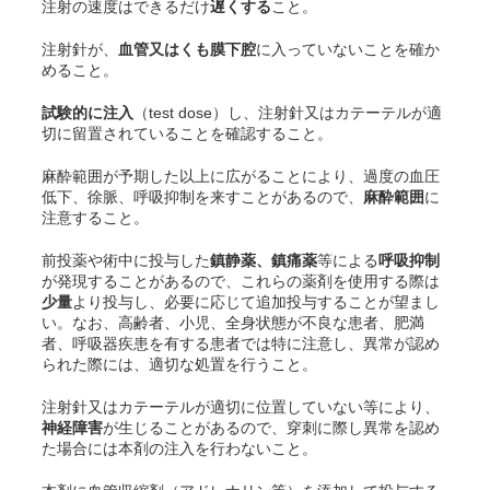
注射の速度はできるだけ
遅くする
こと。
注射針が、
血管又はくも膜下腔
に入っていないことを確か
めること。
試験的に注入
（test dose）し、注射針又はカテーテルが適
切に留置されていることを確認すること。
麻酔範囲が予期した以上に広がることにより、過度の血圧
低下、徐脈、呼吸抑制を来すことがあるので、
麻酔範囲
に
注意すること。
前投薬や術中に投与した
鎮静薬、鎮痛薬
等による
呼吸抑制
が発現することがあるので、これらの薬剤を使用する際は
少量
より投与し、必要に応じて追加投与することが望まし
い。なお、高齢者、小児、全身状態が不良な患者、肥満
者、呼吸器疾患を有する患者では特に注意し、異常が認め
られた際には、適切な処置を行うこと。
注射針又はカテーテルが適切に位置していない等により、
神経障害
が生じることがあるので、穿刺に際し異常を認め
た場合には本剤の注入を行わないこと。