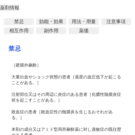
薬剤情報
禁忌
効能・効果
用法・用量
注意事項
相互作用
副作用
薬価
禁忌
［硬膜外麻酔］
大量出血やショック状態の患者［過度の血圧低下が起こる
ことがある。］
注射部位又はその周辺に炎症のある患者［化膿性髄膜炎症
状を起こすことがある。］
敗血症の患者［敗血症性の髄膜炎を生じるおそれがあ
る。］
本剤の成分又はアミド型局所麻酔薬に対し過敏症の既往歴