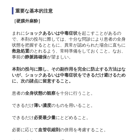
重要な基本的注意
［硬膜外麻酔］
まれに
ショックあるいは中毒症状
を起こすことがあるの
で、本剤の投与に際しては、十分な問診により患者の全身
状態を把握するとともに、異常が認められた場合に直ちに
救急処置
のとれるよう、常時準備をしておくこと。なお、
事前の
静脈路確保
が望ましい。
本剤の投与に際し、その副作用を完全に防止する方法はな
いが、ショックあるいは中毒症状をできるだけ避けるため
に、次の諸点に留意すること。
患者の
全身状態の観察
を十分に行うこと。
できるだけ
薄い濃度
のものを用いること。
できるだけ
必要最少量
にとどめること。
必要に応じて
血管収縮剤
の併用を考慮すること。