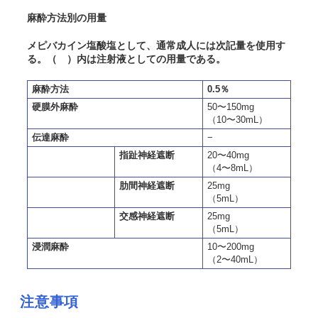
麻酔方法別の用量
メピバカイン塩酸塩として、通常成人には次記量を使用す
る。（ ）内は注射液としての用量である。
麻酔方法
0.5％
硬膜外麻酔
50〜150mg
（10〜30mL）
伝達麻酔
−
指趾神経遮断
20〜40mg
（4〜8mL）
肋間神経遮断
25mg
（5mL）
交感神経遮断
25mg
（5mL）
浸潤麻酔
10〜200mg
（2〜40mL）
注意事項