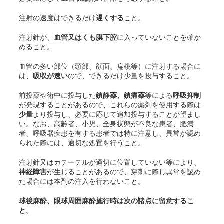
注射の速度はできるだけ
遅くする
こと。
注射針が、
血管又はくも膜下腔
に入っていないことを確か
めること。
血管の多い部位（頭部、顔面、扁桃等）に注射する場合に
は、
吸収が速い
ので、できるだけ少量を投与すること。
前投薬や術中に投与した
鎮静薬、鎮痛薬
等による
呼吸抑制
が発現することがあるので、これらの薬剤を使用する際は
少量
より投与し、必要に応じて追加投与することが望まし
い。なお、高齢者、小児、全身状態が不良な患者、肥満
者、呼吸器疾患を有する患者では特に注意し、異常が認め
られた際には、適切な処置を行うこと。
注射針又はカテーテルが適切に位置していない等により、
神経障害
が生じることがあるので、穿刺に際し異常を認め
た場合には本剤の注入を行わないこと。
球後麻酔、眼球周囲麻酔施行時は次の諸点に留意するこ
と。