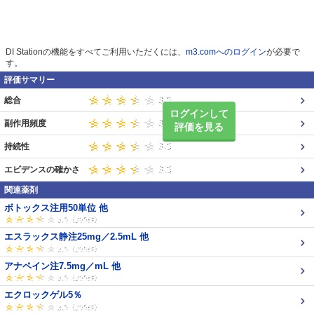
DI Stationの機能をすべてご利用いただくには、
m3.comへのログイン
が必要で
す。
評価サマリー
総合
ログインして
副作用頻度
評価を見る
持続性
エビデンスの確かさ
関連薬剤
ボトックス注用50単位 他
エスラックス静注25mg／2.5mL 他
アナペイン注7.5mg／mL 他
エクロックゲル5％