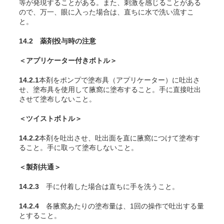
等が発現することがある。また、刺激を感じることがある
ので、万一、眼に入った場合は、直ちに水で洗い流すこ
と。
14.2 薬剤投与時の注意
＜アプリケーター付きボトル＞
14.2.1
本剤
をポンプで塗布具（アプリケーター）に吐出さ
せ、塗布具を使用して腋窩に塗布すること。手に直接吐出
させて塗布しないこと。
＜ツイストボトル＞
14.2.2
本剤を吐出させ、吐出面を直に腋窩につけて塗布す
ること。手に取って塗布しないこと。
＜製剤共通＞
14.2.3
手に付着した場合は直ちに手を洗うこと。
14.2.4
各腋窩あたりの塗布量は、1回の操作で吐出する量
とすること。