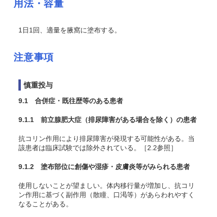
用法・容量
1日1回、適量を腋窩に塗布する。
注意事項
慎重投与
9.1 合併症・既往歴等のある患者
9.1.1 前立腺肥大症（排尿障害がある場合を除く）の患者
抗コリン作用により排尿障害が発現する可能性がある。当
該患者は臨床試験では除外されている。［2.2参照］
9.1.2 塗布部位に創傷や湿疹・皮膚炎等がみられる患者
使用しないことが望ましい。体内移行量が増加し、抗コリ
ン作用に基づく副作用（散瞳、口渇等）があらわれやすく
なることがある。