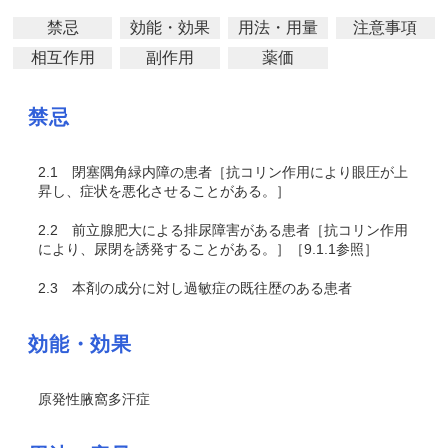
禁忌
効能・効果
用法・用量
注意事項
相互作用
副作用
薬価
禁忌
2.1
閉塞隅角緑内障の患者［抗コリン作用により眼圧が上
昇し、症状を悪化させることがある。］
2.2
前立腺肥大による排尿障害がある患者［抗コリン作用
により、尿閉を誘発することがある。］［9.1.1参照］
2.3
本剤の成分に対し過敏症の既往歴のある患者
効能・効果
原発性腋窩多汗症