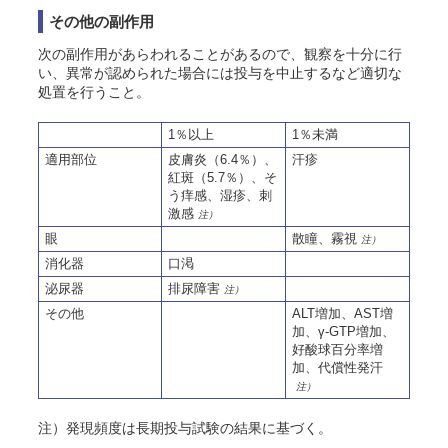
その他の副作用
次の副作用があらわれることがあるので、観察を十分に行
い、異常が認められた場合には投与を中止するなど適切な
処置を行うこと。
1％以上
1％未満
適用部位
皮膚炎（6.4％）、
汗疹
紅斑（5.7％）、そ
う痒感、湿疹、刺
激感
注）
眼
散瞳、霧視
注）
消化器
口渇
泌尿器
排尿障害
注）
その他
ALT増加、AST増
加、γ-GTP増加、
好酸球百分率増
加、代償性発汗
注）
注）発現頻度は長期投与試験の結果に基づく。