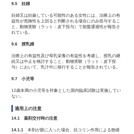
9.5 妊婦
妊婦又は妊娠している可能性のある女性には、治療上の有
益性が危険性を上回ると判断される場合にのみ投与するこ
と。動物実験（ラット：皮下投与）で胎盤通過性が報告さ
れている
。
9.6 授乳婦
治療上の有益性及び母乳栄養の有益性を考慮し、授乳の継
続又は中止を検討すること。動物実験（ラット：皮下投
与）において、乳汁中に移行することが報告されている
。
9.7 小児等
12歳未満の小児等を対象とした国内臨床試験は実施してい
ない。
適用上の注意
14.1 薬剤交付時の注意
14.1.1
本剤が眼に入った場合、抗コリン作用による散瞳