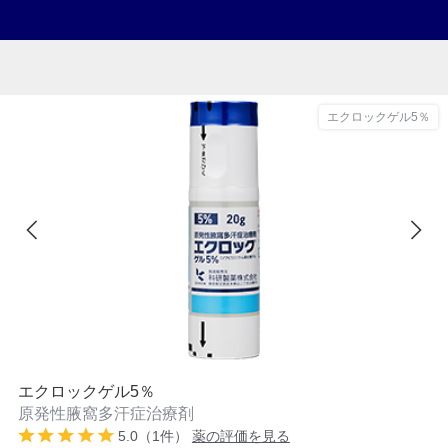
エクロックゲル5％
エクロックゲル5％
原発性腋窩多汗症治療剤
5.0（1件）
薬の評価を見る