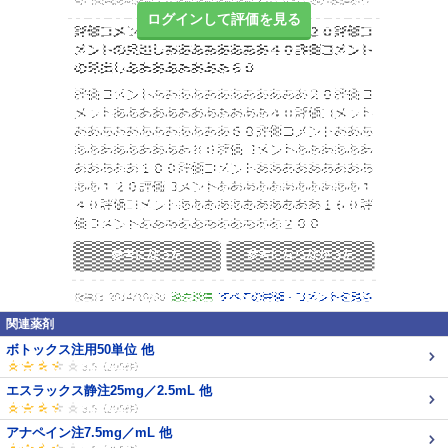
ログインして評価を見る
関連薬剤
ボトックス注用50単位 他
エスラックス静注25mg／2.5mL 他
アナペイン注7.5mg／mL 他