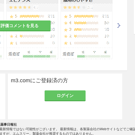
血管収縮薬に対して反応しやすく、心悸亢進、胸痛
て評価コメントを見る
するおそれがある。〕
態をきたし、局所壊死が起こるおそれがある。〕
浸潤、伝達（脊椎麻酔を除く）麻酔時］〔阻血状態
おそれがある。〕
ては脊椎麻酔を除く。
m3.comにご登録済の方
ログイン
麻酔、伝達麻酔、浸潤麻酔、歯科領域における伝達
社薬事日報社
最新情報ではない可能性がございます。 最新情報は、各製薬会社のWebサイトなどでご確
射液として使用する。
ますが、エムスリー、製薬会社が推奨するものではありません。