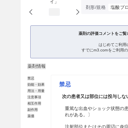
イ」
剤形/規格
塩酸プ
薬剤の評価コメントをご覧
はじめてご利用
すでにm3.comをご利用
薬剤情報
禁忌
禁忌
効能・効果
用法・用量
次の患者又は部位には投与しな
注意事項
相互作用
重篤な出血やショック状態の
副作用
れがある。〕
薬価
注射部位またはその周辺に炎