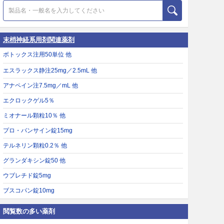
末梢神経系用剤関連薬剤
ボトックス注用50単位 他
エスラックス静注25mg／2.5mL 他
アナペイン注7.5mg／mL 他
エクロックゲル5％
ミオナール顆粒10％ 他
プロ・バンサイン錠15mg
テルネリン顆粒0.2％ 他
グランダキシン錠50 他
ウブレチド錠5mg
ブスコパン錠10mg
閲覧数の多い薬剤