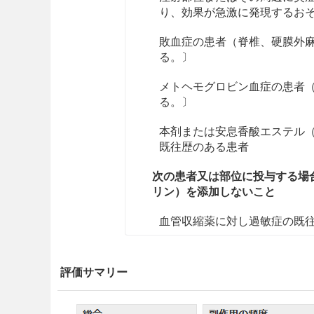
り、効果が急激に発現するお
敗血症の患者（脊椎、硬膜外
る。〕
メトヘモグロビン血症の患者
る。〕
本剤または安息香酸エステル
既往歴のある患者
次の患者又は部位に投与する場
リン）を添加しないこと
血管収縮薬に対し過敏症の既
高血圧、動脈硬化のある患者
る。〕
評価サマリー
心不全のある患者〔血管収縮
る。〕