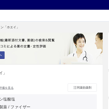
イン「ホエイ」
へ
イ」
同薬効薬剤
評価を見る
ン塩酸塩
製薬 / ファイザー