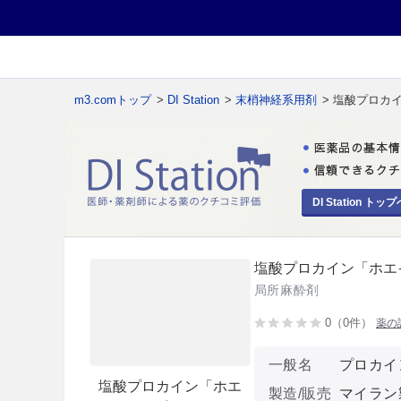
m3.comトップ
>
DI Station
>
末梢神経系用剤
> 塩酸プロカ
DI Station トップ
塩酸プロカイン「ホエ
局所麻酔剤
0（0件）
薬の
一般名
プロカイ
塩酸プロカイン「ホエ
製造/販売
マイラン