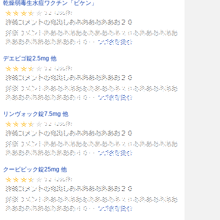
乾燥弱毒生水痘ワクチン「ビケン」
デエビゴ錠2.5mg 他
リンヴォック錠7.5mg 他
クービビック錠25mg 他