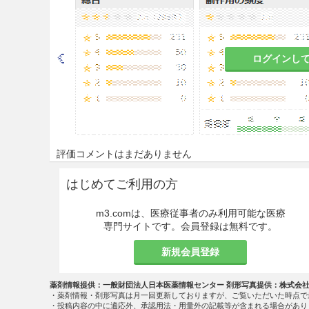
甲状腺機能亢進のある患者〔
等が起こるおそれがある。〕
ログインし
糖尿病の患者〔血糖値が上昇
血管痙攣のある患者〔阻血状
耳、指趾または陰茎の麻酔［
をきたし、局所壊死が起こる
評価コメントはまだありません
ただし、2.−(1)〜(7)につい
はじめてご利用の方
効能・効果
m3.comは、医療従事者のみ利用可能な医療
専門サイトです。会員登録は無料です。
脊椎麻酔（腰椎麻酔）、硬膜外
麻酔・浸潤麻酔
新規会員登録
用法・容量
薬剤情報提供：一般財団法人日本医薬情報センター 剤形写真提供：株式会
・薬剤情報・剤形写真は月一回更新しておりますが、ご覧いただいた時点で
使用に際し、目的濃度の水性注
・投稿内容の中に適応外、承認用法・用量外の記載等が含まれる場合があり