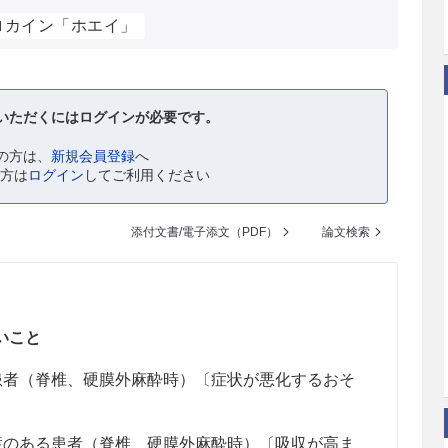
ロカイン「ホエイ」
いただくにはログインが必要です。
の方は、
新規会員登録
へ
の方は
ログイン
してご利用ください
添付文書/電子添文（PDF）
論文検索
いこと
患者（脊椎、硬膜外麻酔時）〔症状が悪化するおそ
症のある患者（脊椎、硬膜外麻酔時）〔吸収が高ま