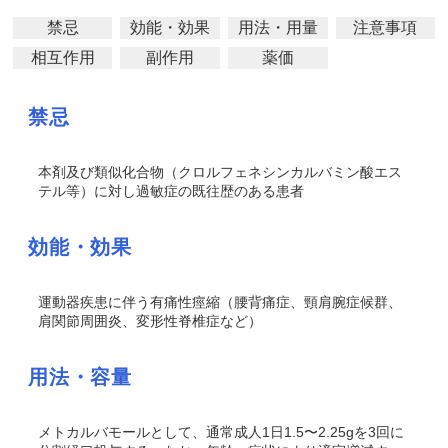
禁忌
効能・効果
用法・用量
注意事項
相互作用
副作用
薬価
禁忌
本剤及び類似化合物（クロルフェネシンカルバミン酸エス
テル等）に対し過敏症の既往歴のある患者
効能・効果
運動器疾患に伴う有痛性痙縮（腰背痛症、頸肩腕症候群、
肩関節周囲炎、変形性脊椎症など）
用法・容量
メトカルバモールとして、通常成人1日1.5〜2.25gを3回に