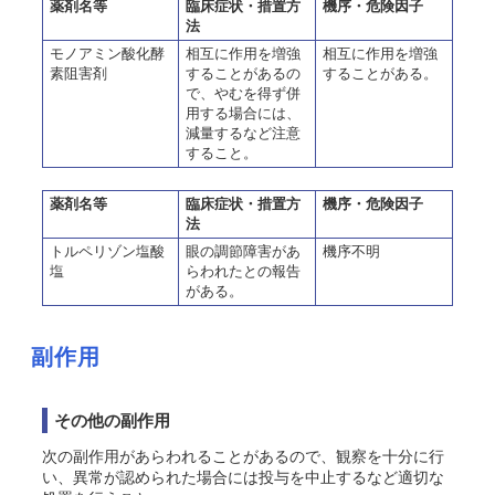
薬剤名等
臨床症状・措置方
機序・危険因子
法
モノアミン酸化酵
相互に作用を増強
相互に作用を増強
素阻害剤
することがあるの
することがある。
で、やむを得ず併
用する場合には、
減量するなど注意
すること。
薬剤名等
臨床症状・措置方
機序・危険因子
法
トルペリゾン塩酸
眼の調節障害があ
機序不明
塩
らわれたとの報告
がある。
副作用
その他の副作用
次の副作用があらわれることがあるので、観察を十分に行
い、異常が認められた場合には投与を中止するなど適切な