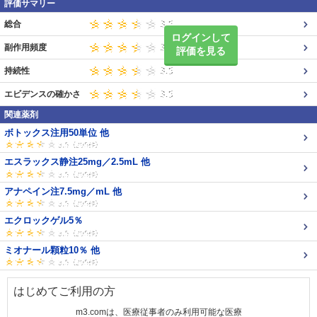
評価サマリー
総合
ログインして
副作用頻度
評価を見る
持続性
エビデンスの確かさ
関連薬剤
ボトックス注用50単位 他
エスラックス静注25mg／2.5mL 他
アナペイン注7.5mg／mL 他
エクロックゲル5％
ミオナール顆粒10％ 他
はじめてご利用の方
m3.comは、医療従事者のみ利用可能な医療