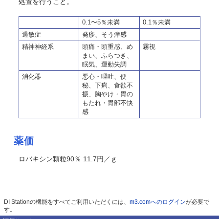
処置を行うこと。
0.1〜5％未満
0.1％未満
過敏症
発疹、そう痒感
精神神経系
頭痛・頭重感、め
霧視
まい、ふらつき、
眠気、運動失調
消化器
悪心・嘔吐、便
秘、下痢、食欲不
振、胸やけ・胃の
もたれ・胃部不快
感
薬価
ロバキシン顆粒90％ 11.7円／ｇ
DI Stationの機能をすべてご利用いただくには、
m3.comへのログイン
が必要で
す。