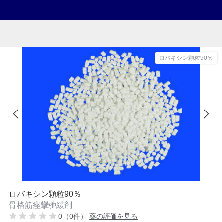
ロバキシン顆粒90％
ロバキシン顆粒90％
骨格筋痙攣弛緩剤
0（0件）
薬の評価を見る