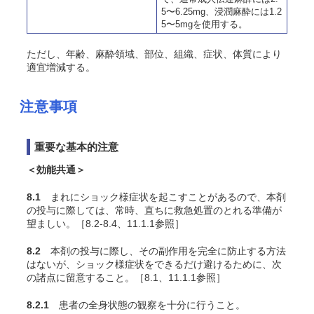
5〜6.25mg、浸潤麻酔には1.2
5〜5mgを使用する。
ただし、年齢、麻酔領域、部位、組織、症状、体質により
適宜増減する。
注意事項
重要な基本的注意
＜効能共通＞
8.1
まれにショック様症状を起こすことがあるので、本剤
の投与に際しては、常時、直ちに救急処置のとれる準備が
望ましい。［8.2-8.4、11.1.1参照］
8.2
本剤の投与に際し、その副作用を完全に防止する方法
はないが、ショック様症状をできるだけ避けるために、次
の諸点に留意すること。［8.1、11.1.1参照］
8.2.1
患者の全身状態の観察を十分に行うこと。