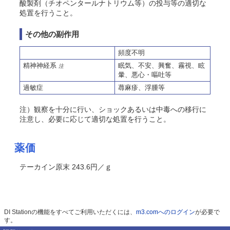
酸製剤（チオペンタールナトリウム等）の投与等の適切な
処置を行うこと。
その他の副作用
頻度不明
精神神経系
眠気、不安、興奮、霧視、眩
注
暈、悪心・嘔吐等
過敏症
蕁麻疹、浮腫等
注）観察を十分に行い、ショックあるいは中毒への移行に
注意し、必要に応じて適切な処置を行うこと。
薬価
テーカイン原末 243.6円／ｇ
DI Stationの機能をすべてご利用いただくには、
m3.comへのログイン
が必要で
す。