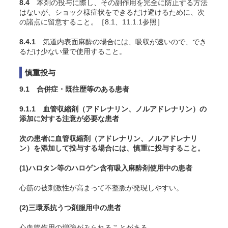
8.4
本剤の投与に際し、その副作用を完全に防止する方法
はないが、ショック様症状をできるだけ避けるために、次
の諸点に留意すること。［8.1、11.1.1参照］
8.4.1
気道内表面麻酔の場合には、吸収が速いので、でき
るだけ少ない量で使用すること。
慎重投与
9.1 合併症・既往歴等のある患者
9.1.1 血管収縮剤（アドレナリン、ノルアドレナリン）の
添加に対する注意が必要な患者
次の患者に血管収縮剤（アドレナリン、ノルアドレナリ
ン）を添加して投与する場合には、慎重に投与すること。
(1)
ハロタン等のハロゲン含有吸入麻酔剤使用中の患者
心筋の被刺激性が高まって不整脈が発現しやすい。
(2)
三環系抗うつ剤服用中の患者
心血管作用の増強がみられることがある。