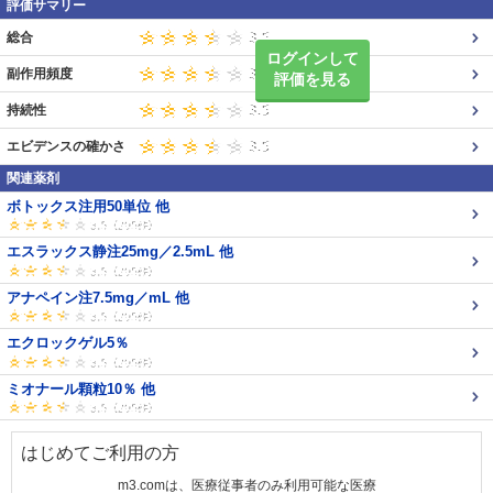
評価サマリー
総合
ログインして
副作用頻度
評価を見る
持続性
エビデンスの確かさ
関連薬剤
ボトックス注用50単位 他
エスラックス静注25mg／2.5mL 他
アナペイン注7.5mg／mL 他
エクロックゲル5％
ミオナール顆粒10％ 他
はじめてご利用の方
m3.comは、医療従事者のみ利用可能な医療