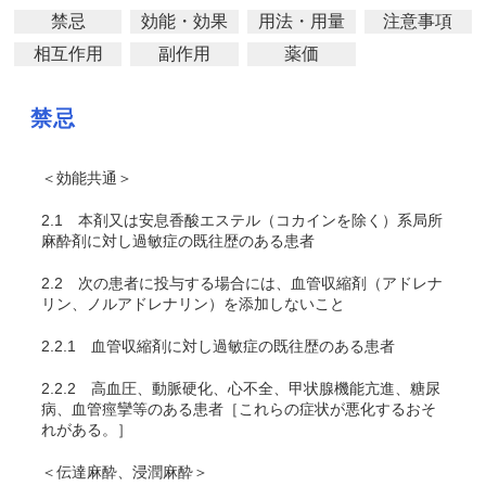
禁忌
効能・効果
用法・用量
注意事項
相互作用
副作用
薬価
禁忌
＜効能共通＞
2.1
本剤又は安息香酸エステル（コカインを除く）系局所
麻酔剤に対し過敏症の既往歴のある患者
2.2
次の患者に投与する場合には、血管収縮剤（アドレナ
リン、ノルアドレナリン）を添加しないこと
2.2.1
血管収縮剤に対し過敏症の既往歴のある患者
2.2.2
高血圧、動脈硬化、心不全、甲状腺機能亢進、糖尿
病、血管痙攣等のある患者［これらの症状が悪化するおそ
れがある。］
＜伝達麻酔、浸潤麻酔＞