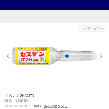
セスデン注7.5mg
セスデン注7.5mg
鎮痙・鎮痛剤
0（0件）
薬の評価を見る