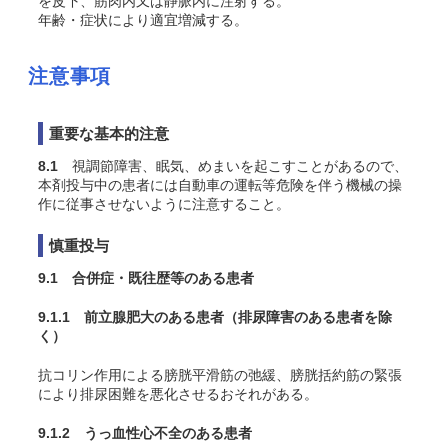
を皮下、筋肉内又は静脈内に注射する。
年齢・症状により適宜増減する。
注意事項
重要な基本的注意
8.1
視調節障害、眠気、めまいを起こすことがあるので、
本剤投与中の患者には自動車の運転等危険を伴う機械の操
作に従事させないように注意すること。
慎重投与
9.1 合併症・既往歴等のある患者
9.1.1 前立腺肥大のある患者（排尿障害のある患者を除
く）
抗コリン作用による膀胱平滑筋の弛緩、膀胱括約筋の緊張
により排尿困難を悪化させるおそれがある。
9.1.2 うっ血性心不全のある患者