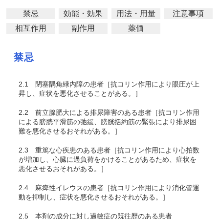
禁忌
効能・効果
用法・用量
注意事項
相互作用
副作用
薬価
禁忌
2.1
閉塞隅角緑内障の患者［抗コリン作用により眼圧が上
昇し、症状を悪化させることがある。］
2.2
前立腺肥大による排尿障害のある患者［抗コリン作用
による膀胱平滑筋の弛緩、膀胱括約筋の緊張により排尿困
難を悪化させるおそれがある。］
2.3
重篤な心疾患のある患者［抗コリン作用により心拍数
が増加し、心臓に過負荷をかけることがあるため、症状を
悪化させるおそれがある。］
2.4
麻痺性イレウスの患者［抗コリン作用により消化管運
動を抑制し、症状を悪化させるおそれがある。］
2.5
本剤の成分に対し過敏症の既往歴のある患者