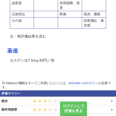
泌尿器
排尿困難、尿
意
注射部位
疼痛
発赤、腫脹
その他
顔面潮紅、倦
怠感
注：再評価結果を含む
薬価
セスデン注7.5mg 89円／管
DI Stationの機能をすべてご利用いただくには、
m3.comへのログイン
が必要で
す。
評価サマリー
総合
ログインして
副作用頻度
評価を見る