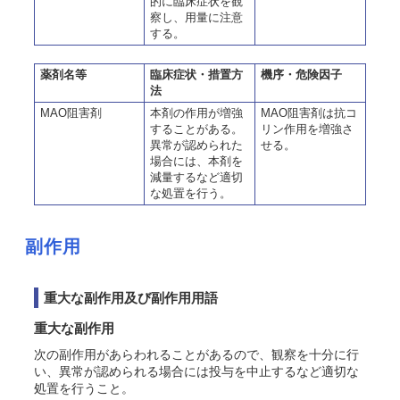
的に臨床症状を観
察し、用量に注意
する。
薬剤名等
臨床症状・措置方
機序・危険因子
法
MAO阻害剤
本剤の作用が増強
MAO阻害剤は抗コ
することがある。
リン作用を増強さ
異常が認められた
せる。
場合には、本剤を
減量するなど適切
な処置を行う。
副作用
重大な副作用及び副作用用語
重大な副作用
次の副作用があらわれることがあるので、観察を十分に行
い、異常が認められる場合には投与を中止するなど適切な
処置を行うこと。