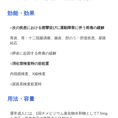
効能・効果
○次の疾患における痙攣並びに運動障害に伴う疼痛の緩解
胃炎、胃・十二指腸潰瘍、腸炎、胆のう・胆道疾患、尿路
結石
○膵炎に起因する疼痛の緩解
○消化管検査時の前処置
内視鏡検査、X線検査
○尿路系検査処置時
用法・容量
通常成人には、1回チメピジウム臭化物水和物として7.5mg