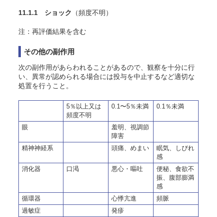
11.1.1 ショック
（頻度不明）
注：再評価結果を含む
その他の副作用
次の副作用があらわれることがあるので、観察を十分に行
い、異常が認められる場合には投与を中止するなど適切な
処置を行うこと。
5％以上又は
0.1〜5％未満
0.1％未満
頻度不明
眼
羞明、視調節
障害
精神神経系
頭痛、めまい
眠気、しびれ
感
消化器
口渇
悪心・嘔吐
便秘、食欲不
振、腹部膨満
感
循環器
心悸亢進
頻脈
過敏症
発疹