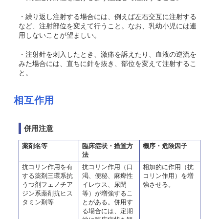
・繰り返し注射する場合には、例えば左右交互に注射する
など、注射部位を変えて行うこと。なお、乳幼小児には連
用しないことが望ましい。
・注射針を刺入したとき、激痛を訴えたり、血液の逆流を
みた場合には、直ちに針を抜き、部位を変えて注射するこ
と。
相互作用
併用注意
薬剤名等
臨床症状・措置方
機序・危険因子
法
抗コリン作用を有
抗コリン作用（口
相加的に作用（抗
する薬剤三環系抗
渇、便秘、麻痺性
コリン作用）を増
うつ剤フェノチア
イレウス、尿閉
強させる。
ジン系薬剤抗ヒス
等）が増強するこ
タミン剤等
とがある。併用す
る場合には、定期