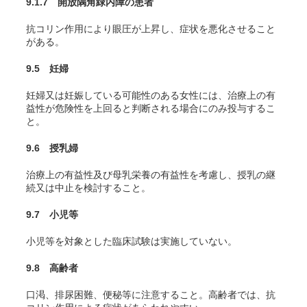
9.1.7 開放隅角緑内障の患者
抗コリン作用により眼圧が上昇し、症状を悪化させること
がある。
9.5 妊婦
妊婦又は妊娠している可能性のある女性には、治療上の有
益性が危険性を上回ると判断される場合にのみ投与するこ
と。
9.6 授乳婦
治療上の有益性及び母乳栄養の有益性を考慮し、授乳の継
続又は中止を検討すること。
9.7 小児等
小児等を対象とした臨床試験は実施していない。
9.8 高齢者
口渇、排尿困難、便秘等に注意すること。高齢者では、抗