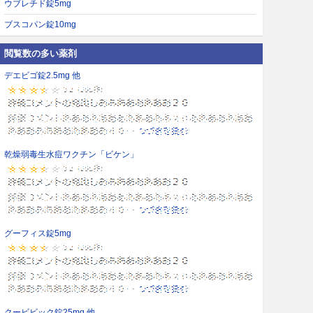
ウブレチド錠5mg
ブスコパン錠10mg
閲覧数の多い薬剤
デエビゴ錠2.5mg 他
乾燥弱毒生水痘ワクチン「ビケン」
グーフィス錠5mg
クービビック錠25mg 他