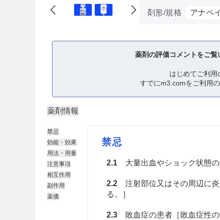
剤形/規格
アナペイ
薬剤の評価コメントをご覧
はじめてご利用
すでにm3.comをご利用
薬剤情報
禁忌
禁忌
効能・効果
用法・用量
2.1
大量出血やショック状態の
注意事項
相互作用
2.2
注射部位又はその周辺に炎
副作用
る。］
薬価
2.3
敗血症の患者［敗血症性の