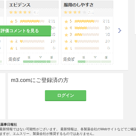
て評価コメントを見る
身麻酔と同様に患者の全身管理が必要であるので、
身状態を把握しておくこと。［8.2、11.1参照］
毒症状を起こすことがあるので、本剤の投与に際し
とれる準備をしておくとともに、予め静脈路の確保
m3.comにご登録済の方
徐脈等の副作用があらわれやすく、麻酔範囲が高位
ることがあるので、本剤の投与に際しては、以下の
ログイン
場合、過度の血圧低下、徐脈、呼吸抑制さらには
で、必要最少量を投与するとともに、麻酔高に十分
社薬事日報社
最新情報ではない可能性がございます。 最新情報は、各製薬会社のWebサイトなどでご確
タルサイン（血圧、心拍数、呼吸数等）及び動脈
ますが、エムスリー、製薬会社が推奨するものではありません。