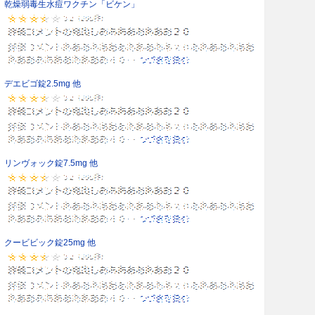
乾燥弱毒生水痘ワクチン「ビケン」
デエビゴ錠2.5mg 他
リンヴォック錠7.5mg 他
クービビック錠25mg 他