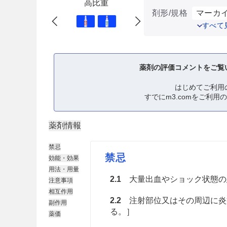
高比重
剤形/規格
マーカイ
すべて
薬剤の評価コメントをご覧
はじめてご利用
すでにm3.comをご利用
薬剤情報
禁忌
禁忌
効能・効果
用法・用量
2.1
大量出血やショック状態の
注意事項
相互作用
2.2
注射部位又はその周辺に炎
副作用
る。］
薬価