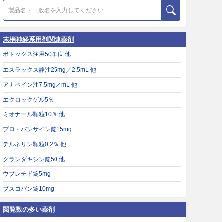
末梢神経系用剤関連薬剤
ボトックス注用50単位 他
エスラックス静注25mg／2.5mL 他
アナペイン注7.5mg／mL 他
エクロックゲル5％
ミオナール顆粒10％ 他
プロ・バンサイン錠15mg
テルネリン顆粒0.2％ 他
グランダキシン錠50 他
ウブレチド錠5mg
ブスコパン錠10mg
閲覧数の多い薬剤