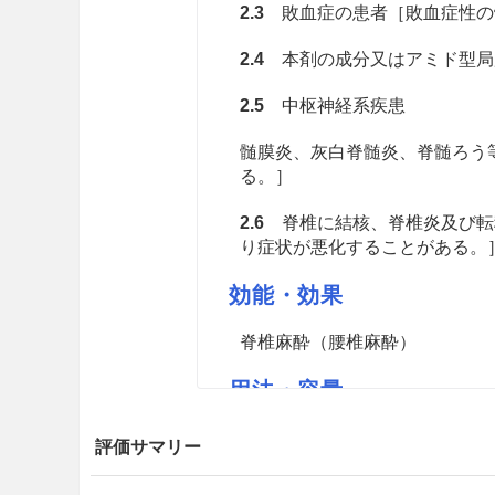
2.3
敗血症の患者［敗血症性の
2.4
本剤の成分又はアミド型局
2.5
中枢神経系疾患
髄膜炎、灰白脊髄炎、脊髄ろう
る。］
2.6
脊椎に結核、脊椎炎及び転
り症状が悪化することがある。
効能・効果
脊椎麻酔（腰椎麻酔）
用法・容量
通常、成人にはブピバカイン塩酸
評価サマリー
L）を脊髄クモ膜下腔に注入す
状、体質に応じ適宜増減するが、