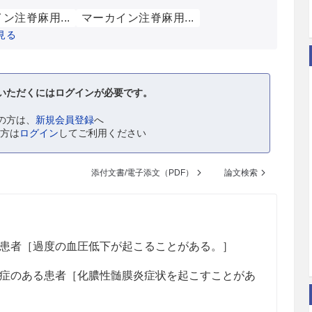
ン注脊麻用...
マーカイン注脊麻用...
見る
いただくにはログインが必要です。
の方は、
新規会員登録
へ
の方は
ログイン
してご利用ください
添付文書/電子添文（PDF）
論文検索
患者［過度の血圧低下が起こることがある。］
症のある患者［化膿性髄膜炎症状を起こすことがあ