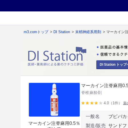
m3.comトップ
>
DI Station
>
末梢神経系用剤
> マーカイン注
DI Station トップ
マーカイン注脊麻用0.
脊椎麻酔剤
4.0（1件）
薬
一般名
ブピバカ
マーカイン注脊麻用0.5％
製造/販売
サンドファ