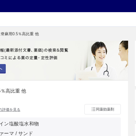
脊麻用0.5％高比重 他
へ
5％高比重 他
同薬効薬剤
の評価を見る
イン塩酸塩水和物
ーマ / サンド