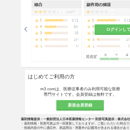
注意事項
重要な基本的注意
ログインし
8.1
本剤の投与に際しては、全
検査、問診等により予め患者の全
8.2
まれにショックあるいは中
ては、常時、直ちに救急処置の
を行うこと。［8.1、11.1参照］
はじめてご利用の方
8.3
脊椎麻酔により血圧低下、
に及ぶと重篤な副作用につなが
m3.comは、医療従事者のみ利用可能な医療
点に十分留意すること。
専門サイトです。会員登録は無料です。
8.3.1
麻酔範囲が高位に及んだ
新規会員登録
心停止となるおそれがあるの
注意すること。
薬剤情報提供：一般財団法人日本医薬情報センター 剤形写真提供：株式会
・薬剤情報・剤形写真は月一回更新しておりますが、ご覧いただいた時点で
8.3.2
麻酔中は、連続的にバイ
・投稿内容の中に適応外、承認用法・用量外の記載等が含まれる場合があり