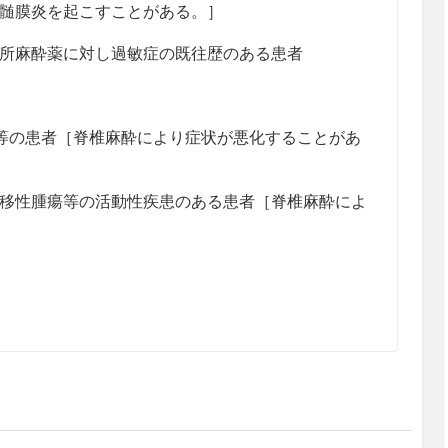
髄膜炎を起こすことがある。］
所麻酔薬に対し過敏症の既往歴のある患者
等の患者［脊椎麻酔により症状が悪化することがあ
移性腫瘍等の活動性疾患のある患者［脊椎麻酔によ
］
塩水和物（無水物として）1回10〜20mg（2〜4m
る。なお、年齢、身長、麻酔領域、部位、組織、症
1回20mg（4mL）を超えないこと。