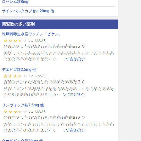
ロゼレム錠8mg
サインバルタカプセル20mg 他
閲覧数の多い薬剤
乾燥弱毒生水痘ワクチン「ビケン」
デエビゴ錠2.5mg 他
リンヴォック錠7.5mg 他
クービビック錠25mg 他