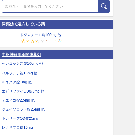
同薬効で処方している薬
ドグマチール錠100mg 他
中枢神経用薬関連薬剤
セレコックス錠100mg 他
ベルソムラ錠15mg 他
ルネスタ錠1mg 他
エビリファイOD錠3mg 他
デエビゴ錠2.5mg 他
ジェイゾロフト錠25mg 他
トレリーフOD錠25mg
レクサプロ錠10mg