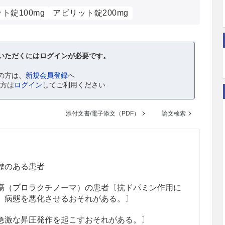
ト錠100mg
アビリット錠200mg
いただくにはログインが必要です。
の方は、
新規会員登録
へ
の方は
ログイン
してご利用ください
添付文書/電子添文（PDF）
論文検索
歴のある患者
瘍（プロラクチノーマ）の患者〔抗ドパミン作用に
、病態を悪化させるおそれがある。〕
急激な昇圧発作を起こすおそれがある。〕