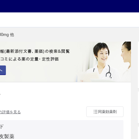
0mg 他
へ
他
同薬効薬剤
の評価を見る
ド
友製薬