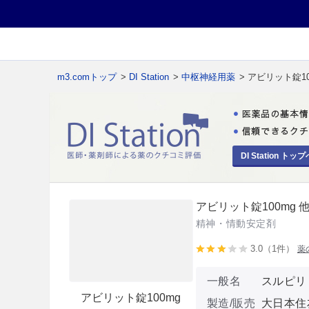
m3.comトップ
>
DI Station
>
中枢神経用薬
> アビリット錠10
DI Station トップ
アビリット錠100mg 
精神・情動安定剤
3.0（1件）
薬
一般名
スルピリ
アビリット錠100mg
製造/販売
大日本住