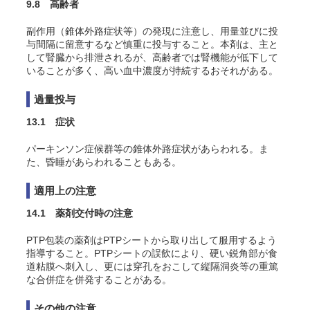
9.8 高齢者
副作用（錐体外路症状等）の発現に注意し、用量並びに投
与間隔に留意するなど慎重に投与すること。本剤は、主と
して腎臓から排泄されるが、高齢者では腎機能が低下して
いることが多く、高い血中濃度が持続するおそれがある。
過量投与
13.1 症状
パーキンソン症候群等の錐体外路症状があらわれる。ま
た、昏睡があらわれることもある。
適用上の注意
14.1 薬剤交付時の注意
PTP包装の薬剤はPTPシートから取り出して服用するよう
指導すること。PTPシートの誤飲により、硬い鋭角部が食
道粘膜へ刺入し、更には穿孔をおこして縦隔洞炎等の重篤
な合併症を併発することがある。
その他の注意