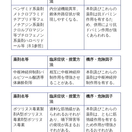
法
ベンザミド系薬剤
内分泌機能異常、
本剤及びこれらの
メトクロプラミド
錐体外路症状が発
薬剤は抗ドパミン
チアプリド等フェ
現しやすくなる。
作用を有するた
ノチアジン系薬剤
め、併用により抗
クロルプロマジン
ドパミン作用が強
等ブチロフェノン
くあらわれる。
系薬剤ハロペリド
ール等［8.1参照］
薬剤名等
臨床症状・措置方
機序・危険因子
法
中枢神経抑制剤バ
相互に中枢神経抑
本剤及びこれらの
ルビツール酸誘導
制作用を増強させ
薬剤は中枢神経抑
体麻酔剤等
ることがある。
制作用を有する。
薬剤名等
臨床症状・措置方
機序・危険因子
法
ボツリヌス毒素製
過剰な筋弛緩があ
本剤及びこれらの
剤A型ボツリヌス
らわれるおそれが
薬剤は、ともに筋
毒素B型ボツリヌ
あり、嚥下障害等
弛緩作用を有する
ス毒素
の発現が高まるお
ため作用が増強さ
それがある。
れるおそれがあ