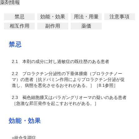
薬剤情報
禁忌
効能・効果
用法・用量
注意事項
相互作用
副作用
薬価
禁忌
2.1
本剤の成分に対し過敏症の既往歴のある患者
2.2
プロラクチン分泌性の下垂体腫瘍（プロラクチノー
マ）の患者［抗ドパミン作用によりプロラクチン分泌が促
進し、病態を悪化させるおそれがある。］［8.1参照］
2.3
褐色細胞腫又はパラガングリオーマの疑いのある患者
［急激な昇圧発作を起こすおそれがある。］
効能・効果
○統合失調症