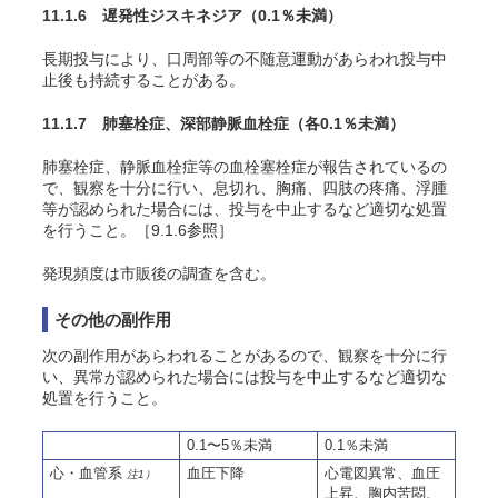
11.1.6 遅発性ジスキネジア
（0.1％未満）
長期投与により、口周部等の不随意運動があらわれ投与中
止後も持続することがある。
11.1.7 肺塞栓症、深部静脈血栓症
（各0.1％未満）
肺塞栓症、静脈血栓症等の血栓塞栓症が報告されているの
で、観察を十分に行い、息切れ、胸痛、四肢の疼痛、浮腫
等が認められた場合には、投与を中止するなど適切な処置
を行うこと。［9.1.6参照］
発現頻度は市販後の調査を含む。
その他の副作用
次の副作用があらわれることがあるので、観察を十分に行
い、異常が認められた場合には投与を中止するなど適切な
処置を行うこと。
0.1〜5％未満
0.1％未満
心・血管系
血圧下降
心電図異常、血圧
注1）
上昇、胸内苦悶、