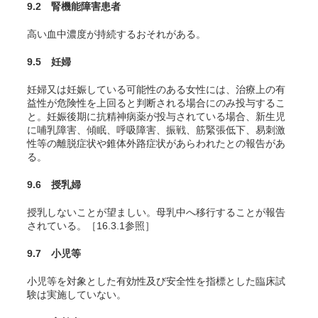
9.2 腎機能障害患者
高い血中濃度が持続するおそれがある。
9.5 妊婦
妊婦又は妊娠している可能性のある女性には、治療上の有
益性が危険性を上回ると判断される場合にのみ投与するこ
と。妊娠後期に抗精神病薬が投与されている場合、新生児
に哺乳障害、傾眠、呼吸障害、振戦、筋緊張低下、易刺激
性等の離脱症状や錐体外路症状があらわれたとの報告があ
る。
9.6 授乳婦
授乳しないことが望ましい。母乳中へ移行することが報告
されている。［16.3.1参照］
9.7 小児等
小児等を対象とした有効性及び安全性を指標とした臨床試
験は実施していない。