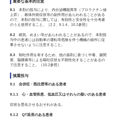
重要な基本的注意
8.1
本剤の投与により、内分泌機能異常（プロラクチン値
上昇）、錐体外路症状等の副作用があらわれることがある
ので、本剤の投与に際しては、有効性と安全性を十分考慮
のうえ使用すること。［2.2、9.1.4、10.2参照］
8.2
眠気、めまい等があらわれることがあるので、本剤投
与中の患者には自動車の運転等危険を伴う機械の操作に従
事させないように注意すること。
8.3
制吐作用を有するため、他の薬剤に基づく中毒、腸閉
塞、脳腫瘍等による嘔吐症状を不顕性化することがあるの
で注意すること。［10.2参照］
慎重投与
9.1 合併症・既往歴等のある患者
9.1.1 心・血管疾患、低血圧又はそれらの疑いのある患者
症状を悪化させるおそれがある。
9.1.2 QT延長のある患者