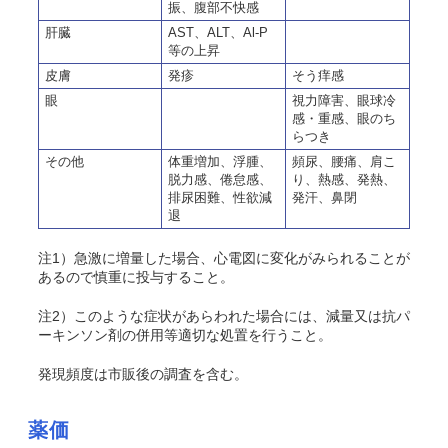
振、腹部不快感
肝臓
AST、ALT、Al-P
等の上昇
皮膚
発疹
そう痒感
眼
視力障害、眼球冷
感・重感、眼のち
らつき
その他
体重増加、浮腫、
頻尿、腰痛、肩こ
脱力感、倦怠感、
り、熱感、発熱、
排尿困難、性欲減
発汗、鼻閉
退
注1）急激に増量した場合、心電図に変化がみられることが
あるので慎重に投与すること。
注2）このような症状があらわれた場合には、減量又は抗パ
ーキンソン剤の併用等適切な処置を行うこと。
発現頻度は市販後の調査を含む。
薬価