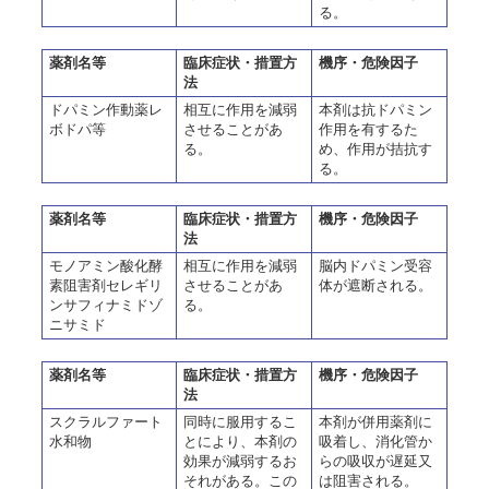
る。
薬剤名等
臨床症状・措置方
機序・危険因子
法
ドパミン作動薬レ
相互に作用を減弱
本剤は抗ドパミン
ボドパ等
させることがあ
作用を有するた
る。
め、作用が拮抗す
る。
薬剤名等
臨床症状・措置方
機序・危険因子
法
モノアミン酸化酵
相互に作用を減弱
脳内ドパミン受容
素阻害剤セレギリ
させることがあ
体が遮断される。
ンサフィナミドゾ
る。
ニサミド
薬剤名等
臨床症状・措置方
機序・危険因子
法
スクラルファート
同時に服用するこ
本剤が併用薬剤に
水和物
とにより、本剤の
吸着し、消化管か
効果が減弱するお
らの吸収が遅延又
それがある。この
は阻害される。