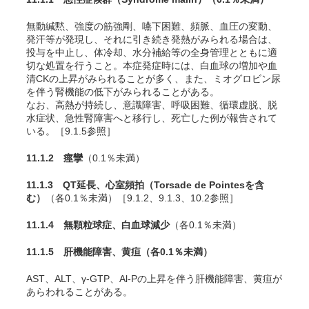
無動緘黙、強度の筋強剛、嚥下困難、頻脈、血圧の変動、
発汗等が発現し、それに引き続き発熱がみられる場合は、
投与を中止し、体冷却、水分補給等の全身管理とともに適
切な処置を行うこと。本症発症時には、白血球の増加や血
清CKの上昇がみられることが多く、また、ミオグロビン尿
を伴う腎機能の低下がみられることがある。
なお、高熱が持続し、意識障害、呼吸困難、循環虚脱、脱
水症状、急性腎障害へと移行し、死亡した例が報告されて
いる。［9.1.5参照］
11.1.2 痙攣
（0.1％未満）
11.1.3 QT延長、心室頻拍（Torsade de Pointesを含
む）
（各0.1％未満）［9.1.2、9.1.3、10.2参照］
11.1.4 無顆粒球症、白血球減少
（各0.1％未満）
11.1.5 肝機能障害、黄疸
（各0.1％未満）
AST、ALT、γ-GTP、Al-Pの上昇を伴う肝機能障害、黄疸が
あらわれることがある。