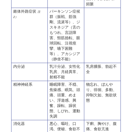
頻脈
錐体外路症状
パーキンソン症候
注
群（振戦、筋強
2）
剛、流涎等）、ジ
スキネジア（舌の
もつれ、言語障
害、頸筋捻転、眼
球回転、注視痙
攣、嚥下困難
等）、アカシジア
（静坐不能）
内分泌
乳汁分泌、女性化
乳房腫脹、勃起不
乳房、月経異常、
全
射精不能
精神神経系
睡眠障害、不穏、
物忘れ、ぼんや
焦燥感、眠気、頭
り、徘徊、多動、
痛、頭重、めま
抑制欠如、無欲状
い、浮遊感、興
態
奮、躁転、躁状
態、しびれ、運動
失調
消化器
悪心、嘔吐、口
下痢、胸やけ、腹
渇、便秘、食欲不
痛、食欲亢進