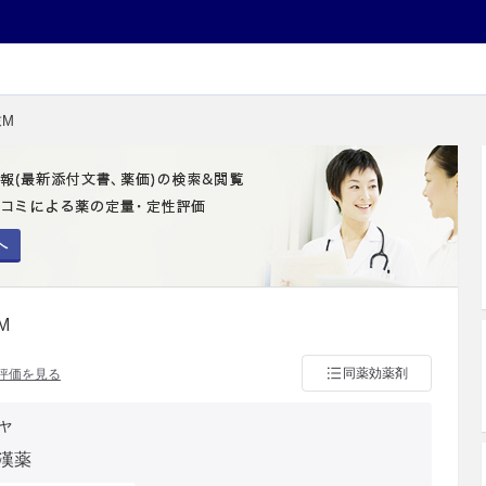
末M
へ
M
同薬効薬剤
評価を見る
ャ
漢薬