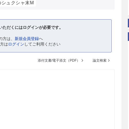
のシュクシャ末M
いただくにはログインが必要です。
の方は、
新規会員登録
へ
の方は
ログイン
してご利用ください
添付文書/電子添文（PDF）
論文検索