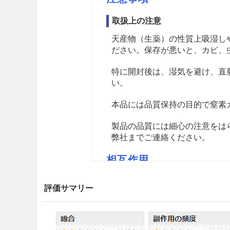
取扱上の注意
天産物（生薬）の性質上吸湿し
ださい。保存が悪いと、カビ、
特に開封後は、湿気を避け、直
い。
本品には品質保持の目的で窒素
製品の品質には細心の注意をは
弊社までご連絡ください。
相互作用
副作用
評価サマリー
薬価
ウチダのシュクシャ末M 5.59円