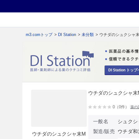
m3.comトップ
>
DI Station
>
未分類
> ウチダのシュクシャ
DI Station トップ
ウチダのシュクシャ末
0（0件）
薬の
一般名
シュクシ
製造/販売
ウチダ和
ウチダのシュクシャ末M