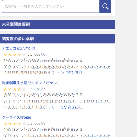
未分類関連薬剤
閲覧数の多い薬剤
デエビゴ錠2.5mg 他
乾燥弱毒生水痘ワクチン「ビケン」
グーフィス錠5mg