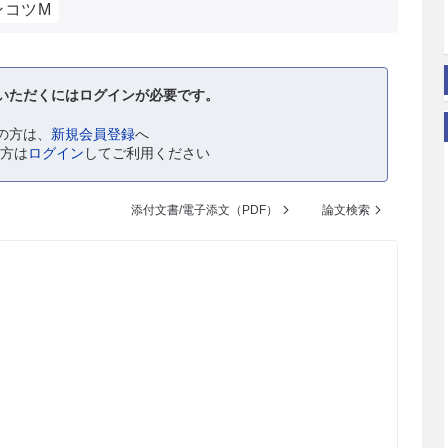
ンコツM
いただくにはログインが必要です。
の方は、
新規会員登録
へ
の方は
ログイン
してご利用ください
添付文書/電子添文（PDF）
論文検索