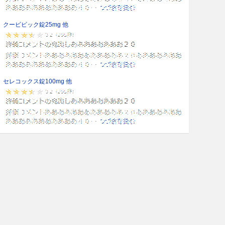
クービビック錠25mg 他
セレコックス錠100mg 他