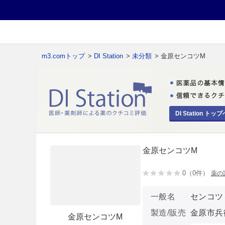
m3.comトップ
>
DI Station
>
未分類
> 金原センコツM
DI Station トップ
金原センコツM
0（0件）
薬の
一般名
センコツ
製造/販売
金原市兵
金原センコツM