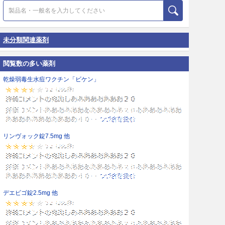
未分類関連薬剤
閲覧数の多い薬剤
乾燥弱毒生水痘ワクチン「ビケン」
リンヴォック錠7.5mg 他
デエビゴ錠2.5mg 他