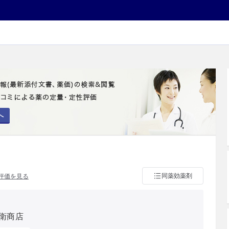
へ
同薬効薬剤
評価を見る
衛商店