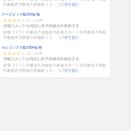
クービビック錠25mg 他
セレコックス錠100mg 他