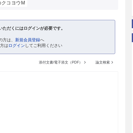
のクコヨウM
いただくにはログインが必要です。
の方は、
新規会員登録
へ
の方は
ログイン
してご利用ください
添付文書/電子添文（PDF）
論文検索