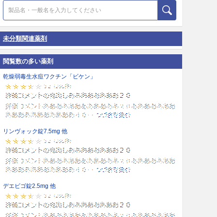
未分類関連薬剤
閲覧数の多い薬剤
乾燥弱毒生水痘ワクチン「ビケン」
リンヴォック錠7.5mg 他
デエビゴ錠2.5mg 他