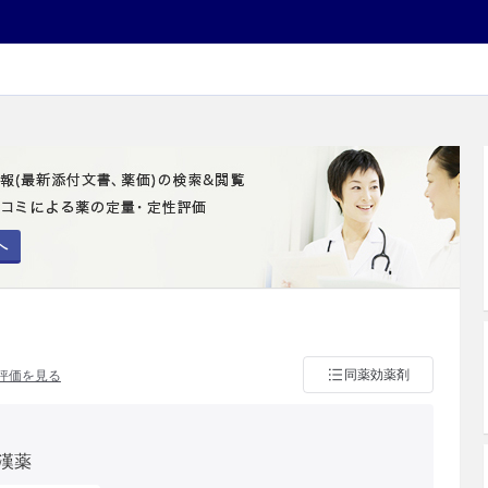
へ
同薬効薬剤
評価を見る
漢薬