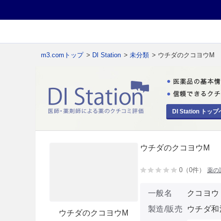
m3.comトップ
>
DI Station
>
未分類
> ウチダのクコヨウM
DI Station トップ
ウチダのクコヨウM
0（0件）
薬の
一般名
クコヨウ
製造/販売
ウチダ和
ウチダのクコヨウM