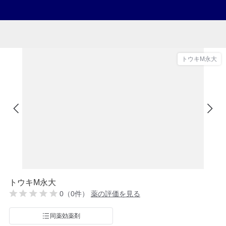
トウキM永大
トウキM永大
0（0件）
薬の評価を見る
同薬効薬剤