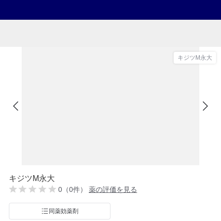
キジツM永大
キジツM永大
0（0件）
薬の評価を見る
同薬効薬剤