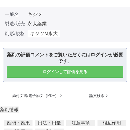
一般名
キジツ
製造/販売
永大薬業
剤形/規格
キジツM永大
薬剤の評価コメントをご覧いただくにはログインが必要
です。
ログインして評価を見る
添付文書/電子添文（PDF）
論文検索
薬剤情報
効能・効果
用法・用量
注意事項
相互作用