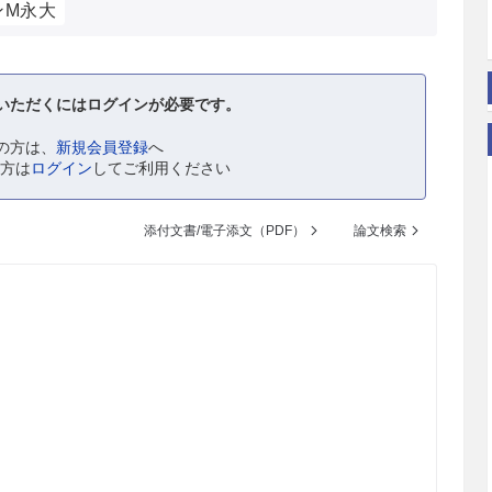
ンM永大
いただくにはログインが必要です。
の方は、
新規会員登録
へ
の方は
ログイン
してご利用ください
添付文書/電子添文（PDF）
論文検索