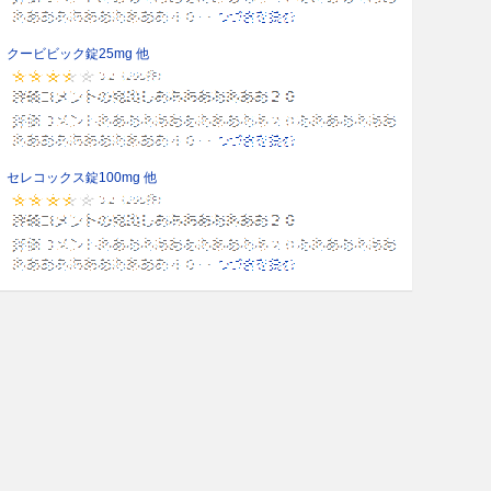
クービビック錠25mg 他
セレコックス錠100mg 他