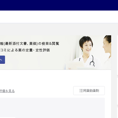
へ
同薬効薬剤
評価を見る