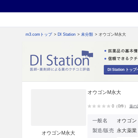
m3.comトップ
>
DI Station
>
未分類
> オウゴンM永大
DI Station トップ
オウゴンM永大
0（0件）
薬の
一般名
オウゴン
製造/販売
永大薬業
オウゴンM永大