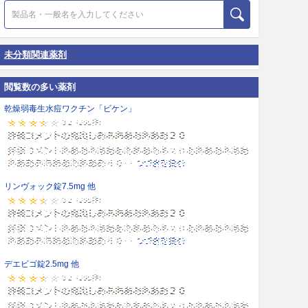
未分類関連薬剤
閲覧数の多い薬剤
乾燥弱毒生水痘ワクチン「ビケン」
リンヴォック錠7.5mg 他
デエビゴ錠2.5mg 他