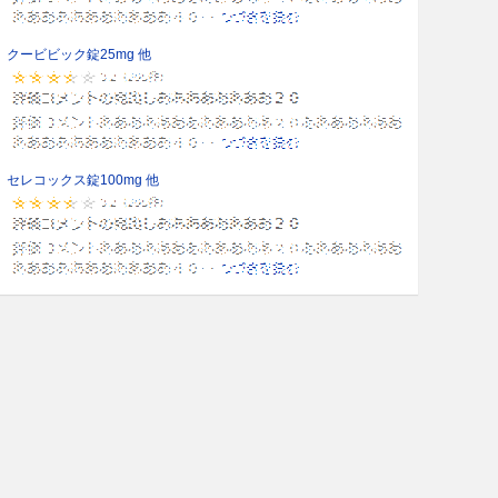
クービビック錠25mg 他
セレコックス錠100mg 他