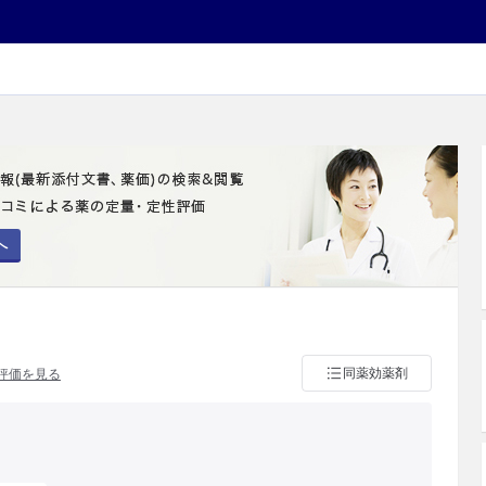
へ
同薬効薬剤
評価を見る