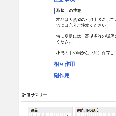
取扱上の注意
本品は天然物の性質上吸湿して
管には充分ご注意ください
特に夏期には、高温多湿の場所
ください
小児の手の届かない所に保存し
相互作用
副作用
薬価
オウギM永大 2.33円／ｇ
評価サマリー