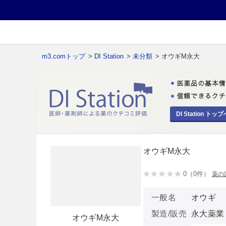
m3.comトップ
>
DI Station
>
未分類
> オウギM永大
DI Station トップ
オウギM永大
0（0件）
薬の
一般名
オウギ
製造/販売
永大薬業
オウギM永大