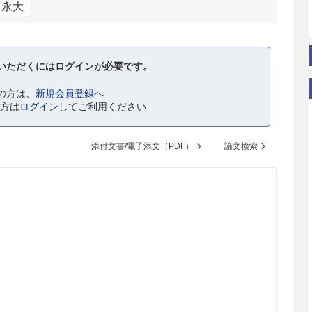
M永大
いただくにはログインが必要です。
の方は、
新規会員登録
へ
の方は
ログイン
してご利用ください
添付文書/電子添文（PDF）
論文検索