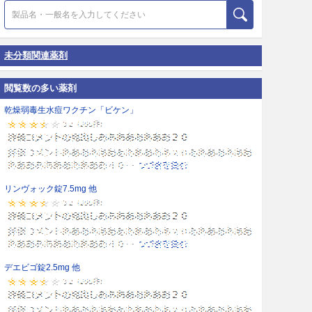
未分類関連薬剤
閲覧数の多い薬剤
乾燥弱毒生水痘ワクチン「ビケン」
リンヴォック錠7.5mg 他
デエビゴ錠2.5mg 他