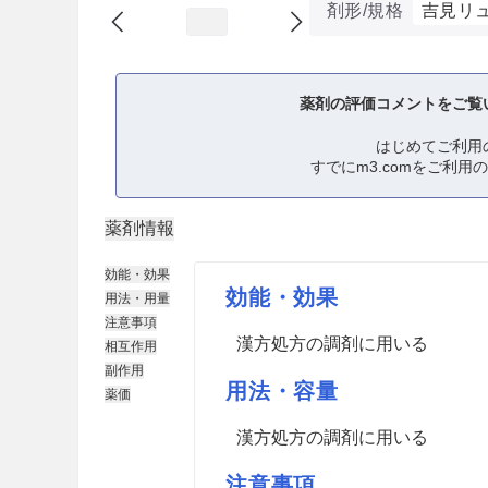
剤形/規格
吉見リ
薬剤の評価コメントをご覧
はじめてご利用
すでにm3.comをご利用
薬剤情報
効能・効果
効能・効果
用法・用量
注意事項
漢方処方の調剤に用いる
相互作用
副作用
用法・容量
薬価
漢方処方の調剤に用いる
注意事項