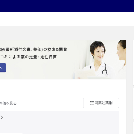
へ
同薬効薬剤
評価を見る
ツ