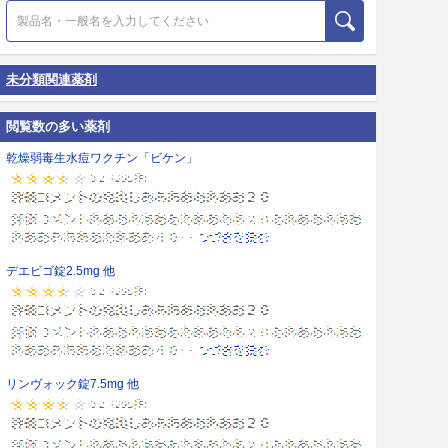
未分類関連薬剤
閲覧数の多い薬剤
乾燥弱毒生水痘ワクチン「ビケン」
デエビゴ錠2.5mg 他
リンヴォック錠7.5mg 他