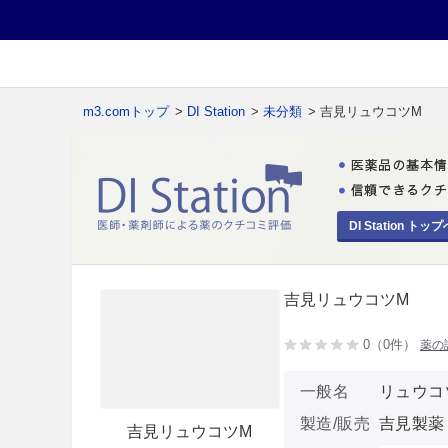
m3.comトップ
>
DI Station
>
未分類
> 吉見リュウコツM
DI Station トップ
吉見リュウコツM
0（0件）
薬の
一般名
リュウコ
製造/販売
吉見製薬
吉見リュウコツM