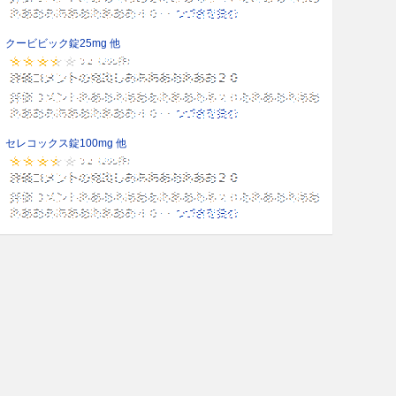
クービビック錠25mg 他
セレコックス錠100mg 他