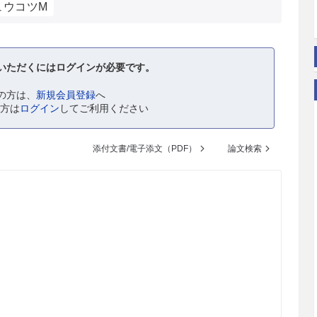
ュウコツM
いただくにはログインが必要です。
の方は、
新規会員登録
へ
の方は
ログイン
してご利用ください
添付文書/電子添文（PDF）
論文検索