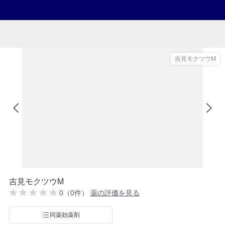
吉見モクツウM
吉見モクツウM
0（0件）
薬の評価を見る
同薬効薬剤