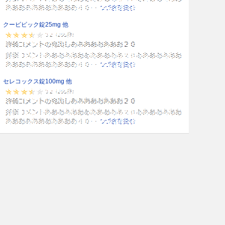
クービビック錠25mg 他
セレコックス錠100mg 他