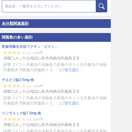
未分類関連薬剤
閲覧数の多い薬剤
乾燥弱毒生水痘ワクチン「ビケン」
デエビゴ錠2.5mg 他
リンヴォック錠7.5mg 他