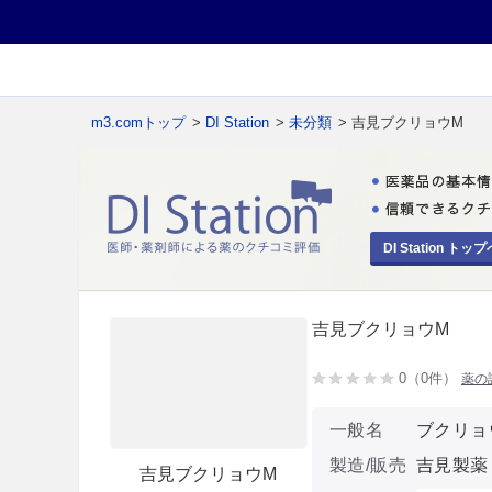
m3.comトップ
>
DI Station
>
未分類
> 吉見ブクリョウM
DI Station トップ
吉見ブクリョウM
0（0件）
薬の
一般名
ブクリョ
製造/販売
吉見製薬
吉見ブクリョウM