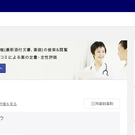
へ
同薬効薬剤
評価を見る
ウ