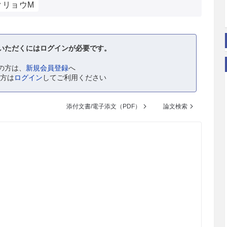
クリョウM
いただくにはログインが必要です。
の方は、
新規会員登録
へ
の方は
ログイン
してご利用ください
添付文書/電子添文（PDF）
論文検索