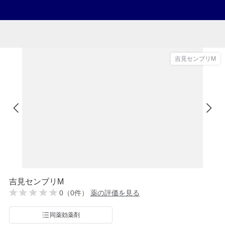
吉見センブリM
吉見センブリM
0（0件）
薬の評価を見る
同薬効薬剤