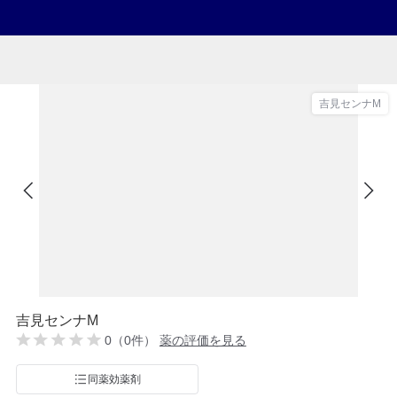
吉見センナM
吉見センナM
0（0件）
薬の評価を見る
同薬効薬剤