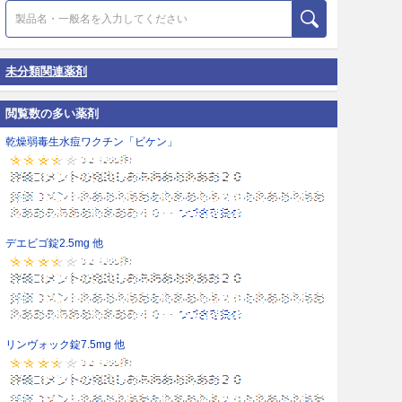
未分類関連薬剤
閲覧数の多い薬剤
乾燥弱毒生水痘ワクチン「ビケン」
デエビゴ錠2.5mg 他
リンヴォック錠7.5mg 他