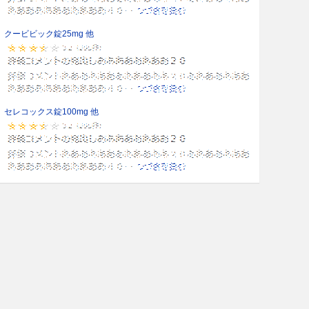
クービビック錠25mg 他
セレコックス錠100mg 他