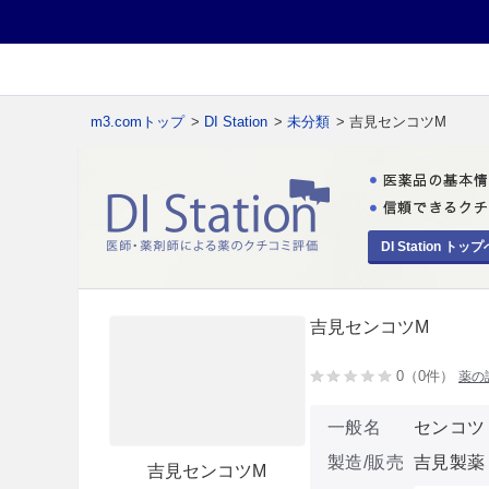
m3.comトップ
>
DI Station
>
未分類
> 吉見センコツM
DI Station トップ
吉見センコツM
0（0件）
薬の
一般名
センコツ
製造/販売
吉見製薬
吉見センコツM