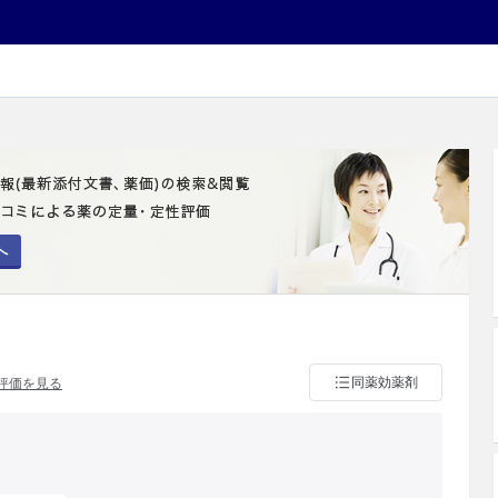
へ
同薬効薬剤
評価を見る