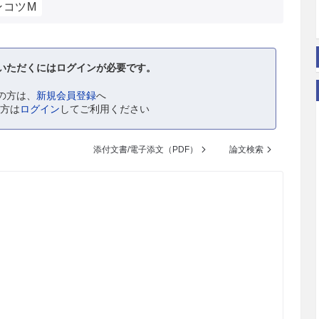
ンコツM
いただくにはログインが必要です。
の方は、
新規会員登録
へ
の方は
ログイン
してご利用ください
添付文書/電子添文（PDF）
論文検索