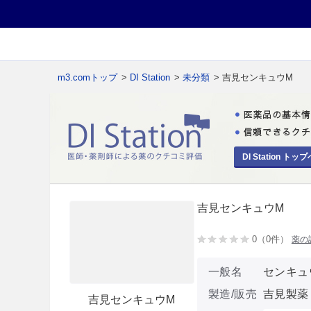
m3.comトップ
>
DI Station
>
未分類
> 吉見センキュウM
DI Station トップ
吉見センキュウM
0（0件）
薬の
一般名
センキュ
製造/販売
吉見製薬
吉見センキュウM