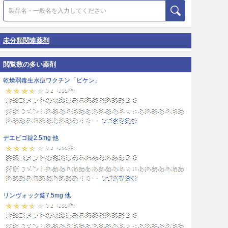
未分類関連薬剤
閲覧数の多い薬剤
乾燥弱毒生水痘ワクチン「ビケン」
デエビゴ錠2.5mg 他
リンヴォック錠7.5mg 他