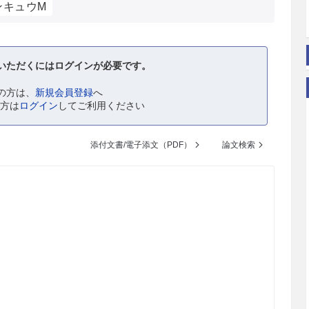
ンキュウM
いただくにはログインが必要です。
の方は、
新規会員登録
へ
の方は
ログイン
してご利用ください
添付文書/電子添文（PDF）
論文検索