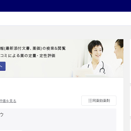
へ
同薬効薬剤
評価を見る
ウ