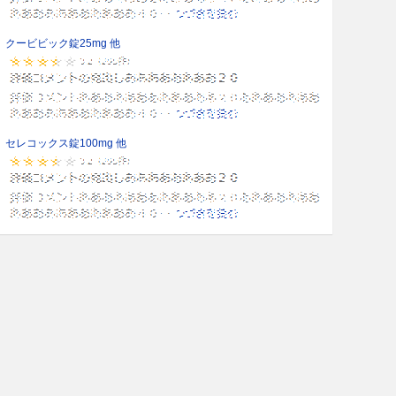
クービビック錠25mg 他
セレコックス錠100mg 他