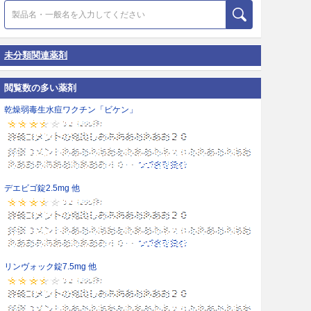
未分類関連薬剤
閲覧数の多い薬剤
乾燥弱毒生水痘ワクチン「ビケン」
デエビゴ錠2.5mg 他
リンヴォック錠7.5mg 他