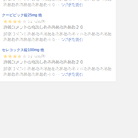
クービビック錠25mg 他
セレコックス錠100mg 他