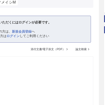
ツメイシM
いただくにはログインが必要です。
の方は、
新規会員登録
へ
の方は
ログイン
してご利用ください
添付文書/電子添文（PDF）
論文検索