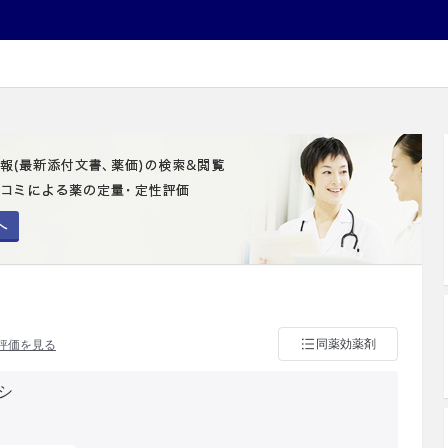
へ
同薬効薬剤
評価を見る
シ