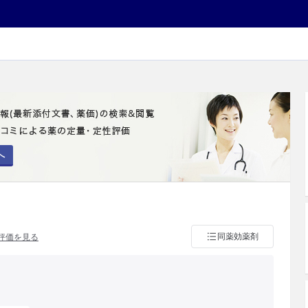
へ
同薬効薬剤
評価を見る