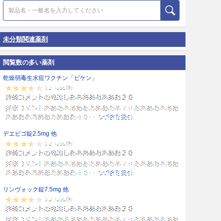
未分類関連薬剤
閲覧数の多い薬剤
乾燥弱毒生水痘ワクチン「ビケン」
デエビゴ錠2.5mg 他
リンヴォック錠7.5mg 他