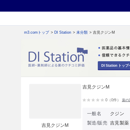
m3.comトップ
>
DI Station
>
未分類
> 吉見クジンM
DI Station トップ
吉見クジンM
0（0件）
薬の
一般名
クジン
製造/販売
吉見製薬
吉見クジンM