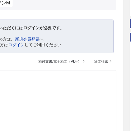
ジンM
いただくにはログインが必要です。
の方は、
新規会員登録
へ
の方は
ログイン
してご利用ください
添付文書/電子添文（PDF）
論文検索