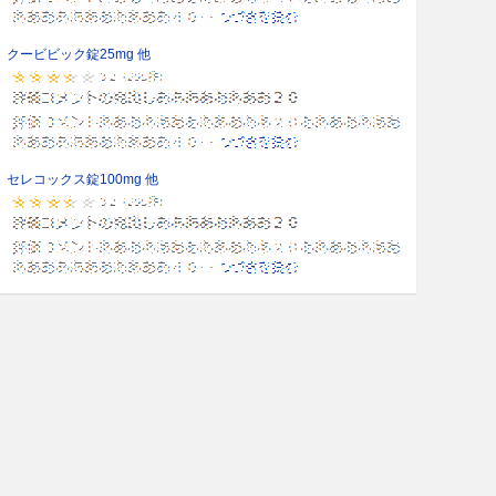
クービビック錠25mg 他
セレコックス錠100mg 他