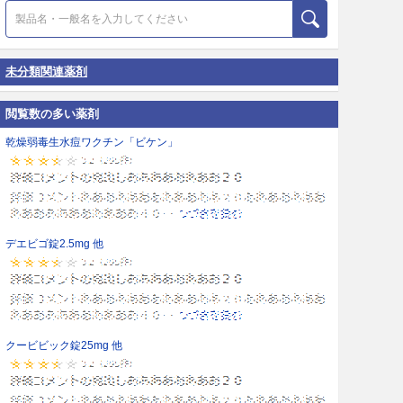
未分類関連薬剤
閲覧数の多い薬剤
乾燥弱毒生水痘ワクチン「ビケン」
デエビゴ錠2.5mg 他
クービビック錠25mg 他