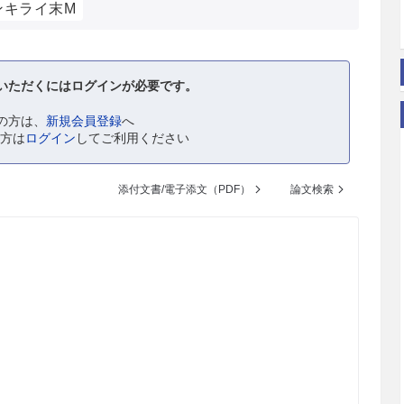
ンキライ末M
いただくにはログインが必要です。
の方は、
新規会員登録
へ
の方は
ログイン
してご利用ください
添付文書/電子添文（PDF）
論文検索