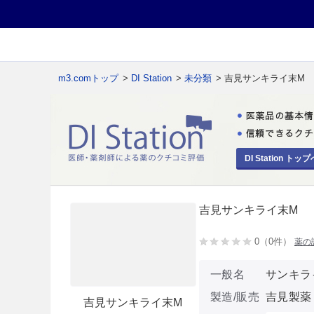
m3.comトップ
>
DI Station
>
未分類
> 吉見サンキライ末M
DI Station トップ
吉見サンキライ末M
0（0件）
薬の
一般名
サンキラ
製造/販売
吉見製薬
吉見サンキライ末M