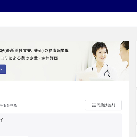
へ
同薬効薬剤
評価を見る
イ